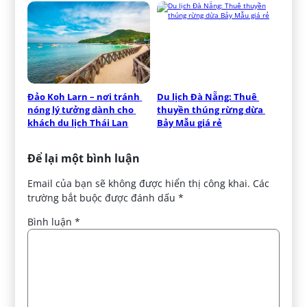
Đảo Koh Larn – nơi tránh 
Du lịch Đà Nẵng: Thuê 
nóng lý tưởng dành cho 
thuyền thúng rừng dừa 
khách du lịch Thái Lan
Bảy Mẫu giá rẻ
Để lại một bình luận
Email của bạn sẽ không được hiển thị công khai.
Các
trường bắt buộc được đánh dấu
*
Bình luận
*