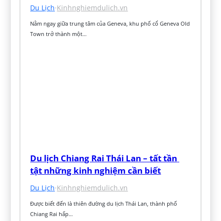
Du Lịch
·
Kinhnghiemdulich.vn
Nằm ngay giữa trung tâm của Geneva, khu phố cổ Geneva Old 
Town trở thành một…
Du lịch Chiang Rai Thái Lan – tất tần 
tật những kinh nghiệm cần biết
Du Lịch
·
Kinhnghiemdulich.vn
Được biết đến là thiên đường du lịch Thái Lan, thành phố 
Chiang Rai hấp…