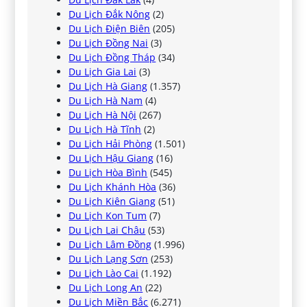
Du Lịch Đắk Nông
(2)
Du Lịch Điện Biên
(205)
Du Lịch Đồng Nai
(3)
Du Lịch Đồng Tháp
(34)
Du Lịch Gia Lai
(3)
Du Lịch Hà Giang
(1.357)
Du Lịch Hà Nam
(4)
Du Lịch Hà Nội
(267)
Du Lịch Hà Tĩnh
(2)
Du Lịch Hải Phòng
(1.501)
Du Lịch Hậu Giang
(16)
Du Lịch Hòa Bình
(545)
Du Lịch Khánh Hòa
(36)
Du Lịch Kiên Giang
(51)
Du Lịch Kon Tum
(7)
Du Lịch Lai Châu
(53)
Du Lịch Lâm Đồng
(1.996)
Du Lịch Lạng Sơn
(253)
Du Lịch Lào Cai
(1.192)
Du Lịch Long An
(22)
Du Lịch Miền Bắc
(6.271)