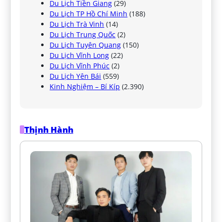
Du Lịch Tiền Giang
(29)
Du Lịch TP Hồ Chí Minh
(188)
Du Lịch Trà Vinh
(14)
Du Lịch Trung Quốc
(2)
Du Lịch Tuyên Quang
(150)
Du Lịch Vĩnh Long
(22)
Du Lịch Vĩnh Phúc
(2)
Du Lịch Yên Bái
(559)
Kinh Nghiệm – Bí Kíp
(2.390)
Thịnh Hành