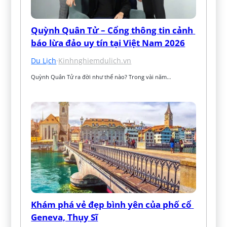
Quỳnh Quân Tử – Cổng thông tin cảnh 
báo lừa đảo uy tín tại Việt Nam 2026
Du Lịch
·
Kinhnghiemdulich.vn
Quỳnh Quân Tử ra đời như thế nào? Trong vài năm…
Khám phá vẻ đẹp bình yên của phố cổ 
Geneva, Thụy Sĩ