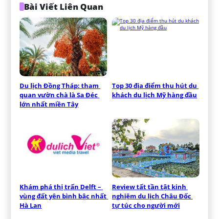
Bài Viết Liên Quan
Du lịch Đồng Tháp: tham 
Top 30 địa điểm thu hút du 
quan vườn chà là Sa Đéc 
khách du lịch Mỹ hàng đầu
lớn nhất miền Tây
Khám phá thị trấn Delft – 
Review tất tần tật kinh 
vùng đất yên bình bậc nhất 
nghiệm du lịch Châu Đốc 
Hà Lan
tự túc cho người mới