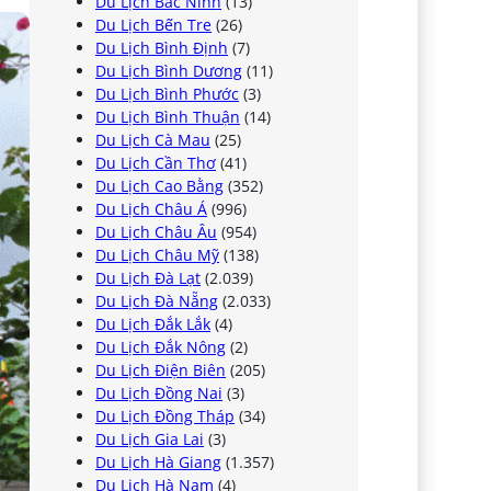
Du Lịch Bắc Ninh
(13)
Du Lịch Bến Tre
(26)
Du Lịch Bình Định
(7)
Du Lịch Bình Dương
(11)
Du Lịch Bình Phước
(3)
Du Lịch Bình Thuận
(14)
Du Lịch Cà Mau
(25)
Du Lịch Cần Thơ
(41)
Du Lịch Cao Bằng
(352)
Du Lịch Châu Á
(996)
Du Lịch Châu Âu
(954)
Du Lịch Châu Mỹ
(138)
Du Lịch Đà Lạt
(2.039)
Du Lịch Đà Nẵng
(2.033)
Du Lịch Đắk Lắk
(4)
Du Lịch Đắk Nông
(2)
Du Lịch Điện Biên
(205)
Du Lịch Đồng Nai
(3)
Du Lịch Đồng Tháp
(34)
Du Lịch Gia Lai
(3)
Du Lịch Hà Giang
(1.357)
Du Lịch Hà Nam
(4)