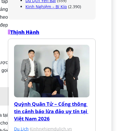
Du Lịch Yên Bái
(559)
 tập
Kinh Nghiệm – Bí Kíp
(2.390)
sáng
theo
 đẹp
Thịnh Hành
được
 gọi
Quỳnh Quân Tử – Cổng thông 
tin cảnh báo lừa đảo uy tín tại 
 tại
Việt Nam 2026
 cho
Du Lịch
·
Kinhnghiemdulich.vn
 hấp