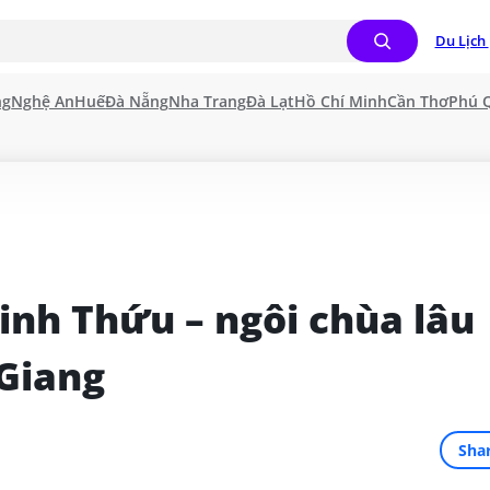
Du Lịch 
ng
Nghệ An
Huế
Đà Nẵng
Nha Trang
Đà Lạt
Hồ Chí Minh
Cần Thơ
Phú 
nh Thứu – ngôi chùa lâu 
 Giang
Sha