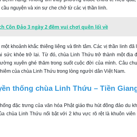
cầu nguyện và xin sự che chở từ các vị thần linh.
ch Côn Đảo 3 ngày 2 đêm vui chơi quên lối về
một khoảnh khắc thiêng liêng và tĩnh tâm. Các vị thần linh đã 
 sức khỏe trở lại. Từ đó, chùa Linh Thứu trở thành một địa 
thường xuyên ghé thăm trong suốt cuộc đời của mình. Câu ch
ghiêm của chùa Linh Thứu trong lòng người dân Việt Nam.
yền thống chùa Linh Thứu – Tiền Gian
thống đặc trưng của văn hóa Phật giáo thu hút đông đảo du k
của chùa Linh Thứu nổi bật với 2 khu vực rõ rệt là khuôn viên