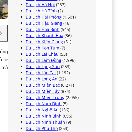
Du Lịch Hà Nội
(267)
Du Lịch Hà Tĩnh
(2)
Du Lịch Hải Phòng
(1.501)
Du Lịch Hậu Giang
(16)
Du Lịch Hòa Bình
(545)
Du Lịch Khánh Hòa
(36)
Du Lịch Kiên Giang
(51)
Du Lịch Kon Tum
(7)
Sông
Du Lịch Lai Châu
(53)
ỏ lỡ
Du Lịch Lâm Đồng
(1.996)
Du Lịch Lạng Sơn
(253)
h mà
Du Lịch Lào Cai
(1.192)
Du Lịch Long An
(22)
Du Lịch Miền Bắc
(6.271)
Du Lịch Miền Tây
(874)
Du Lịch Miền Trung
(2.055)
Du Lịch Nam Định
(5)
Du Lịch Nghệ An
(136)
Du Lịch Ninh Bình
(696)
Du Lịch Ninh Thuận
(9)
Du Lịch Phú Thọ
(253)