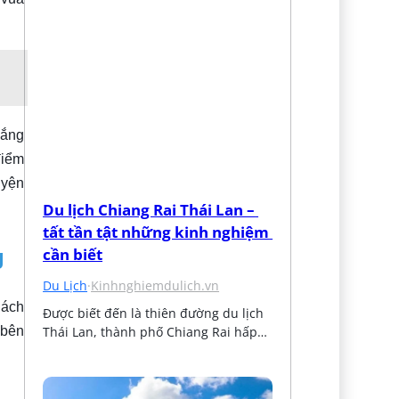
lắng
điểm
uyện
Du lịch Chiang Rai Thái Lan – 
tất tần tật những kinh nghiệm 
cần biết
g
Du Lịch
·
Kinhnghiemdulich.vn
hách
Được biết đến là thiên đường du lịch 
 bên
Thái Lan, thành phố Chiang Rai hấp…