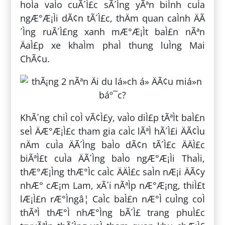
hoÌa vaÌo cuÃ´Ì£c sÃ´Ìng yÃªn biÌnh cuÌa
ngÆ°Æ¡Ìi dÃ¢n tÃ´Ì£c, thÄm quan caÌnh ÄÃ
´Ìng ruÃ´Ì£ng xanh mÆ°Æ¡Ìt baÌ£n nÃªn
ÄaÌ£p xe khaÌm phaÌ thung luÌng Mai
ChÃ¢u.
KhÃ´ng chiÌ coÌ vÃ¢Ì£y, vaÌo diÌ£p tÃªÌt baÌ£n
seÌ ÄÆ°Æ¡Ì£c tham gia caÌc lÃªÌ hÃ´Ì£i ÄÃ¢Ìu
nÄm cuÌa ÄÃ´Ìng baÌo dÃ¢n tÃ´Ì£c ÄÄÌ£c
biÃªÌ£t cuÌa ÄÃ´Ìng baÌo ngÆ°Æ¡Ìi ThaÌi,
thÆ°Æ¡Ìng thÆ°Ìc caÌc ÄÄÌ£c saÌn nÆ¡i ÄÃ¢y
nhÆ° cÆ¡m Lam, xÃ´i nÃªÌp nÆ°Æ¡ng, thiÌ£t
lÆ¡Ì£n rÆ°Ìngâ¦ CaÌc baÌ£n nÆ°Ì cuÌng coÌ
thÃªÌ thÆ°Ì nhÆ°Ìng bÃ´Ì£ trang phuÌ£c