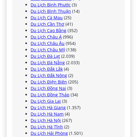
Du Lịch Bình Phước
(3)
Du Lịch Bình Thuận
(14)
Du Lịch Cà Mau
(25)
Du Lịch Cần Thơ
(41)
Du Lịch Cao Bằng
(352)
Du Lịch Châu Á
(996)
Du Lịch Châu Âu
(954)
Du Lịch Châu Mỹ
(138)
Du Lịch Đà Lạt
(2.039)
Du Lịch Đà Nẵng
(2.033)
Du Lịch Đắk Lắk
(4)
Du Lịch Đắk Nông
(2)
Du Lịch Điện Biên
(205)
Du Lịch Đồng Nai
(3)
Du Lịch Đồng Tháp
(34)
Du Lịch Gia Lai
(3)
Du Lịch Hà Giang
(1.357)
Du Lịch Hà Nam
(4)
Du Lịch Hà Nội
(267)
Du Lịch Hà Tĩnh
(2)
Du Lịch Hải Phòng
(1.501)