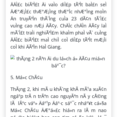
ÄÄÌ£c biÃªÌ£t Äi vaÌo diÌ£p tÃªÌt baÌ£n seÌ
ÄÆ°Æ¡Ì£c thÆ°Æ¡Ìng thÆ°Ìc nhÆ°Ìng moÌn
Än truyÃªÌn thÃ´Ìng cuÌa 23 dÃ¢n tÃ´Ì£c
vuÌng cao nÆ¡i ÄÃ¢y. ChÄÌc chÄÌn ÄÃ¢y laÌ
mÃ´Ì£t traÌi nghiÃªÌ£m khaÌm phaÌ vÃ´ cuÌng
ÄÄÌ£c biÃªÌ£t maÌ chiÌ coÌ diÌ£p tÃªÌt mÆ¡Ìi
coÌ khi ÄÃªÌn HaÌ Giang.
5. Má»c ChÃ¢u
ThÃ¡ng 2, khi mÃ u khÃ´ng khÃ­ mÃ¹a xuÃ¢n
ngáº­p trÃ n trÃªn cao nguyÃªn nÃ y cÅ©ng
lÃ lÃºc váº» Äáº¹p Äáº·c sáº¯c nháº¥t cá»§a
Má»c ChÃ¢u ÄÆ°á»£c hiá»n ra lÃ m nao