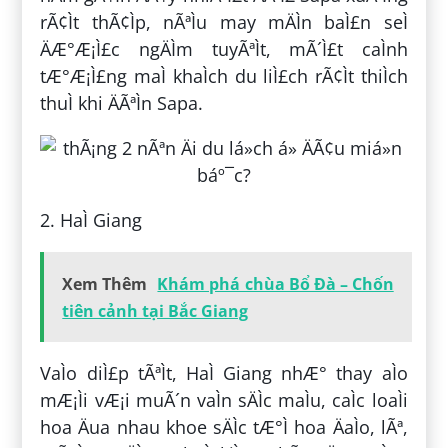
rÃ¢Ìt thÃ¢Ìp, nÃªÌu may mÄÌn baÌ£n seÌ
ÄÆ°Æ¡Ì£c ngÄÌm tuyÃªÌt, mÃ´Ì£t caÌnh
tÆ°Æ¡Ì£ng maÌ khaÌch du liÌ£ch rÃ¢Ìt thiÌch
thuÌ khi ÄÃªÌn Sapa.
2. HaÌ Giang
Xem Thêm
Khám phá chùa Bổ Đà – Chốn
tiên cảnh tại Bắc Giang
VaÌo diÌ£p tÃªÌt, HaÌ Giang nhÆ° thay aÌo
mÆ¡Ìi vÆ¡i muÃ´n vaÌn sÄÌc maÌu, caÌc loaÌi
hoa Äua nhau khoe sÄÌc tÆ°Ì hoa ÄaÌo, lÃª,