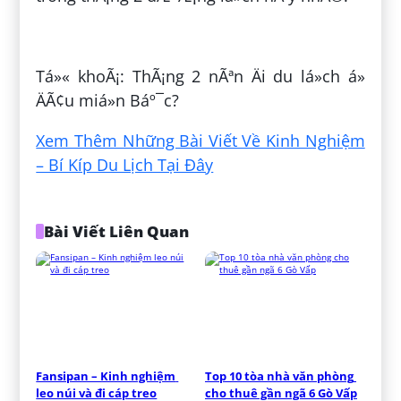
ÄÄng bá»i:
NhÃ i VÅ© Thá»
Tá»« khoÃ¡: ThÃ¡ng 2 nÃªn Äi du lá»ch á»
ÄÃ¢u miá»n Báº¯c?
Xem Thêm Những Bài Viết Về Kinh Nghiệm
– Bí Kíp Du Lịch Tại Đây
Bài Viết Liên Quan
Fansipan – Kinh nghiệm 
Top 10 tòa nhà văn phòng 
leo núi và đi cáp treo
cho thuê gần ngã 6 Gò Vấp