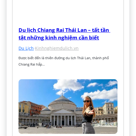
Du lịch Chiang Rai Thái Lan – tất tần 
tật những kinh nghiệm cần biết
Du Lịch
·
Kinhnghiemdulich.vn
Được biết đến là thiên đường du lịch Thái Lan, thành phố 
Chiang Rai hấp…