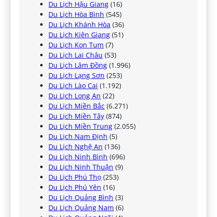
Du Lịch Hậu Giang
(16)
Du Lịch Hòa Bình
(545)
Du Lịch Khánh Hòa
(36)
Du Lịch Kiên Giang
(51)
Du Lịch Kon Tum
(7)
Du Lịch Lai Châu
(53)
Du Lịch Lâm Đồng
(1.996)
Du Lịch Lạng Sơn
(253)
Du Lịch Lào Cai
(1.192)
Du Lịch Long An
(22)
Du Lịch Miền Bắc
(6.271)
Du Lịch Miền Tây
(874)
Du Lịch Miền Trung
(2.055)
Du Lịch Nam Định
(5)
Du Lịch Nghệ An
(136)
Du Lịch Ninh Bình
(696)
Du Lịch Ninh Thuận
(9)
Du Lịch Phú Thọ
(253)
Du Lịch Phú Yên
(16)
Du Lịch Quảng Bình
(3)
Du Lịch Quảng Nam
(6)