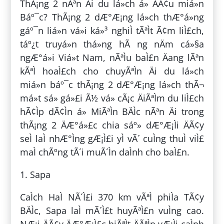
ThÃ¡ng 2 nÃªn Äi du lá»ch á» ÄÃ¢u miá»n
Báº¯c? ThÃ¡ng 2 dÆ°Æ¡ng lá»ch thÆ°á»ng
gáº¯n liá»n vá»i ká»³ nghiÌ tÃªÌt Ã¢m liÌ£ch,
táº¿t truyá»n thá»ng hÃ ng nÄm cá»§a
ngÆ°á»i Viá»t Nam, nÃªÌu baÌ£n Äang lÃªn
kÃªÌ hoaÌ£ch cho chuyÃªÌn Äi du lá»ch
miá»n báº¯c thÃ¡ng 2 dÆ°Æ¡ng lá»ch thÃ¬
má»t sá» gá»£i Ã½ vá» cÃ¡c ÄiÃªÌm du liÌ£ch
hÃ¢Ìp dÃ¢Ìn á» MiÃªÌn BÄÌc nÃªn Äi trong
thÃ¡ng 2 ÄÆ°á»£c chia sáº» dÆ°Æ¡Ìi ÄÃ¢y
seÌ laÌ nhÆ°Ìng gÆ¡Ì£i yÌ vÃ´ cuÌng thuÌ viÌ£
maÌ chÃºng tÃ´i muÃ´Ìn daÌnh cho baÌ£n.
1. Sapa
CaÌch HaÌ NÃ´Ì£i 370 km vÃªÌ phiÌa TÃ¢y
BÄÌc, Sapa laÌ mÃ´Ì£t huyÃªÌ£n vuÌng cao.
NÆ¡i ÄÃ¢y ÄÆ°Æ¡Ì£c biÃªÌt ÄÃªÌn vÆ¡Ìi caÌnh