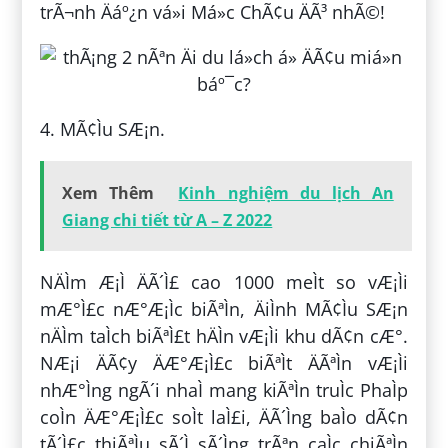
trÃ¬nh Äáº¿n vá»i Má»c ChÃ¢u ÄÃ³ nhÃ©!
4. MÃ¢Ìu SÆ¡n.
Xem Thêm
Kinh nghiệm du lịch An
Giang chi tiết từ A – Z 2022
NÄÌm Æ¡Ì ÄÃ´Ì£ cao 1000 meÌt so vÆ¡Ìi
mÆ°Ì£c nÆ°Æ¡Ìc biÃªÌn, ÄiÌnh MÃ¢Ìu SÆ¡n
nÄÌm taÌch biÃªÌ£t hÄÌn vÆ¡Ìi khu dÃ¢n cÆ°.
NÆ¡i ÄÃ¢y ÄÆ°Æ¡Ì£c biÃªÌt ÄÃªÌn vÆ¡Ìi
nhÆ°Ìng ngÃ´i nhaÌ mang kiÃªÌn truÌc PhaÌp
coÌn ÄÆ°Æ¡Ì£c soÌt laÌ£i, ÄÃ´Ìng baÌo dÃ¢n
tÃ´Ì£c thiÃªÌu sÃ´Ì sÃ´Ìng trÃªn caÌc chiÃªÌn