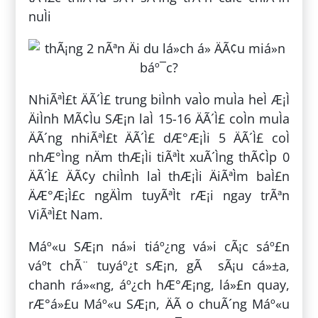
nuÌi
NhiÃªÌ£t ÄÃ´Ì£ trung biÌnh vaÌo muÌa heÌ Æ¡Ì
ÄiÌnh MÃ¢Ìu SÆ¡n laÌ 15-16 ÄÃ´Ì£ coÌn muÌa
ÄÃ´ng nhiÃªÌ£t ÄÃ´Ì£ dÆ°Æ¡Ìi 5 ÄÃ´Ì£ coÌ
nhÆ°Ìng nÄm thÆ¡Ìi tiÃªÌt xuÃ´Ìng thÃ¢Ìp 0
ÄÃ´Ì£ ÄÃ¢y chiÌnh laÌ thÆ¡Ìi ÄiÃªÌm baÌ£n
ÄÆ°Æ¡Ì£c ngÄÌm tuyÃªÌt rÆ¡i ngay trÃªn
ViÃªÌ£t Nam.
Máº«u SÆ¡n ná»i tiáº¿ng vá»i cÃ¡c sáº£n
váº­t chÃ¨ tuyáº¿t sÆ¡n, gÃ sÃ¡u cá»±a,
chanh rá»«ng, áº¿ch hÆ°Æ¡ng, lá»£n quay,
rÆ°á»£u Máº«u SÆ¡n, ÄÃ o chuÃ´ng Máº«u