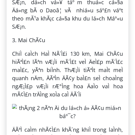
SÆ¡n, dá»ch vá»¥ táº¯m thuá»c cá»§a
Äá»ng bÃ o Daoâ¦ vÃ nhiá»u sáº£n váº­t
theo mÃ¹a khÃ¡c cá»§a khu du lá»ch Máº«u
SÆ¡n.
3. Mai ChÃ¢u
ChiÌ caÌch HaÌ NÃ´Ì£i 130 km, Mai ChÃ¢u
hiÃªÌ£n lÃªn vÆ¡Ìi mÃ´Ì£t veÌ ÄeÌ£p mÃ´Ì£c
maÌ£c, yÃªn biÌnh. ThÆ¡Ìi tiÃªÌt maÌt meÌ
quanh nÄm, ÄÃªÌn ÄÃ¢y baÌ£n seÌ choaÌng
ngÆ¡Ì£p vÆ¡Ìi rÆ°Ìng hoa ÄaÌo vaÌ hoa
mÃ¢Ì£n trÄÌng xoÌa caÌ ÄÃ´Ìi
ÄÃªÌ caÌm nhÃ¢Ì£n khÃ´ng khiÌ trong laÌnh,