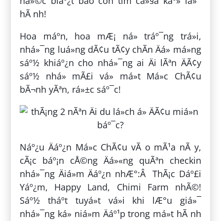
ná»©c biáº¿t bao con tim cá»§a káº» lá»¯
hÃ nh!
Hoa máº­n, hoa mÆ¡ ná» tráº¯ng trá»i,
nhá»¯ng luá»ng dÃ¢u tÃ¢y chÃ­n Äá» má»ng
sáº½ khiáº¿n cho nhá»¯ng ai Äi lÃªn ÄÃ¢y
sáº½ nhá» mÃ£i vá» má»t Má»c ChÃ¢u
bÃ¬nh yÃªn, rá»±c sáº¯c!
Náº¿u Äáº¿n Má»c ChÃ¢u vÃ o mÃ¹a nÃ y,
cÃ¡c báº¡n cÅ©ng Äá»«ng quÃªn checkin
nhá»¯ng Äiá»m Äáº¿n nhÆ°:Â ThÃ¡c Dáº£i
Yáº¿m, Happy Land, Chimi Farm nhÃ©!
Sáº½ tháº­t tuyá»t vá»i khi lÆ°u giá»¯
nhá»¯ng ká» niá»m Äáº¹p trong má»t hÃ nh