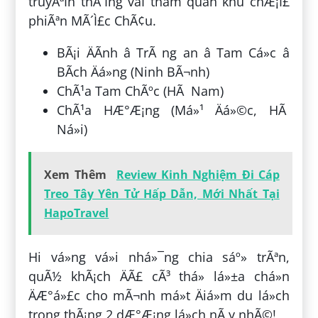
truyÃªÌn thÃ´Ìng vaÌ tham quan khu chÆ¡Ì£
phiÃªn MÃ´Ì£c ChÃ¢u.
BÃ¡i ÄÃ­nh â TrÃ ng an â Tam Cá»c â
BÃ­ch Äá»ng (Ninh BÃ¬nh)
ChÃ¹a Tam ChÃºc (HÃ Nam)
ChÃ¹a HÆ°Æ¡ng (Má»¹ Äá»©c, HÃ
Ná»i)
Xem Thêm
Review Kinh Nghiệm Đi Cáp
Treo Tây Yên Tử Hấp Dẫn, Mới Nhất Tại
HapoTravel
Hi vá»ng vá»i nhá»¯ng chia sáº» trÃªn,
quÃ½ khÃ¡ch ÄÃ£ cÃ³ thá» lá»±a chá»n
ÄÆ°á»£c cho mÃ¬nh má»t Äiá»m du lá»ch
trong thÃ¡ng 2 dÆ°Æ¡ng lá»ch nÃ y nhÃ©!