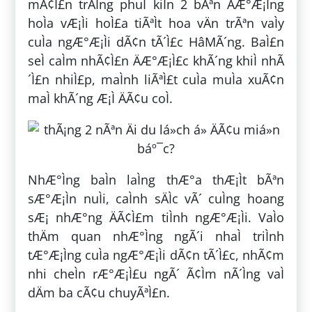
mÃ¢Ì£n trÄÌng phuÌ kiÌn 2 bÃªn ÄÆ°Æ¡Ìng
hoÌa vÆ¡Ìi hoÌ£a tiÃªÌt hoa vÄn trÃªn vaÌy
cuÌa ngÆ°Æ¡Ìi dÃ¢n tÃ´Ì£c HâMÃ´ng. BaÌ£n
seÌ caÌm nhÃ¢Ì£n ÄÆ°Æ¡Ì£c khÃ´ng khiÌ nhÃ
´Ì£n nhiÌ£p, maÌnh liÃªÌ£t cuÌa muÌa xuÃ¢n
maÌ khÃ´ng Æ¡Ì ÄÃ¢u coÌ.
NhÆ°Ìng baÌn laÌng thÆ°a thÆ¡Ìt bÃªn
sÆ°Æ¡Ìn nuÌi, caÌnh sÄÌc vÃ´ cuÌng hoang
sÆ¡ nhÆ°ng ÄÃ¢Ì£m tiÌnh ngÆ°Æ¡Ìi. VaÌo
thÄm quan nhÆ°Ìng ngÃ´i nhaÌ triÌnh
tÆ°Æ¡Ìng cuÌa ngÆ°Æ¡Ìi dÃ¢n tÃ´Ì£c, nhÃ¢m
nhi cheÌn rÆ°Æ¡Ì£u ngÃ´ Ã¢Ìm nÃ´Ìng vaÌ
dÄm ba cÃ¢u chuyÃªÌ£n.