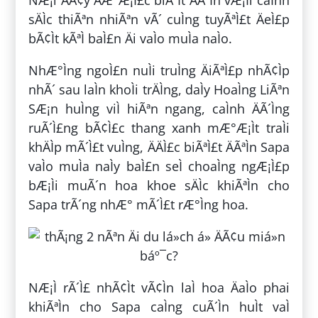
sÄÌc thiÃªn nhiÃªn vÃ´ cuÌng tuyÃªÌ£t ÄeÌ£p
bÃ¢Ìt kÃªÌ baÌ£n Äi vaÌo muÌa naÌo.
NhÆ°Ìng ngoÌ£n nuÌi truÌng ÄiÃªÌ£p nhÃ¢Ìp
nhÃ´ sau laÌn khoÌi trÄÌng, daÌy HoaÌng LiÃªn
SÆ¡n huÌng viÌ hiÃªn ngang, caÌnh ÄÃ´Ìng
ruÃ´Ì£ng bÃ¢Ì£c thang xanh mÆ°Æ¡Ìt traÌi
khÄÌp mÃ´Ì£t vuÌng, ÄÄÌ£c biÃªÌ£t ÄÃªÌn Sapa
vaÌo muÌa naÌy baÌ£n seÌ choaÌng ngÆ¡Ì£p
bÆ¡Ìi muÃ´n hoa khoe sÄÌc khiÃªÌn cho
Sapa trÃ´ng nhÆ° mÃ´Ì£t rÆ°Ìng hoa.
NÆ¡Ì rÃ´Ì£ nhÃ¢Ìt vÃ¢Ìn laÌ hoa ÄaÌo phai
khiÃªÌn cho Sapa caÌng cuÃ´Ìn huÌt vaÌ