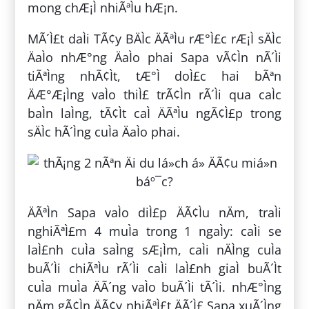
mong chÆ¡Ì nhiÃªÌu hÆ¡n.
MÃ´Ì£t daÌi TÃ¢y BÄÌc ÄÃªÌu rÆ°Ì£c rÆ¡Ì sÄÌc
ÄaÌo nhÆ°ng ÄaÌo phai Sapa vÃ¢Ìn nÃ´Ìi
tiÃªÌng nhÃ¢Ìt, tÆ°Ì doÌ£c hai bÃªn
ÄÆ°Æ¡Ìng vaÌo thiÌ£ trÃ¢Ìn rÃ´Ìi qua caÌc
baÌn laÌng, tÃ¢Ìt caÌ ÄÃªÌu ngÃ¢Ì£p trong
sÄÌc hÃ´Ìng cuÌa ÄaÌo phai.
ÄÃªÌn Sapa vaÌo diÌ£p ÄÃ¢Ìu nÄm, traÌi
nghiÃªÌ£m 4 muÌa trong 1 ngaÌy: caÌi se
laÌ£nh cuÌa saÌng sÆ¡Ìm, caÌi nÄÌng cuÌa
buÃ´Ìi chiÃªÌu rÃ´Ìi caÌi laÌ£nh giaÌ buÃ´Ìt
cuÌa muÌa ÄÃ´ng vaÌo buÃ´Ìi tÃ´Ìi. nhÆ°Ìng
nÄm gÃ¢Ìn ÄÃ¢y nhiÃªÌ£t ÄÃ´Ì£ Sapa xuÃ´Ìng