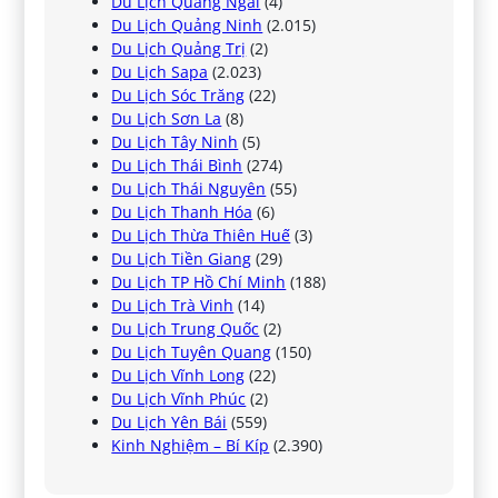
Du Lịch Quảng Ngãi
(4)
Du Lịch Quảng Ninh
(2.015)
Du Lịch Quảng Trị
(2)
Du Lịch Sapa
(2.023)
Du Lịch Sóc Trăng
(22)
Du Lịch Sơn La
(8)
Du Lịch Tây Ninh
(5)
Du Lịch Thái Bình
(274)
Du Lịch Thái Nguyên
(55)
Du Lịch Thanh Hóa
(6)
Du Lịch Thừa Thiên Huế
(3)
Du Lịch Tiền Giang
(29)
Du Lịch TP Hồ Chí Minh
(188)
Du Lịch Trà Vinh
(14)
Du Lịch Trung Quốc
(2)
Du Lịch Tuyên Quang
(150)
Du Lịch Vĩnh Long
(22)
Du Lịch Vĩnh Phúc
(2)
Du Lịch Yên Bái
(559)
Kinh Nghiệm – Bí Kíp
(2.390)