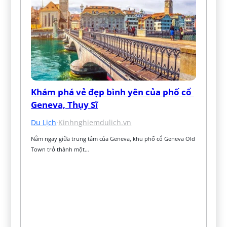
Khám phá vẻ đẹp bình yên của phố cổ 
Geneva, Thụy Sĩ
Du Lịch
·
Kinhnghiemdulich.vn
Nằm ngay giữa trung tâm của Geneva, khu phố cổ Geneva Old 
Town trở thành một…