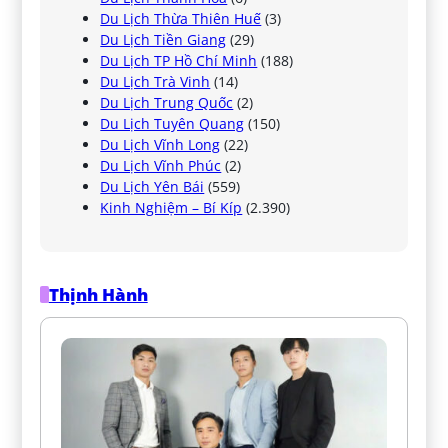
Du Lịch Thừa Thiên Huế
(3)
Du Lịch Tiền Giang
(29)
Du Lịch TP Hồ Chí Minh
(188)
Du Lịch Trà Vinh
(14)
Du Lịch Trung Quốc
(2)
Du Lịch Tuyên Quang
(150)
Du Lịch Vĩnh Long
(22)
Du Lịch Vĩnh Phúc
(2)
Du Lịch Yên Bái
(559)
Kinh Nghiệm – Bí Kíp
(2.390)
Thịnh Hành