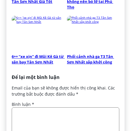
Tân Sơn Nhất Giá Tốt
không nên bỏ lỡ tại Phú 
Thọ
6++ “xe xịn” đi Mũi Kê Gà từ 
Phối cảnh nhà ga T3 Tân 
sân bay Tân Sơn Nhất
Sơn Nhất sắp khởi công
Để lại một bình luận
Email của bạn sẽ không được hiển thị công khai.
Các
trường bắt buộc được đánh dấu
*
Bình luận
*