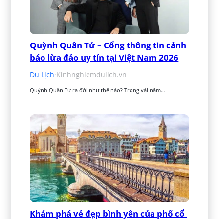
Quỳnh Quân Tử – Cổng thông tin cảnh 
báo lừa đảo uy tín tại Việt Nam 2026
Du Lịch
·
Kinhnghiemdulich.vn
Quỳnh Quân Tử ra đời như thế nào? Trong vài năm…
Khám phá vẻ đẹp bình yên của phố cổ 