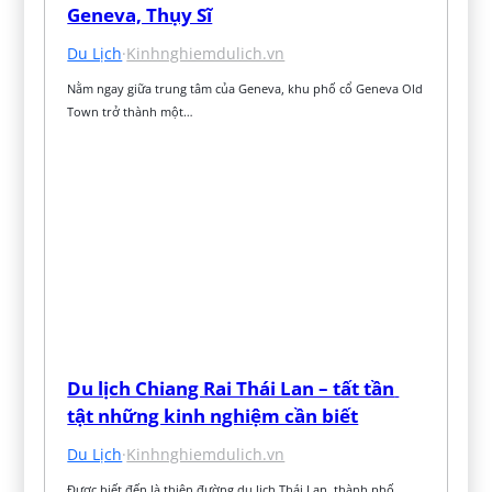
Geneva, Thụy Sĩ
Du Lịch
·
Kinhnghiemdulich.vn
Nằm ngay giữa trung tâm của Geneva, khu phố cổ Geneva Old 
Town trở thành một…
Du lịch Chiang Rai Thái Lan – tất tần 
tật những kinh nghiệm cần biết
Du Lịch
·
Kinhnghiemdulich.vn
Được biết đến là thiên đường du lịch Thái Lan, thành phố 