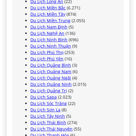
Du Lịch Long An
(22)
Du Lịch Miền Bắc
(6.271)
Du Lịch Miền Tây
(874)
Du Lịch Miền Trung
(2.055)
Du Lịch Nam Định
(5)
Du Lịch Nghệ An
(136)
Du Lịch Ninh Bình
(696)
Du Lịch Ninh Thuận
(9)
Du Lịch Phú Thọ
(253)
Du Lịch Phú Yên
(16)
Du Lịch Quảng Bình
(3)
Du Lịch Quảng Nam
(6)
Du Lịch Quảng Ngãi
(4)
Du Lịch Quảng Ninh
(2.015)
Du Lịch Quảng Trị
(2)
Du Lịch Sapa
(2.023)
Du Lịch Sóc Trăng
(22)
Du Lịch Sơn La
(8)
Du Lịch Tây Ninh
(5)
Du Lịch Thái Bình
(274)
Du Lịch Thái Nguyên
(55)
Du Lịch Thanh Hóa
(6)