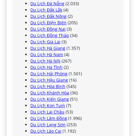
Du Lịch Đà Nẵng
(2.033)
Du Lịch Đắk Lắk
(4)
Du Lịch Đắk Nông
(2)
Du Lịch Điện Biên
(205)
Du Lịch Đồng Nai
(3)
Du Lịch Đồng Tháp
(34)
Du Lịch Gia Lai
(3)
Du Lịch Hà Giang
(1.357)
Du Lịch Hà Nam
(4)
Du Lịch Hà Nội
(267)
Du Lịch Hà Tĩnh
(2)
Du Lịch Hải Phòng
(1.501)
Du Lịch Hậu Giang
(16)
Du Lịch Hòa Bình
(545)
Du Lịch Khánh Hòa
(36)
Du Lịch Kiên Giang
(51)
Du Lịch Kon Tum
(7)
Du Lịch Lai Châu
(53)
Du Lịch Lâm Đồng
(1.996)
Du Lịch Lạng Sơn
(253)
Du Lịch Lào Cai
(1.192)