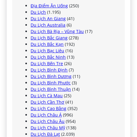
Địa Điểm Ăn Uống
(250)
Du Lịch
(1.195)
Du Lịch An Giang
(41)
Du Lịch Australia
(6)
Du Lịch Bà Rịa – Vũng Tàu
(17)
Du Lịch Bắc Giang
(278)
Du Lịch Bắc Kạn
(192)
Du Lịch Bạc Liêu
(16)
Du Lịch Bắc Ninh
(13)
Du Lịch Bến Tre
(26)
Du Lịch Bình Định
(7)
Du Lịch Bình Dương
(11)
Du Lịch Bình Phước
(3)
Du Lịch Bình Thuận
(14)
Du Lịch Cà Mau
(25)
Du Lịch Cần Thơ
(41)
Du Lịch Cao Bằng
(352)
Du Lịch Châu Á
(996)
Du Lịch Châu Âu
(954)
Du Lịch Châu Mỹ
(138)
Du Lịch Đà Lạt
(2.039)