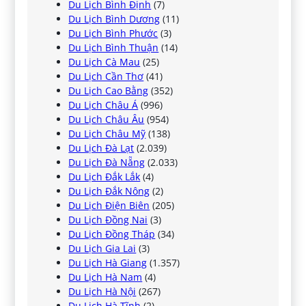
Du Lịch Bình Định
(7)
Du Lịch Bình Dương
(11)
Du Lịch Bình Phước
(3)
Du Lịch Bình Thuận
(14)
Du Lịch Cà Mau
(25)
Du Lịch Cần Thơ
(41)
Du Lịch Cao Bằng
(352)
Du Lịch Châu Á
(996)
Du Lịch Châu Âu
(954)
Du Lịch Châu Mỹ
(138)
Du Lịch Đà Lạt
(2.039)
Du Lịch Đà Nẵng
(2.033)
Du Lịch Đắk Lắk
(4)
Du Lịch Đắk Nông
(2)
Du Lịch Điện Biên
(205)
Du Lịch Đồng Nai
(3)
Du Lịch Đồng Tháp
(34)
Du Lịch Gia Lai
(3)
Du Lịch Hà Giang
(1.357)
Du Lịch Hà Nam
(4)
Du Lịch Hà Nội
(267)
Du Lịch Hà Tĩnh
(2)