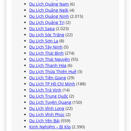
Du Lịch Quảng Nam
(6)
Du Lịch Quảng Ngãi
(4)
Du Lịch Quảng Ninh
(2.015)
Du Lịch Quảng Trị
(2)
Du Lịch Sapa
(2.023)
Du Lịch Sóc Trăng
(22)
Du Lịch Sơn La
(8)
Du Lịch Tây Ninh
(5)
Du Lịch Thái Bình
(274)
Du Lịch Thái Nguyên
(55)
Du Lịch Thanh Hóa
(6)
Du Lịch Thừa Thiên Huế
(3)
Du Lịch Tiền Giang
(29)
Du Lịch TP Hồ Chí Minh
(188)
Du Lịch Trà Vinh
(14)
Du Lịch Trung Quốc
(2)
Du Lịch Tuyên Quang
(150)
Du Lịch Vĩnh Long
(22)
Du Lịch Vĩnh Phúc
(2)
Du Lịch Yên Bái
(559)
Kinh Nghiệm – Bí Kíp
(2.390)