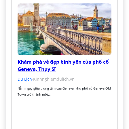
Khám phá vẻ đẹp bình yên của phố cổ 
Geneva, Thụy Sĩ
Du Lịch
·
Kinhnghiemdulich.vn
Nằm ngay giữa trung tâm của Geneva, khu phố cổ Geneva Old 
Town trở thành một…