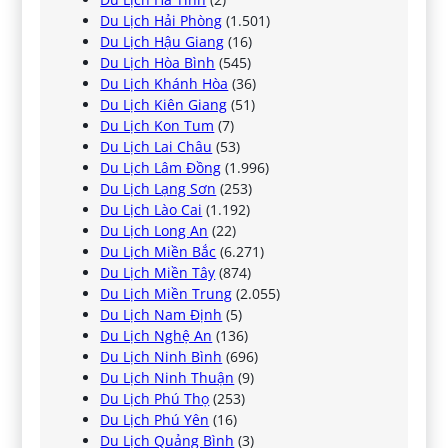
Du Lịch Hải Phòng
(1.501)
Du Lịch Hậu Giang
(16)
Du Lịch Hòa Bình
(545)
Du Lịch Khánh Hòa
(36)
Du Lịch Kiên Giang
(51)
Du Lịch Kon Tum
(7)
Du Lịch Lai Châu
(53)
Du Lịch Lâm Đồng
(1.996)
Du Lịch Lạng Sơn
(253)
Du Lịch Lào Cai
(1.192)
Du Lịch Long An
(22)
Du Lịch Miền Bắc
(6.271)
Du Lịch Miền Tây
(874)
Du Lịch Miền Trung
(2.055)
Du Lịch Nam Định
(5)
Du Lịch Nghệ An
(136)
Du Lịch Ninh Bình
(696)
Du Lịch Ninh Thuận
(9)
Du Lịch Phú Thọ
(253)
Du Lịch Phú Yên
(16)
Du Lịch Quảng Bình
(3)