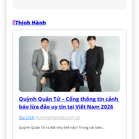
Thịnh Hành
Quỳnh Quân Tử – Cổng thông tin cảnh 
báo lừa đảo uy tín tại Việt Nam 2026
Du Lịch
·
Kinhnghiemdulich.vn
Quỳnh Quân Tử ra đời như thế nào? Trong vài năm…