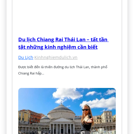
Du lịch Chiang Rai Thái Lan – tất tần 
tật những kinh nghiệm cần biết
Du Lịch
·
Kinhnghiemdulich.vn
Được biết đến là thiên đường du lịch Thái Lan, thành phố 
Chiang Rai hấp…