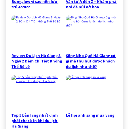
Bungalow vì sao nên lưu 
Văn từ A đến Z – Khám phá 
trú 4/2022
nơi đá núi nở hoa
Review Du Lịch Hà Giang 3 
Sông Nho Quế Hà Giang có 
Ngày 2 Đêm Chi Tiết Không 
gì mà thu hút được khách 
Thể Bỏ Lỡ
du lịch như thế?
Top 5 bản làng nhất định 
Lễ hội ánh sáng mùa vàng
phải check-in khi du lịch 
Hà Giang