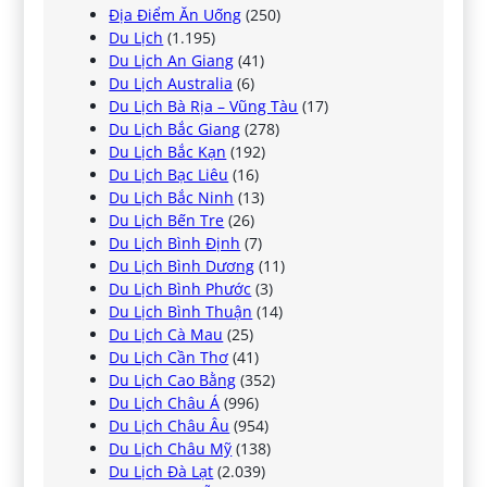
Địa Điểm Ăn Uống
(250)
Du Lịch
(1.195)
Du Lịch An Giang
(41)
Du Lịch Australia
(6)
Du Lịch Bà Rịa – Vũng Tàu
(17)
Du Lịch Bắc Giang
(278)
Du Lịch Bắc Kạn
(192)
Du Lịch Bạc Liêu
(16)
Du Lịch Bắc Ninh
(13)
Du Lịch Bến Tre
(26)
Du Lịch Bình Định
(7)
Du Lịch Bình Dương
(11)
Du Lịch Bình Phước
(3)
Du Lịch Bình Thuận
(14)
Du Lịch Cà Mau
(25)
Du Lịch Cần Thơ
(41)
Du Lịch Cao Bằng
(352)
Du Lịch Châu Á
(996)
Du Lịch Châu Âu
(954)
Du Lịch Châu Mỹ
(138)
Du Lịch Đà Lạt
(2.039)