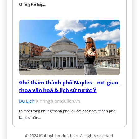
Chiang Rai hấp…
Ghé thăm thành phố Naples – nơi giao 
thoa văn hoá & lịch sử nước Ý
Du Lịch
·
Kinhnghiemdulich.vn
Là một trong những thành phố lâu đời bậc nhất, thành phố 
Naples luôn…
© 2024 Kinhnghiemdulich.vn. All rights reserved.