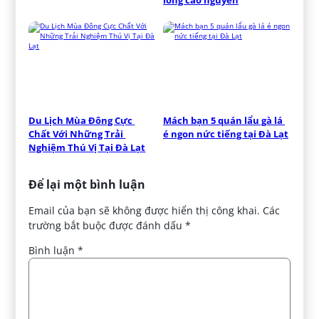
lòng cao nguyên
Du Lịch Mùa Đông Cực 
Mách bạn 5 quán lẩu gà lá 
Chất Với Những Trải 
é ngon nức tiếng tại Đà Lạt
Nghiệm Thú Vị Tại Đà Lạt
Để lại một bình luận
Email của bạn sẽ không được hiển thị công khai.
Các
trường bắt buộc được đánh dấu
*
Bình luận
*