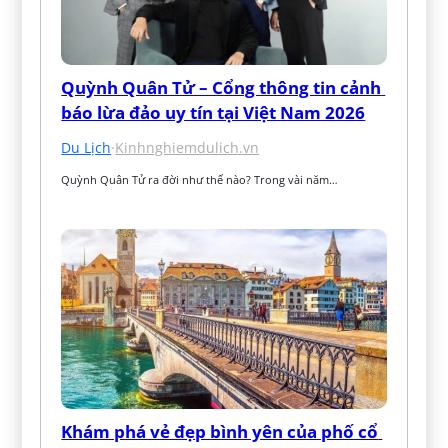
Quỳnh Quân Tử – Cổng thông tin cảnh 
báo lừa đảo uy tín tại Việt Nam 2026
Du Lịch
·
Kinhnghiemdulich.vn
Quỳnh Quân Tử ra đời như thế nào? Trong vài năm…
Khám phá vẻ đẹp bình yên của phố cổ 