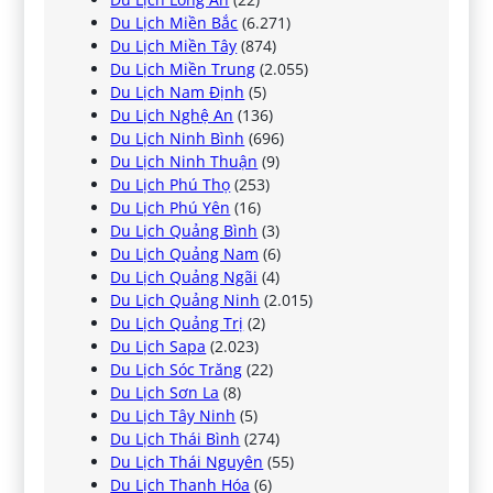
Du Lịch Miền Bắc
(6.271)
Du Lịch Miền Tây
(874)
Du Lịch Miền Trung
(2.055)
Du Lịch Nam Định
(5)
Du Lịch Nghệ An
(136)
Du Lịch Ninh Bình
(696)
Du Lịch Ninh Thuận
(9)
Du Lịch Phú Thọ
(253)
Du Lịch Phú Yên
(16)
Du Lịch Quảng Bình
(3)
Du Lịch Quảng Nam
(6)
Du Lịch Quảng Ngãi
(4)
Du Lịch Quảng Ninh
(2.015)
Du Lịch Quảng Trị
(2)
Du Lịch Sapa
(2.023)
Du Lịch Sóc Trăng
(22)
Du Lịch Sơn La
(8)
Du Lịch Tây Ninh
(5)
Du Lịch Thái Bình
(274)
Du Lịch Thái Nguyên
(55)
Du Lịch Thanh Hóa
(6)