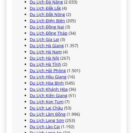
Du Lịch Đà Nẵng
(2.033)
Du Lịch Đắk Lắk
(4)
Du Lịch Đắk Nông
(2)
Du Lịch Điện Biên
(205)
Du Lịch Đồng Nai
(3)
Du Lịch Đồng Tháp
(34)
Du Lịch Gia Lai
(3)
Du Lịch Hà Giang
(1.357)
Du Lịch Hà Nam
(4)
Du Lịch Hà Nội
(267)
Du Lịch Hà Tĩnh
(2)
Du Lịch Hải Phòng
(1.501)
Du Lịch Hậu Giang
(16)
Du Lịch Hòa Bình
(545)
Du Lịch Khánh Hòa
(36)
Du Lịch Kiên Giang
(51)
Du Lịch Kon Tum
(7)
Du Lịch Lai Châu
(53)
Du Lịch Lâm Đồng
(1.996)
Du Lịch Lạng Sơn
(253)
Du Lịch Lào Cai
(1.192)
Du Lịch Long An
(22)