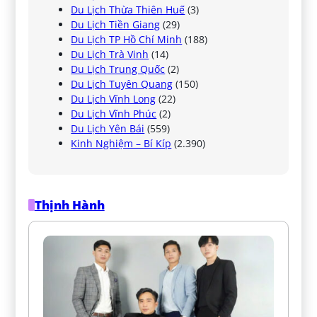
Du Lịch Thừa Thiên Huế
(3)
Du Lịch Tiền Giang
(29)
Du Lịch TP Hồ Chí Minh
(188)
Du Lịch Trà Vinh
(14)
Du Lịch Trung Quốc
(2)
Du Lịch Tuyên Quang
(150)
Du Lịch Vĩnh Long
(22)
Du Lịch Vĩnh Phúc
(2)
Du Lịch Yên Bái
(559)
Kinh Nghiệm – Bí Kíp
(2.390)
Thịnh Hành