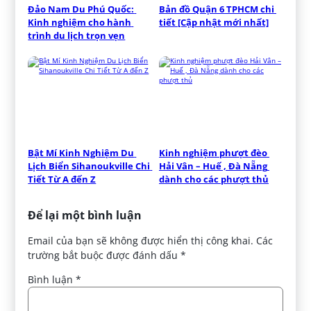
Đảo Nam Du Phú Quốc: 
Bản đồ Quận 6 TPHCM chi 
Kinh nghiệm cho hành 
tiết [Cập nhật mới nhất]
trình du lịch trọn vẹn
Bật Mí Kinh Nghiệm Du 
Kinh nghiệm phượt đèo 
Lịch Biển Sihanoukville Chi 
Hải Vân – Huế , Đà Nẵng 
Tiết Từ A đến Z
dành cho các phượt thủ
Để lại một bình luận
Email của bạn sẽ không được hiển thị công khai.
Các
trường bắt buộc được đánh dấu
*
Bình luận
*