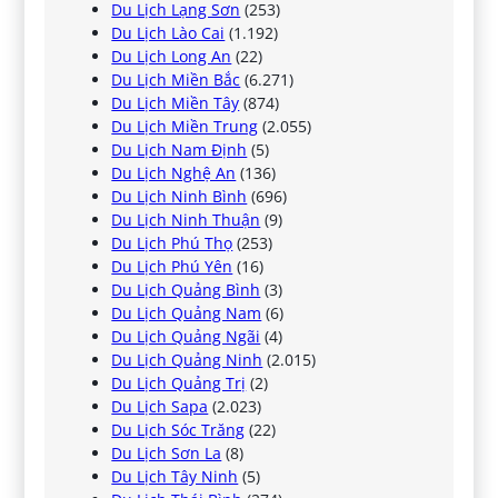
Du Lịch Lạng Sơn
(253)
Du Lịch Lào Cai
(1.192)
Du Lịch Long An
(22)
Du Lịch Miền Bắc
(6.271)
Du Lịch Miền Tây
(874)
Du Lịch Miền Trung
(2.055)
Du Lịch Nam Định
(5)
Du Lịch Nghệ An
(136)
Du Lịch Ninh Bình
(696)
Du Lịch Ninh Thuận
(9)
Du Lịch Phú Thọ
(253)
Du Lịch Phú Yên
(16)
Du Lịch Quảng Bình
(3)
Du Lịch Quảng Nam
(6)
Du Lịch Quảng Ngãi
(4)
Du Lịch Quảng Ninh
(2.015)
Du Lịch Quảng Trị
(2)
Du Lịch Sapa
(2.023)
Du Lịch Sóc Trăng
(22)
Du Lịch Sơn La
(8)
Du Lịch Tây Ninh
(5)