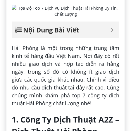
Nội Dung Bài Viết
Hải Phòng là một trong những trung tâm
kinh tế hàng đầu Việt Nam. Nơi đây có rất
nhiều giao dịch và hợp tác diễn ra hằng
ngày, trong số đó có không ít giao dịch
giữa các quốc gia khác nhau. Chính vì điều
đó nhu cầu dịch thuật tại đây rất cao. Cùng
chúng mình khám phá top 7 công ty dịch
thuật Hải Phòng chất lượng nhé!
1. Công Ty Dịch Thuật A2Z –