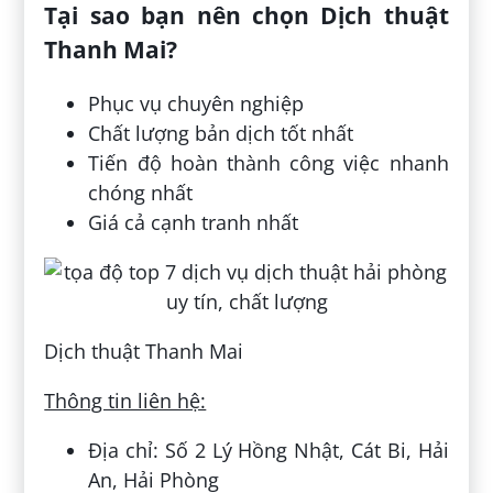
Tại sao bạn nên chọn Dịch thuật
Thanh Mai?
Phục vụ chuyên nghiệp
Chất lượng bản dịch tốt nhất
Tiến độ hoàn thành công việc nhanh
chóng nhất
Giá cả cạnh tranh nhất
Dịch thuật Thanh Mai
Thông tin liên hệ:
Địa chỉ: Số 2 Lý Hồng Nhật, Cát Bi, Hải
An, Hải Phòng