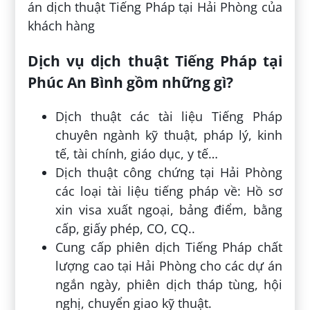
án dịch thuật Tiếng Pháp tại Hải Phòng của
khách hàng
Dịch vụ dịch thuật Tiếng Pháp tại
Phúc An Bình gồm những gì?
Dịch thuật các tài liệu Tiếng Pháp
chuyên ngành kỹ thuật, pháp lý, kinh
tế, tài chính, giáo dục, y tế…
Dịch thuật công chứng tại Hải Phòng
các loại tài liệu tiếng pháp về: Hồ sơ
xin visa xuất ngoại, bảng điểm, bằng
cấp, giấy phép, CO, CQ..
Cung cấp phiên dịch Tiếng Pháp chất
lượng cao tại Hải Phòng cho các dự án
ngắn ngày, phiên dịch tháp tùng, hội
nghị, chuyển giao kỹ thuật.