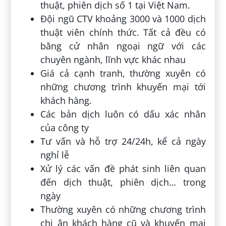
thuật, phiên dịch số 1 tại Việt Nam.
Đội ngũ CTV khoảng 3000 và 1000 dịch
thuật viên chính thức. Tất cả đều có
bằng cử nhân ngoại ngữ với các
chuyên ngành, lĩnh vực khác nhau
Giá cả cạnh tranh, thường xuyên có
những chương trình khuyến mại tới
khách hàng.
Các bản dịch luôn có dấu xác nhân
của công ty
Tư vấn và hỗ trợ 24/24h, kể cả ngày
nghỉ lễ
Xử lý các vấn đề phát sinh liên quan
đến dịch thuật, phiên dịch… trong
ngày
Thường xuyên có những chương trình
chi ân khách hàng cũ và khuyến mại