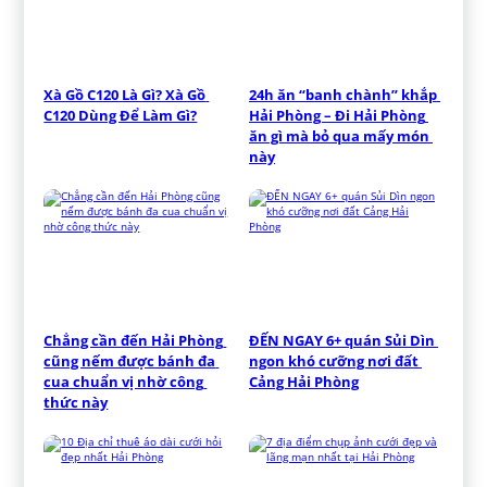
Xà Gồ C120 Là Gì? Xà Gồ 
24h ăn “banh chành” khắp 
C120 Dùng Để Làm Gì?
Hải Phòng – Đi Hải Phòng 
ăn gì mà bỏ qua mấy món 
này
Chẳng cần đến Hải Phòng 
ĐẾN NGAY 6+ quán Sủi Dìn 
cũng nếm được bánh đa 
ngon khó cưỡng nơi đất 
cua chuẩn vị nhờ công 
Cảng Hải Phòng
thức này