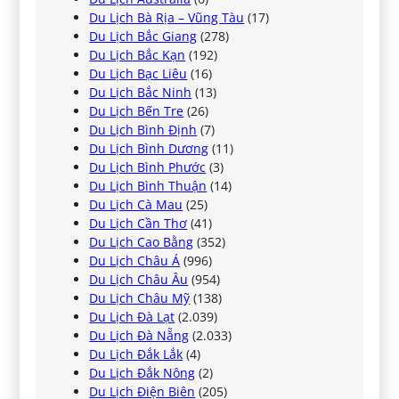
Du Lịch Bà Rịa – Vũng Tàu
(17)
Du Lịch Bắc Giang
(278)
Du Lịch Bắc Kạn
(192)
Du Lịch Bạc Liêu
(16)
Du Lịch Bắc Ninh
(13)
Du Lịch Bến Tre
(26)
Du Lịch Bình Định
(7)
Du Lịch Bình Dương
(11)
Du Lịch Bình Phước
(3)
Du Lịch Bình Thuận
(14)
Du Lịch Cà Mau
(25)
Du Lịch Cần Thơ
(41)
Du Lịch Cao Bằng
(352)
Du Lịch Châu Á
(996)
Du Lịch Châu Âu
(954)
Du Lịch Châu Mỹ
(138)
Du Lịch Đà Lạt
(2.039)
Du Lịch Đà Nẵng
(2.033)
Du Lịch Đắk Lắk
(4)
Du Lịch Đắk Nông
(2)
Du Lịch Điện Biên
(205)