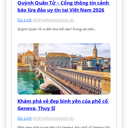
Quỳnh Quân Tử – Cổng thông tin cảnh 
báo lừa đảo uy tín tại Việt Nam 2026
Du Lịch
·
Kinhnghiemdulich.vn
Quỳnh Quân Tử ra đời như thế nào? Trong vài năm…
Khám phá vẻ đẹp bình yên của phố cổ 
Geneva, Thụy Sĩ
Du Lịch
·
Kinhnghiemdulich.vn
Nằm ngay giữa trung tâm của Geneva, khu phố cổ Geneva Old 