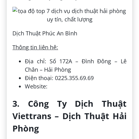
Dịch Thuật Phúc An Bình
Thông tin liên hệ:
Địa chỉ: Số 172A – Đình Đông – Lê
Chân – Hải Phòng
Điện thoại: 0225.355.69.69
Website:
3. Công Ty Dịch Thuật
Viettrans – Dịch Thuật Hải
Phòng