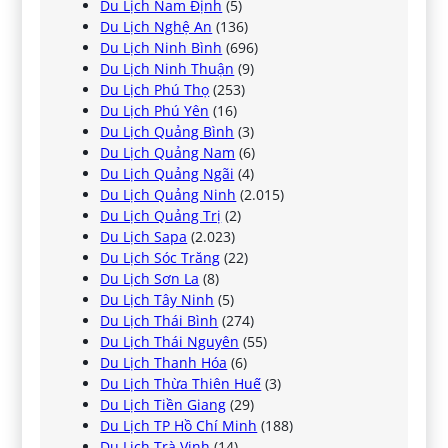
Du Lịch Nam Định
(5)
Du Lịch Nghệ An
(136)
Du Lịch Ninh Bình
(696)
Du Lịch Ninh Thuận
(9)
Du Lịch Phú Thọ
(253)
Du Lịch Phú Yên
(16)
Du Lịch Quảng Bình
(3)
Du Lịch Quảng Nam
(6)
Du Lịch Quảng Ngãi
(4)
Du Lịch Quảng Ninh
(2.015)
Du Lịch Quảng Trị
(2)
Du Lịch Sapa
(2.023)
Du Lịch Sóc Trăng
(22)
Du Lịch Sơn La
(8)
Du Lịch Tây Ninh
(5)
Du Lịch Thái Bình
(274)
Du Lịch Thái Nguyên
(55)
Du Lịch Thanh Hóa
(6)
Du Lịch Thừa Thiên Huế
(3)
Du Lịch Tiền Giang
(29)
Du Lịch TP Hồ Chí Minh
(188)
Du Lịch Trà Vinh
(14)