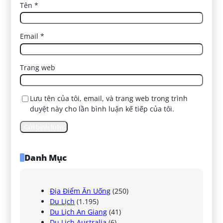
Tên
*
Email
*
Trang web
Lưu tên của tôi, email, và trang web trong trình
duyệt này cho lần bình luận kế tiếp của tôi.
Danh Mục
Địa Điểm Ăn Uống
(250)
Du Lịch
(1.195)
Du Lịch An Giang
(41)
Du Lịch Australia
(6)