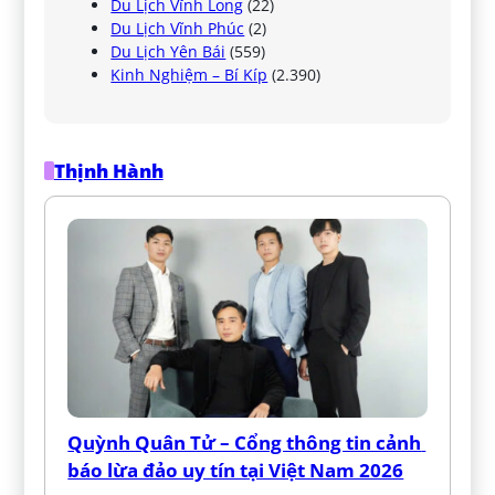
Du Lịch Vĩnh Long
(22)
Du Lịch Vĩnh Phúc
(2)
Du Lịch Yên Bái
(559)
Kinh Nghiệm – Bí Kíp
(2.390)
Thịnh Hành
Quỳnh Quân Tử – Cổng thông tin cảnh 
báo lừa đảo uy tín tại Việt Nam 2026