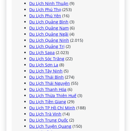
Du Lịch Ninh Thuận
(9)
Du Lịch Phú Thọ
(253)
Du Lịch Phú Yên
(16)
Du Lịch Quảng Bình
(3)
Du Lịch Quảng Nam
(6)
Du Lịch Quảng Ngãi
(4)
Du Lịch Quảng Ninh
(2.015)
Du Lịch Quảng Trị
(2)
Du Lịch Sapa
(2.023)
Du Lịch Sóc Trăng
(22)
Du Lịch Sơn La
(8)
Du Lịch Tây Ninh
(5)
Du Lịch Thái Bình
(274)
Du Lịch Thái Nguyên
(55)
Du Lịch Thanh Hóa
(6)
Du Lịch Thừa Thiên Huế
(3)
Du Lịch Tiền Giang
(29)
Du Lịch TP Hồ Chí Minh
(188)
Du Lịch Trà Vinh
(14)
Du Lịch Trung Quốc
(2)
Du Lịch Tuyên Quang
(150)