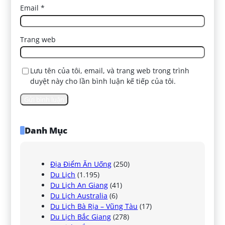
Email
*
Trang web
Lưu tên của tôi, email, và trang web trong trình
duyệt này cho lần bình luận kế tiếp của tôi.
Danh Mục
Địa Điểm Ăn Uống
(250)
Du Lịch
(1.195)
Du Lịch An Giang
(41)
Du Lịch Australia
(6)
Du Lịch Bà Rịa – Vũng Tàu
(17)
Du Lịch Bắc Giang
(278)