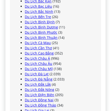
Du Lịch Bắc Kạn
(192)
Du Lịch Bạc Liêu
(16)
Du Lịch Bắc Ninh
(13)
Du Lịch Bến Tre
(26)
Du Lịch Bình Định
(7)
Du Lịch Bình Dương
(11)
Du Lịch Bình Phước
(3)
Du Lịch Bình Thuận
(14)
Du Lịch Cà Mau
(25)
Du Lịch Cần Thơ
(41)
Du Lịch Cao Bằng
(352)
Du Lịch Châu Á
(996)
Du Lịch Châu Âu
(954)
Du Lịch Châu Mỹ
(138)
Du Lịch Đà Lạt
(2.039)
Du Lịch Đà Nẵng
(2.033)
Du Lịch Đắk Lắk
(4)
Du Lịch Đắk Nông
(2)
Du Lịch Điện Biên
(205)
Du Lịch Đồng Nai
(3)
Du Lịch Đồng Tháp
(34)
Du Lịch Gia Lai
(3)