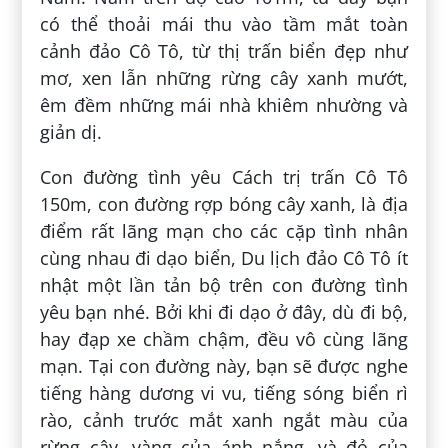
có thể thoải mái thu vào tầm mắt toàn
cảnh đảo Cô Tô, từ thị trấn biển đẹp như
mơ, xen lẫn những rừng cây xanh mướt,
êm đềm những mái nhà khiêm nhường và
giản dị.
Con đường tình yêu Cách trị trấn Cô Tô
150m, con đường rợp bóng cây xanh, là địa
điểm rất lãng mạn cho các cặp tình nhân
cùng nhau đi dạo biển, Du lịch đảo Cô Tô ít
nhật một lần tản bộ trên con đường tình
yêu bạn nhé. Bởi khi đi dạo ở đây, dù đi bộ,
hay đạp xe chầm chậm, đều vô cùng lãng
mạn. Tại con đường này, bạn sẽ được nghe
tiếng hàng dương vi vu, tiếng sóng biển rì
rào, cảnh trước mắt xanh ngắt màu của
rừng cây, vàng của ánh nắng, và đỏ của