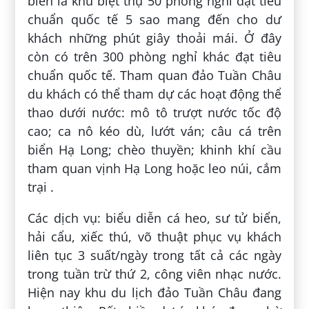
biển là khu biệt thự 50 phòng nghỉ đạt tiêu
chuẩn quốc tế 5 sao mang đến cho dư
khách những phút giây thoải mái. Ở đây
còn có trên 300 phòng nghỉ khác đạt tiêu
chuẩn quốc tế. Tham quan đảo Tuần Châu
du khách có thể tham dự các hoạt động thể
thao dưới nước: mô tô trượt nước tốc độ
cao; ca nô kéo dù, lướt ván; câu cá trên
biển Hạ Long; chèo thuyền; khinh khí cầu
tham quan vịnh Hạ Long hoặc leo núi, cắm
trại .
Các dịch vụ: biểu diễn cá heo, sư tử biển,
hải cẩu, xiếc thú, võ thuật phục vụ khách
liên tục 3 suất/ngày trong tất cả các ngày
trong tuần trừ thứ 2, công viên nhạc nước.
Hiện nay khu du lịch đảo Tuần Châu đang