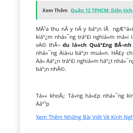
Xem Thêm
Quận 12 TPHCM: Diện tích
MÃ¹a thu nÃ y nÃ y báº¡n lÃ ngÆ°á»i
kiáº¿m nhá»¯ng tráº£i nghiá»m má»i 
vÄ© thÃ¬
du lá»ch Quáº£ng BÃ¬nh
nhá»¯ng Äiá»u báº¡n muá»n. HÃ£y c
Äá» Äáº¿n tráº£i nghiá»m háº¿t nhá»¯
báº¡n nhÃ©.
ÄÄng bá»i:
Háº±ng LÃª
Tá»« khoÃ¡: Tá»ng há»£p nhá»¯ng ki
Äáº¹p
Xem Thêm Những Bài Viết Về Kinh Nghi