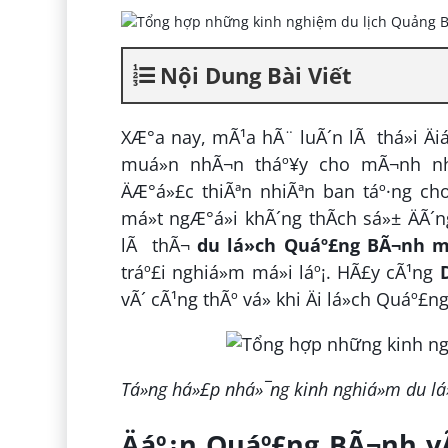
Nội Dung Bài Viết
XÆ°a nay, mÃ¹a hÃ¨ luÃ´n lÃ thá»i Ä
muá»n nhÃ¬n tháº¥y cho mÃ¬nh nhá»
ÄÆ°á»£c thiÃªn nhiÃªn ban táº·ng ch
má»t ngÆ°á»i khÃ´ng thÃ­ch sá»± ÄÃ´n
lÃ thÃ¬
du lá»ch Quáº£ng BÃ¬nh 
tráº£i nghiá»m má»i láº¡. HÃ£y cÃ¹ng
vÃ´ cÃ¹ng thÃº vá» khi Äi lá»ch Quáº
Tá»ng há»£p nhá»¯ng kinh nghiá»m du lá
Äáº¿n Quáº£ng BÃ¬nh v