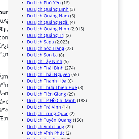
Du Lịch Phú Yên
(16)
Du Lịch Quảng Bình
(3)
our
Du Lịch Quảng Nam
(6)
quÃ¡
Du Lịch Quảng Ngãi
(4)
Æ¡i,
Du Lịch Quảng Ninh
(2.015)
Du Lịch Quảng Trị
(2)
 con
Du Lịch Sapa
(2.023)
áº¿t
Du Lịch Sóc Trăng
(22)
áº¿n
Du Lịch Sơn La
(8)
Du Lịch Tây Ninh
(5)
Du Lịch Thái Bình
(274)
Du Lịch Thái Nguyên
(55)
hÃ¡m
Du Lịch Thanh Hóa
(6)
áº¹n
Du Lịch Thừa Thiên Huế
(3)
hÃ¬n
Du Lịch Tiền Giang
(29)
Du Lịch TP Hồ Chí Minh
(188)
á»c
Du Lịch Trà Vinh
(14)
sáº½
Du Lịch Trung Quốc
(2)
hÆ¡n
Du Lịch Tuyên Quang
(150)
Du Lịch Vĩnh Long
(22)
Du Lịch Vĩnh Phúc
(2)