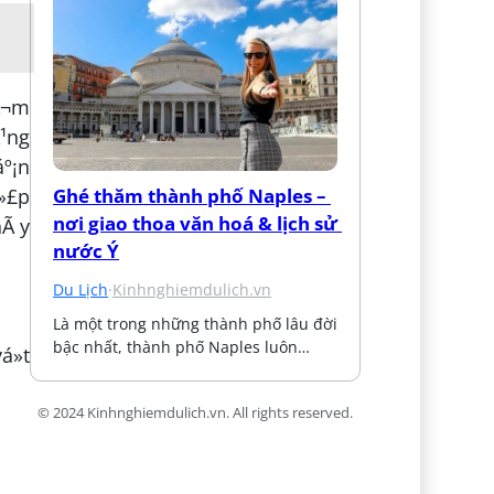
tÃ¬m
Ã¹ng
º¡n
Ghé thăm thành phố Naples – 
á»£p
nơi giao thoa văn hoá & lịch sử 
nÃ y
nước Ý
Du Lịch
·
Kinhnghiemdulich.vn
Là một trong những thành phố lâu đời 
bậc nhất, thành phố Naples luôn…
»t
© 2024 Kinhnghiemdulich.vn. All rights reserved.