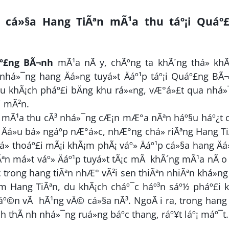
p cá»§a Hang TiÃªn mÃ¹a thu táº¡i Quáº
º£ng BÃ¬nh
mÃ¹a nÃ y, chÃºng ta khÃ´ng thá» khÃ
nhá»¯ng hang Äá»ng tuyá»t Äáº¹p táº¡i Quáº£ng BÃ
, du khÃ¡ch pháº£i bÄng khu rá»«ng, vÆ°á»£t qua nhá
i mÃ²n.
tiáº¿t mÃ¹a thu cÃ³ nhá»¯ng cÆ¡n mÆ°a nÃªn háº§u háº¿t 
Äá»u bá» ngáº­p nÆ°á»c, nhÆ°ng chá» riÃªng Hang T
há» thoáº£i mÃ¡i khÃ¡m phÃ¡ váº» Äáº¹p cá»§a hang Äá
ªn má»t váº» Äáº¹p tuyá»t tÃ¡c mÃ khÃ´ng mÃ¹a nÃ o
 trong hang tiÃªn nhÆ° vÃ²i sen thiÃªn nhiÃªn khá»ng 
hÄm Hang TiÃªn, du khÃ¡ch cháº¯c háº³n sáº½ pháº£i 
­ áº©n vÃ hÃ¹ng vÄ© cá»§a nÃ³. NgoÃ i ra, trong hang
h thÃ nh nhá»¯ng ruá»ng báº­c thang, ráº¥t láº¡ máº¯t.