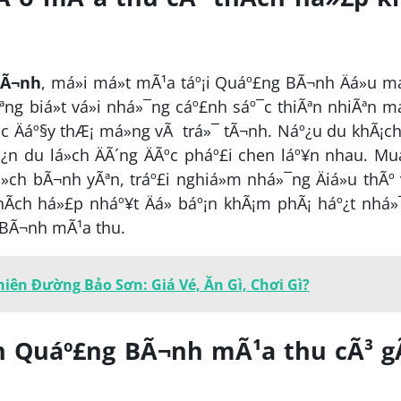
BÃ¬nh
, má»i má»t mÃ¹a táº¡i Quáº£ng BÃ¬nh Äá»u 
Ãªng biá»t vá»i nhá»¯ng cáº£nh sáº¯c thiÃªn nhiÃªn 
¡c Äáº§y thÆ¡ má»ng vÃ trá»¯ tÃ¬nh. Náº¿u du khÃ¡c
¿n du lá»ch ÄÃ´ng ÄÃºc pháº£i chen láº¥n nhau. Mu
ch bÃ¬nh yÃªn, tráº£i nghiá»m nhá»¯ng Äiá»u thÃº 
thÃ­ch há»£p nháº¥t Äá» báº¡n khÃ¡m phÃ¡ háº¿t nhá
 BÃ¬nh mÃ¹a thu.
ên Đường Bảo Sơn: Giá Vé, Ăn Gì, Chơi Gì?
ch Quáº£ng BÃ¬nh mÃ¹a thu cÃ³ g