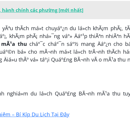
, hành chính các phường [mới nhất]
 yÃªu thÃ­ch má»t chuyáº¿n du lá»ch khÃ¡m phÃ¡, 
láº¡, khÃ¡m phÃ¡ nhá»¯ng váº» Äáº¹p thiÃªn nhiÃªn h
 mÃ¹a thu
cháº¯c cháº¯n sáº½ mang Äáº¿n cho bá
huáº©n bá» cho mÃ¬nh má»t lá»ch trÃ¬nh thÃ­ch h
ng Äiá»u thÃº vá» táº¡i Quáº£ng BÃ¬nh vÃ o mÃ¹a thu 
nh nghiá»m du lá»ch Quáº£ng BÃ¬nh mÃ¹a thu tuyá
ệm – Bí Kíp Du Lịch Tại Đây