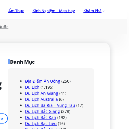
Ẩm Thực
Kinh Nghiệm – Mẹo Hay
Khám Phá
Quốc
Danh Mục
 
Địa Điểm Ăn Uống
(250)
Du Lịch
(1.195)
Du Lịch An Giang
(41)
Du Lịch Australia
(6)
Du Lịch Bà Rịa – Vũng Tàu
(17)
Du Lịch Bắc Giang
(278)
Du Lịch Bắc Kạn
(192)
re
Du Lịch Bạc Liêu
(16)