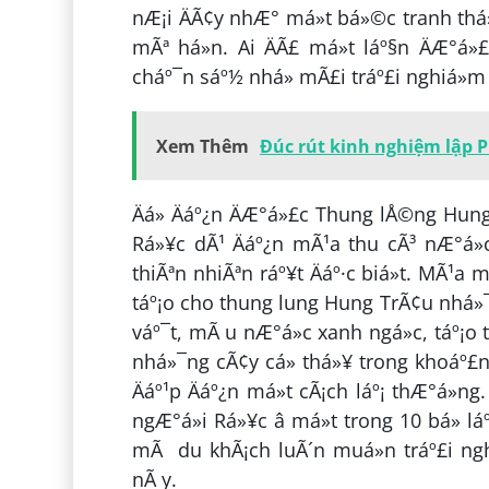
nÆ¡i ÄÃ¢y nhÆ° má»t bá»©c tranh thá
mÃª há»n. Ai ÄÃ£ má»t láº§n ÄÆ°á»
cháº¯n sáº½ nhá» mÃ£i tráº£i nghiá»m
Xem Thêm
Đúc rút kinh nghiệm lập 
Äá» Äáº¿n ÄÆ°á»£c Thung lÅ©ng Hung 
Rá»¥c dÃ¹ Äáº¿n mÃ¹a thu cÃ³ nÆ°á»
thiÃªn nhiÃªn ráº¥t Äáº·c biá»t. MÃ¹
táº¡o cho thung lung Hung TrÃ¢u nhá»¯n
váº¯t, mÃ u nÆ°á»c xanh ngá»c, táº¡o 
nhá»¯ng cÃ¢y cá» thá»¥ trong khoáº£n
Äáº¹p Äáº¿n má»t cÃ¡ch láº¡ thÆ°á»n
ngÆ°á»i Rá»¥c â má»t trong 10 bá» l
mÃ du khÃ¡ch luÃ´n muá»n tráº£i ngh
nÃ y.