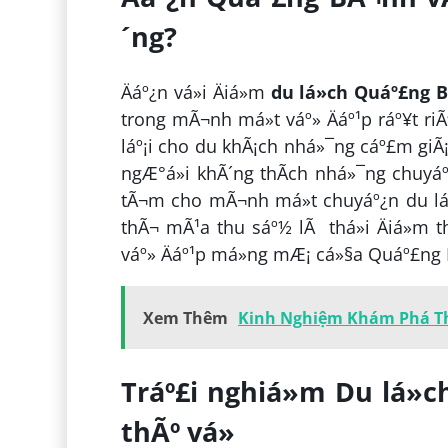
´ng?
Äáº¿n vá»i Äiá»m
du lá»ch Quáº£ng 
trong mÃ¬nh má»t váº» Äáº¹p ráº¥t ri
láº¡i cho du khÃ¡ch nhá»¯ng cáº£m giÃ
ngÆ°á»i khÃ´ng thÃ­ch nhá»¯ng chuyáº
tÃ¬m cho mÃ¬nh má»t chuyáº¿n du lá»
thÃ¬ mÃ¹a thu sáº½ lÃ thá»i Äiá»m 
váº» Äáº¹p má»ng mÆ¡ cá»§a Quáº£ng
Xem Thêm
Kinh Nghiệm Khám Phá Thi
Tráº£i nghiá»m Du lá»
thÃº vá»