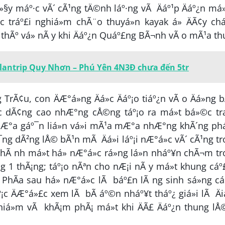
»§y máº·c vÃ´ cÃ¹ng tÄ©nh láº·ng vÃ Äáº¹p Äáº¿n m
£c tráº£i nghiá»m chÃ¨o thuyá»n kayak á» ÄÃ¢y ch
 thÃº vá» nÃ y khi Äáº¿n Quáº£ng BÃ¬nh vÃ o mÃ¹a th
Plantrip Quy Nhơn – Phú Yên 4N3Đ chưa đến 5tr
TrÃ¢u, con ÄÆ°á»ng Äá»c Äáº¡o tiáº¿n vÃ o Äá»ng 
c dÃ¢ng cao nhÆ°ng cÅ©ng táº¡o ra má»t bá»©c tr
a mÆ°a gáº¯n liá»n vá»i mÃ¹a mÆ°a nhÆ°ng khÃ´ng ph
g dÃ²ng lÅ© bÃ¹n mÃ Äá»i láº¡i nÆ°á»c vÃ´ cÃ¹ng t
thÃ nh má»t há» nÆ°á»c rá»ng lá»n nháº¥n chÃ¬m t
g 1 thÃ¡ng; táº¡o nÃªn cho nÆ¡i nÃ y má»t khung cá
g. PhÃ­a sau há» nÆ°á»c lÃ báº£n lÃ ng sinh sá»ng c
áº¡c ÄÆ°á»£c xem lÃ bÃ­ áº©n nháº¥t tháº¿ giá»i lÃ Äi
iá»m vÃ khÃ¡m phÃ¡ má»t khi ÄÃ£ Äáº¿n thung l