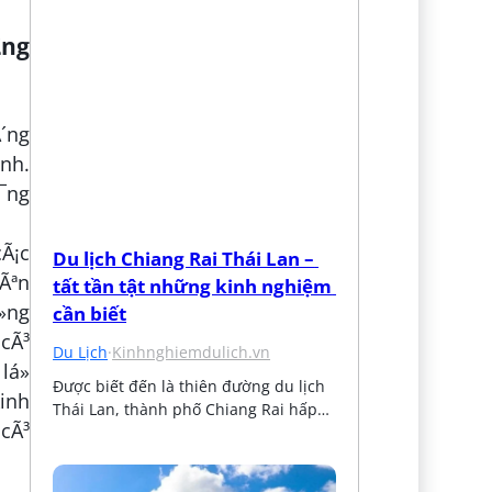
£ng
´ng
¬nh.
»¯ng
cÃ¡c
Du lịch Chiang Rai Thái Lan – 
iÃªn
tất tần tật những kinh nghiệm 
»ng
cần biết
 cÃ³
Du Lịch
·
Kinhnghiemdulich.vn
lá»
Được biết đến là thiên đường du lịch 
kinh
Thái Lan, thành phố Chiang Rai hấp…
 cÃ³