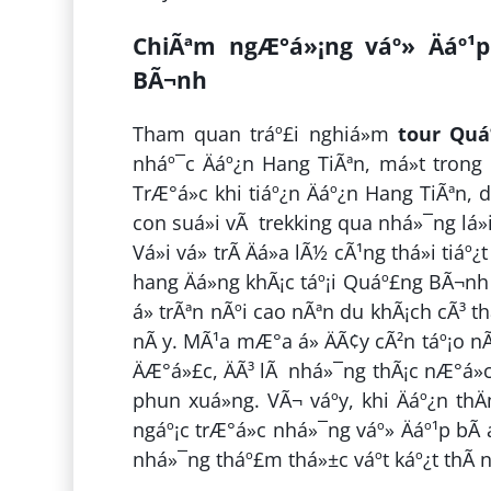
ChiÃªm ngÆ°á»¡ng váº» Äáº¹
BÃ¬nh
Tham quan tráº£i nghiá»m
tour Quá
nháº¯c Äáº¿n Hang TiÃªn, má»t trong 
TrÆ°á»c khi tiáº¿n Äáº¿n Hang TiÃªn
con suá»i vÃ trekking qua nhá»¯ng lá»
Vá»i vá» trÃ­ Äá»a lÃ½ cÃ¹ng thá»i 
hang Äá»ng khÃ¡c táº¡i Quáº£ng BÃ¬nh 
á» trÃªn nÃºi cao nÃªn du khÃ¡ch cÃ³ t
nÃ y. MÃ¹a mÆ°a á» ÄÃ¢y cÃ²n táº¡o nÃ
ÄÆ°á»£c, ÄÃ³ lÃ nhá»¯ng thÃ¡c nÆ°á»c
phun xuá»ng. VÃ¬ váº­y, khi Äáº¿n t
ngáº¡c trÆ°á»c nhá»¯ng váº» Äáº¹p bÃ
nhá»¯ng tháº£m thá»±c váº­t káº¿t thÃ n