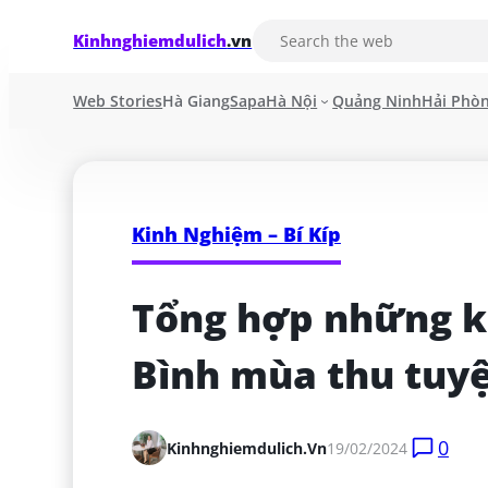
Kinhnghiemdulich
.vn
Web Stories
Hà Giang
Sapa
Hà Nội
Quảng Ninh
Hải Phò
Kinh Nghiệm – Bí Kíp
Tổng hợp những ki
Bình mùa thu tuy
0
Kinhnghiemdulich.vn
19/02/2024