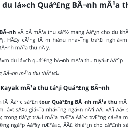
m du lá»ch Quáº£ng BÃ¬nh mÃ¹a t
 BÃ¬nh
vÃ oÂ mÃ¹a thu sáº½ mang Äáº¿n cho du khÃ
áº¡. HÃ£y cÃ¹ng tÃ¬m hiá»u nhá»¯ng tráº£i nghiá»
g BÃ¬nh mÃ¹a thu nÃ y.
g BÃ¬nh mÃ¹a thu thÃº vá»
n Kayak mÃ¹a thu táº¡i Quáº£ng BÃ¬nh
lÃ Äáº·c sáº£n
tour Quáº£ng BÃ¬nh mÃ¹a thu
mÃ
lá»t sÃ¢u giá»¯a nhá»¯ng ngá»n nÃºi ÄÃ¡ vÃ´i Äá» s
 trong tiáº¿t trá»i mÃ¹a mÆ°a Äáº·c trÆ°ng cá»§a 
©ng ngáº­p Äáº§y nÆ°á»c, ÄÃ£ khiáº¿n cho cáº£nh s