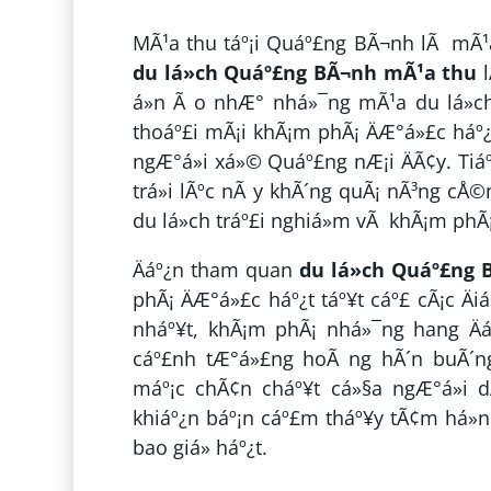
MÃ¹a thu táº¡i Quáº£ng BÃ¬nh lÃ mÃ¹a cá
du lá»ch Quáº£ng BÃ¬nh mÃ¹a thu
l
á»n Ã o nhÆ° nhá»¯ng mÃ¹a du lá»ch
thoáº£i mÃ¡i khÃ¡m phÃ¡ ÄÆ°á»£c háº¿
ngÆ°á»i xá»© Quáº£ng nÆ¡i ÄÃ¢y. Tiáº¿
trá»i lÃºc nÃ y khÃ´ng quÃ¡ nÃ³ng cÅ©n
du lá»ch tráº£i nghiá»m vÃ khÃ¡m phÃ¡
Äáº¿n tham quan
du lá»ch Quáº£ng
phÃ¡ ÄÆ°á»£c háº¿t táº¥t cáº£ cÃ¡c Äi
nháº¥t, khÃ¡m phÃ¡ nhá»¯ng hang Äá»
cáº£nh tÆ°á»£ng hoÃ ng hÃ´n buÃ´ng x
máº¡c chÃ¢n cháº¥t cá»§a ngÆ°á»i dÃ
khiáº¿n báº¡n cáº£m tháº¥y tÃ¢m há»n
bao giá» háº¿t.