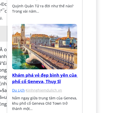
á»©c
Quỳnh Quân Tử ra đời như thế nào? 
áº¯c
Trong vài năm…
u.
bÃ o
anh
áº£i
rong
Khám phá vẻ đẹp bình yên của 
rong
phố cổ Geneva, Thụy Sĩ
º£nh
á»§a
Du Lịch
·
Kinhnghiemdulich.vn
á»u
Nằm ngay giữa trung tâm của Geneva, 
khu phố cổ Geneva Old Town trở 
Å©ng
thành một…