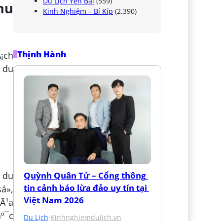
Du Lịch Yên Bái
(559)
hu
Kinh Nghiệm – Bí Kíp
(2.390)
Thịnh Hành
¡ch
m du
Quỳnh Quân Tử – Cổng thông 
 du
tin cảnh báo lừa đảo uy tín tại 
á»,
Việt Nam 2026
mÃ¹a
áº¯c
Du Lịch
·
Kinhnghiemdulich.vn