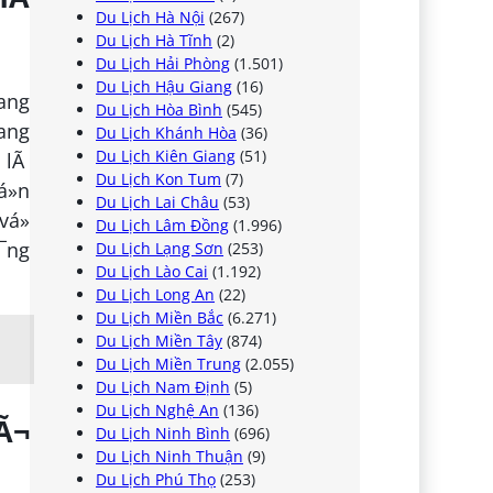
Du Lịch Hà Nội
(267)
Du Lịch Hà Tĩnh
(2)
Du Lịch Hải Phòng
(1.501)
Du Lịch Hậu Giang
(16)
mang
Du Lịch Hòa Bình
(545)
mang
Du Lịch Khánh Hòa
(36)
Du Lịch Kiên Giang
(51)
h lÃ
Du Lịch Kon Tum
(7)
á»n
Du Lịch Lai Châu
(53)
vá»
Du Lịch Lâm Đồng
(1.996)
»¯ng
Du Lịch Lạng Sơn
(253)
Du Lịch Lào Cai
(1.192)
Du Lịch Long An
(22)
Du Lịch Miền Bắc
(6.271)
Du Lịch Miền Tây
(874)
Du Lịch Miền Trung
(2.055)
Du Lịch Nam Định
(5)
Du Lịch Nghệ An
(136)
Ã¬
Du Lịch Ninh Bình
(696)
Du Lịch Ninh Thuận
(9)
Du Lịch Phú Thọ
(253)