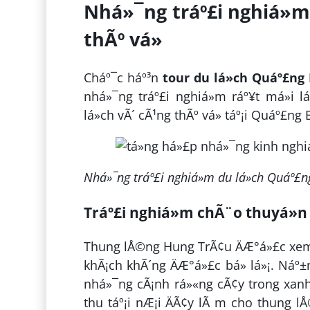
Nhá»¯ng tráº£i nghiá»
thÃº vá»
Cháº¯c háº³n
tour du lá»ch Quáº£ng
nhá»¯ng tráº£i nghiá»m ráº¥t má»i l
lá»ch vÃ´ cÃ¹ng thÃº vá» táº¡i Quáº£n
Nhá»¯ng tráº£i nghiá»m du lá»ch Quáº£n
T
ráº£i nghiá»m chÃ¨o thuyá»
Thung lÅ©ng Hung TrÃ¢u ÄÆ°á»£c xem 
khÃ¡ch khÃ´ng ÄÆ°á»£c bá» lá»¡. Náº±m 
nhá»¯ng cÃ¡nh rá»«ng cÃ¢y trong xanh;
thu táº¡i nÆ¡i ÄÃ¢y lÃ m cho thung lÅ