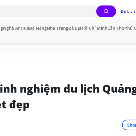
Du Lịch 
ng
Nghệ An
Huế
Đà Nẵng
Nha Trang
Đà Lạt
Hồ Chí Minh
Cần Thơ
Phú 
nh nghiệm du lịch Quảng
ệt đẹp
Sha