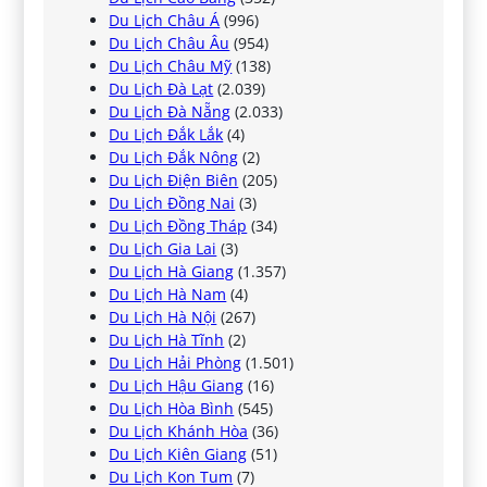
Du Lịch Châu Á
(996)
Du Lịch Châu Âu
(954)
Du Lịch Châu Mỹ
(138)
Du Lịch Đà Lạt
(2.039)
Du Lịch Đà Nẵng
(2.033)
Du Lịch Đắk Lắk
(4)
Du Lịch Đắk Nông
(2)
Du Lịch Điện Biên
(205)
Du Lịch Đồng Nai
(3)
Du Lịch Đồng Tháp
(34)
Du Lịch Gia Lai
(3)
Du Lịch Hà Giang
(1.357)
Du Lịch Hà Nam
(4)
Du Lịch Hà Nội
(267)
Du Lịch Hà Tĩnh
(2)
Du Lịch Hải Phòng
(1.501)
Du Lịch Hậu Giang
(16)
Du Lịch Hòa Bình
(545)
Du Lịch Khánh Hòa
(36)
Du Lịch Kiên Giang
(51)
Du Lịch Kon Tum
(7)