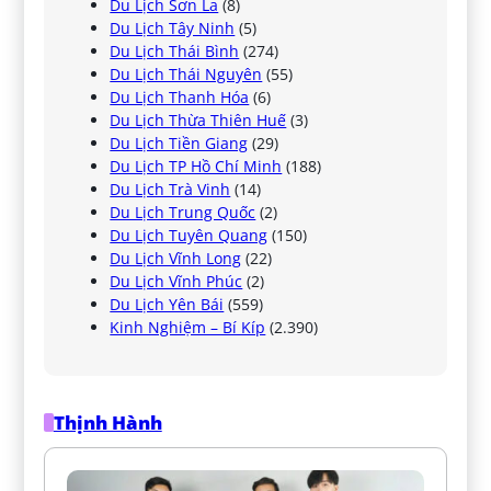
Du Lịch Sơn La
(8)
Du Lịch Tây Ninh
(5)
Du Lịch Thái Bình
(274)
Du Lịch Thái Nguyên
(55)
Du Lịch Thanh Hóa
(6)
Du Lịch Thừa Thiên Huế
(3)
Du Lịch Tiền Giang
(29)
Du Lịch TP Hồ Chí Minh
(188)
Du Lịch Trà Vinh
(14)
Du Lịch Trung Quốc
(2)
Du Lịch Tuyên Quang
(150)
Du Lịch Vĩnh Long
(22)
Du Lịch Vĩnh Phúc
(2)
Du Lịch Yên Bái
(559)
Kinh Nghiệm – Bí Kíp
(2.390)
Thịnh Hành