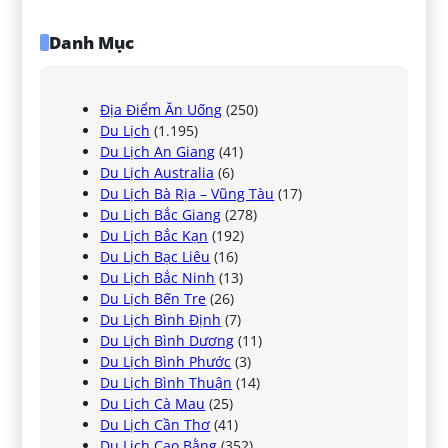
Danh Mục
Địa Điểm Ăn Uống
(250)
Du Lịch
(1.195)
Du Lịch An Giang
(41)
Du Lịch Australia
(6)
Du Lịch Bà Rịa – Vũng Tàu
(17)
Du Lịch Bắc Giang
(278)
Du Lịch Bắc Kạn
(192)
Du Lịch Bạc Liêu
(16)
Du Lịch Bắc Ninh
(13)
Du Lịch Bến Tre
(26)
Du Lịch Bình Định
(7)
Du Lịch Bình Dương
(11)
Du Lịch Bình Phước
(3)
Du Lịch Bình Thuận
(14)
Du Lịch Cà Mau
(25)
Du Lịch Cần Thơ
(41)
Du Lịch Cao Bằng
(352)