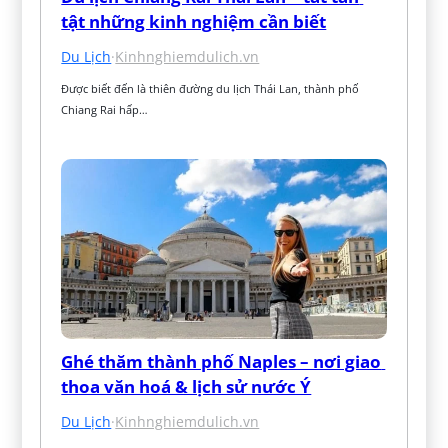
tật những kinh nghiệm cần biết
Du Lịch
·
Kinhnghiemdulich.vn
Được biết đến là thiên đường du lịch Thái Lan, thành phố 
Chiang Rai hấp…
Ghé thăm thành phố Naples – nơi giao 
thoa văn hoá & lịch sử nước Ý
Du Lịch
·
Kinhnghiemdulich.vn