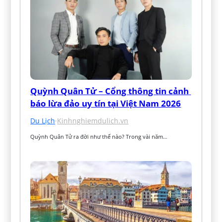
Quỳnh Quân Tử – Cổng thông tin cảnh 
báo lừa đảo uy tín tại Việt Nam 2026
Du Lịch
·
Kinhnghiemdulich.vn
Quỳnh Quân Tử ra đời như thế nào? Trong vài năm…