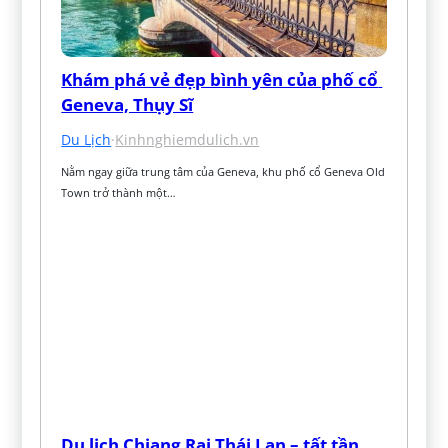
Khám phá vẻ đẹp bình yên của phố cổ 
Geneva, Thụy Sĩ
Du Lịch
·
Kinhnghiemdulich.vn
Nằm ngay giữa trung tâm của Geneva, khu phố cổ Geneva Old 
Town trở thành một…
Du lịch Chiang Rai Thái Lan – tất tần 