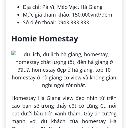
Địa chỉ: Pả Vi, Mèo Vạc, Hà Giang
Mức giá tham khảo: 150.000vnđ/đêm
Số điện thoại: 0943 333 333
Homie Homestay
Homestay Hà Giang view đẹp nhìn từ trên
cao bạn sẽ trông thấy cột cờ Lũng Cú nổi
bật dưới bầu trời xanh thẳm. Gây ấn tượng
mạnh với du khách của homestay Hà