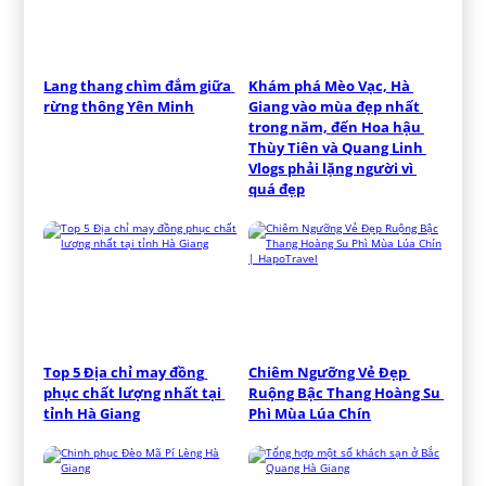
Lang thang chìm đắm giữa 
Khám phá Mèo Vạc, Hà 
rừng thông Yên Minh
Giang vào mùa đẹp nhất 
trong năm, đến Hoa hậu 
Thùy Tiên và Quang Linh 
Vlogs phải lặng người vì 
quá đẹp
Top 5 Địa chỉ may đồng 
Chiêm Ngưỡng Vẻ Đẹp 
phục chất lượng nhất tại 
Ruộng Bậc Thang Hoàng Su 
tỉnh Hà Giang
Phì Mùa Lúa Chín