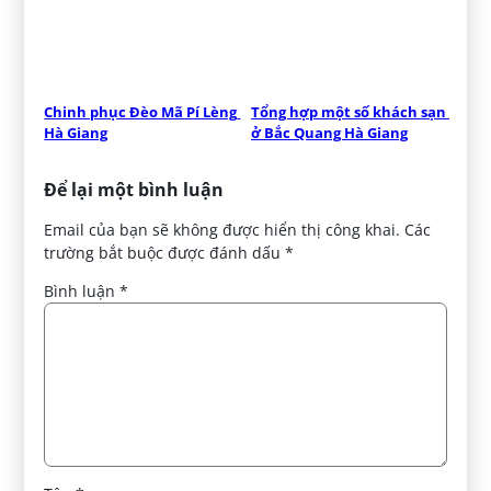
Chinh phục Đèo Mã Pí Lèng 
Tổng hợp một số khách sạn 
Hà Giang
ở Bắc Quang Hà Giang
Để lại một bình luận
Email của bạn sẽ không được hiển thị công khai.
Các
trường bắt buộc được đánh dấu
*
Bình luận
*