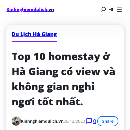
Kinhnghiemdulich
.vn
Du Lịch Hà Giang
Top 10 homestay ở 
Hà Giang có view và 
không gian nghỉ 
ngơi tốt nhất.
0
Kinhnghiemdulich.vn
26/12/2023
Share