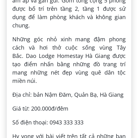
ấm áp và gần gũi. Gồm tổng cộng 5 phòng
được bố trí trên tầng 2, tầng 1 được sử
dụng để làm phòng khách và không gian
chung.
Những góc nhỏ xinh mang đậm phong
cách và hơi thở cuộc sống vùng Tây
Bắc. Dao Lodge Homestay Hà Giang được
tạo điểm nhấn bằng những đồ trang trí
mang những nét đẹp vùng quê dân tộc
miền núi.
Địa chỉ: bản Nậm Đăm, Quản Bạ, Hà Giang
Giá từ: 200.000đ/đêm
Số điện thoại: 0943 333 333
Hy vọng với bài viết trên tất cả những bạn