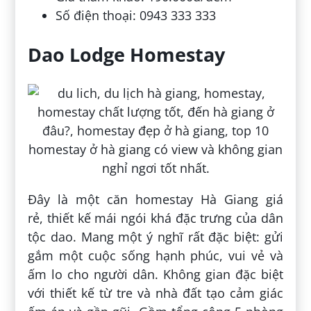
Số điện thoại: 0943 333 333
Dao Lodge Homestay
Đây là một căn homestay Hà Giang giá
rẻ, thiết kế mái ngói khá đặc trưng của dân
tộc dao. Mang một ý nghĩ rất đặc biệt: gửi
gắm một cuộc sống hạnh phúc, vui vẻ và
ấm lo cho người dân. Không gian đặc biệt
với thiết kế từ tre và nhà đất tạo cảm giác