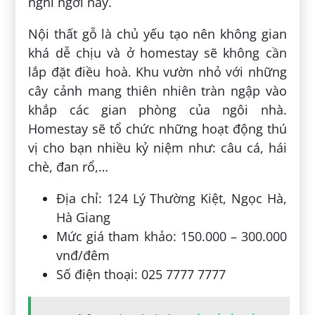
nghỉ ngơi này.
Nội thất gỗ là chủ yếu tạo nên không gian
khá dễ chịu và ở homestay sẽ không cần
lắp đặt điều hoà. Khu vườn nhỏ với những
cây cảnh mang thiên nhiên tràn ngập vào
khắp các gian phòng của ngôi nhà.
Homestay sẽ tổ chức những hoạt động thú
vị cho bạn nhiều kỷ niệm như: câu cá, hái
chè, đan rổ,…
Địa chỉ: 124 Lý Thường Kiệt, Ngọc Hà,
Hà Giang
Mức giá tham khảo: 150.000 – 300.000
vnđ/đêm
Số điện thoại: 025 7777 7777