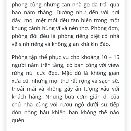
phong cùng những căn nhà gỗ đã trải qua
bao năm tháng. Dường như đến với nơi
đây, mọi mệt mỏi đều tan biến trong một
khung cảnh hùng vĩ và nên thơ. Phòng đơn,
phòng đôi đều là phòng riêng biệt có nhà
vệ sinh riêng và không gian khá kín đáo.
Phòng tập thể phục vụ cho khoảng 10 – 15
người nằm trên tầng, có ban công với view
rừng núi cực đẹp. Mặc dù là không gian
xưa cũ, nhưng mọi thứ rất rộng và sạch sẽ,
thoải mái và không gây ấn tượng xấu với
khách hàng. Những bữa cơm giản dị của
chủ nhà cùng với rượu ngô dưới sự tiếp
đón nồng hậu khiến bạn không thể nào
quên.