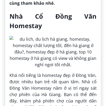
cùng tham khảo nhé.
Nhà Cổ Đồng Văn
Homestay
Khá nổi tiếng là homestay đẹp ở Đồng Văn,
được nhiều bạn trẻ rất quan tâm. Nhà cổ
Đồng Văn Homestay nằm ở vị trí ngay sát
chợ phiên của Hà Giang. Bạn có thể đến
đây, khám phá phiên chợ của người dân