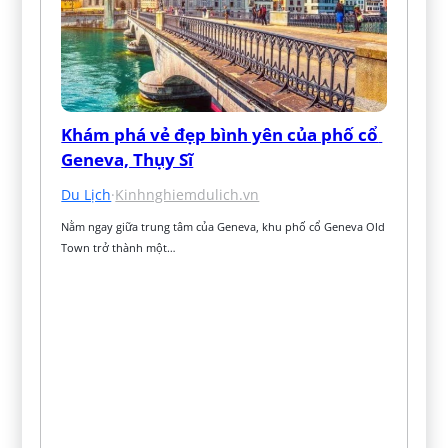
Khám phá vẻ đẹp bình yên của phố cổ 
Geneva, Thụy Sĩ
Du Lịch
·
Kinhnghiemdulich.vn
Nằm ngay giữa trung tâm của Geneva, khu phố cổ Geneva Old 
Town trở thành một…