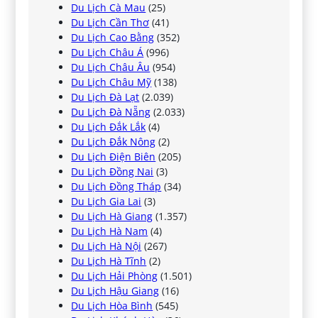
Du Lịch Cà Mau
(25)
Du Lịch Cần Thơ
(41)
Du Lịch Cao Bằng
(352)
Du Lịch Châu Á
(996)
Du Lịch Châu Âu
(954)
Du Lịch Châu Mỹ
(138)
Du Lịch Đà Lạt
(2.039)
Du Lịch Đà Nẵng
(2.033)
Du Lịch Đắk Lắk
(4)
Du Lịch Đắk Nông
(2)
Du Lịch Điện Biên
(205)
Du Lịch Đồng Nai
(3)
Du Lịch Đồng Tháp
(34)
Du Lịch Gia Lai
(3)
Du Lịch Hà Giang
(1.357)
Du Lịch Hà Nam
(4)
Du Lịch Hà Nội
(267)
Du Lịch Hà Tĩnh
(2)
Du Lịch Hải Phòng
(1.501)
Du Lịch Hậu Giang
(16)
Du Lịch Hòa Bình
(545)