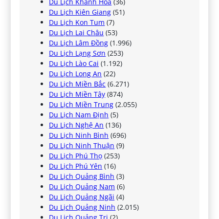
Du Lịch Khánh Hòa
(36)
Du Lịch Kiên Giang
(51)
Du Lịch Kon Tum
(7)
Du Lịch Lai Châu
(53)
Du Lịch Lâm Đồng
(1.996)
Du Lịch Lạng Sơn
(253)
Du Lịch Lào Cai
(1.192)
Du Lịch Long An
(22)
Du Lịch Miền Bắc
(6.271)
Du Lịch Miền Tây
(874)
Du Lịch Miền Trung
(2.055)
Du Lịch Nam Định
(5)
Du Lịch Nghệ An
(136)
Du Lịch Ninh Bình
(696)
Du Lịch Ninh Thuận
(9)
Du Lịch Phú Thọ
(253)
Du Lịch Phú Yên
(16)
Du Lịch Quảng Bình
(3)
Du Lịch Quảng Nam
(6)
Du Lịch Quảng Ngãi
(4)
Du Lịch Quảng Ninh
(2.015)
Du Lịch Quảng Trị
(2)