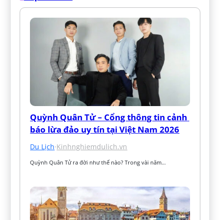
Quỳnh Quân Tử – Cổng thông tin cảnh 
báo lừa đảo uy tín tại Việt Nam 2026
Du Lịch
·
Kinhnghiemdulich.vn
Quỳnh Quân Tử ra đời như thế nào? Trong vài năm…