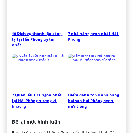
10 Dịch vụ thành lập công 
7 nhà hàng ngon nhất Hải 
ty tại Hải Phòng uy tín 
Phòng
nhất
7 Quán lẩu sữa ngon nhất 
Điểm danh top 8 nhà hàng 
tại Hải Phòng hương vị 
hải sản Hải Phòng ngon 
khác lạ
nức tiếng
Để lại một bình luận
Email của bạn sẽ không được hiển thị công khai.
Các