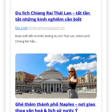
Du lịch Chiang Rai Thái Lan – tất tần 
tật những kinh nghiệm cần biết
Du Lịch
·
Kinhnghiemdulich.vn
Được biết đến là thiên đường du lịch Thái Lan, thành phố 
Chiang Rai hấp…
Ghé thăm thành phố Naples – nơi giao 
thoa văn hoá & lịch sử nước Ý