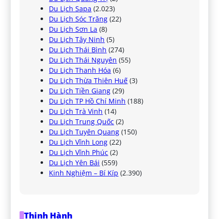
Du Lịch Sapa
(2.023)
Du Lịch Sóc Trăng
(22)
Du Lịch Sơn La
(8)
Du Lịch Tây Ninh
(5)
Du Lịch Thái Bình
(274)
Du Lịch Thái Nguyên
(55)
Du Lịch Thanh Hóa
(6)
Du Lịch Thừa Thiên Huế
(3)
Du Lịch Tiền Giang
(29)
Du Lịch TP Hồ Chí Minh
(188)
Du Lịch Trà Vinh
(14)
Du Lịch Trung Quốc
(2)
Du Lịch Tuyên Quang
(150)
Du Lịch Vĩnh Long
(22)
Du Lịch Vĩnh Phúc
(2)
Du Lịch Yên Bái
(559)
Kinh Nghiệm – Bí Kíp
(2.390)
Thịnh Hành