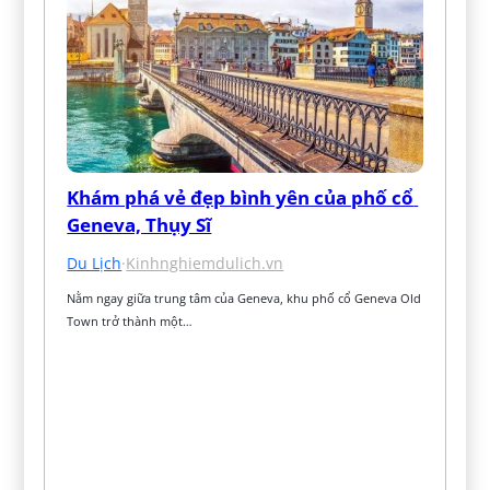
Khám phá vẻ đẹp bình yên của phố cổ 
Geneva, Thụy Sĩ
Du Lịch
·
Kinhnghiemdulich.vn
Nằm ngay giữa trung tâm của Geneva, khu phố cổ Geneva Old 
Town trở thành một…