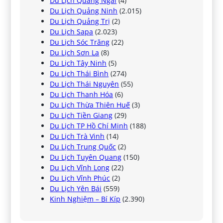
Du Lịch Quảng Ngãi
(4)
Du Lịch Quảng Ninh
(2.015)
Du Lịch Quảng Trị
(2)
Du Lịch Sapa
(2.023)
Du Lịch Sóc Trăng
(22)
Du Lịch Sơn La
(8)
Du Lịch Tây Ninh
(5)
Du Lịch Thái Bình
(274)
Du Lịch Thái Nguyên
(55)
Du Lịch Thanh Hóa
(6)
Du Lịch Thừa Thiên Huế
(3)
Du Lịch Tiền Giang
(29)
Du Lịch TP Hồ Chí Minh
(188)
Du Lịch Trà Vinh
(14)
Du Lịch Trung Quốc
(2)
Du Lịch Tuyên Quang
(150)
Du Lịch Vĩnh Long
(22)
Du Lịch Vĩnh Phúc
(2)
Du Lịch Yên Bái
(559)
Kinh Nghiệm – Bí Kíp
(2.390)