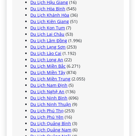
Du Lịch Hậu Giang
(16)
Du Lịch Hòa Bình
(545)
Du Lịch Khánh Hòa
(36)
Du Lịch Kiên Giang
(51)
Du Lịch Kon Tum
(7)
Du Lịch Lai Châu
(53)
Du Lịch Lâm Đồng
(1.996)
Du Lịch Lạng Sơn
(253)
Du Lịch Lào Cai
(1.192)
Du Lịch Long An
(22)
Du Lịch Miền Bắc
(6.271)
Du Lịch Miền Tây
(874)
Du Lịch Miền Trung
(2.055)
Du Lịch Nam Định
(5)
Du Lịch Nghệ An
(136)
Du Lịch Ninh Bình
(696)
Du Lịch Ninh Thuận
(9)
Du Lịch Phú Thọ
(253)
Du Lịch Phú Yên
(16)
Du Lịch Quảng Bình
(3)
Du Lịch Quảng Nam
(6)