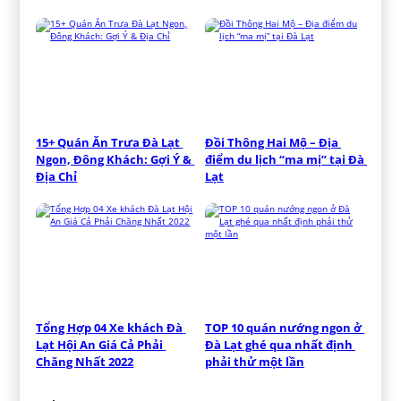
15+ Quán Ăn Trưa Đà Lạt 
Đồi Thông Hai Mộ – Địa 
Ngon, Đông Khách: Gợi Ý & 
điểm du lịch “ma mị” tại Đà 
Địa Chỉ
Lạt
Tổng Hợp 04 Xe khách Đà 
TOP 10 quán nướng ngon ở 
Lạt Hội An Giá Cả Phải 
Đà Lạt ghé qua nhất định 
Chăng Nhất 2022
phải thử một lần