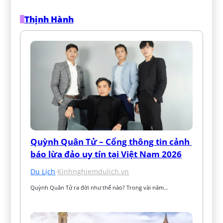
Thịnh Hành
Quỳnh Quân Tử – Cổng thông tin cảnh 
báo lừa đảo uy tín tại Việt Nam 2026
Du Lịch
·
Kinhnghiemdulich.vn
Quỳnh Quân Tử ra đời như thế nào? Trong vài năm…