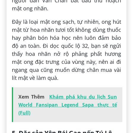
người dân Văn Chấn bắt đầu thu hoạch
mật ong nhãn.
Đây là loại mật ong sạch, tự nhiên, ong hút
mật từ hoa nhãn tươi tốt không dùng thuốc
hay phân bón hóa học nên luôn đảm bảo
độ an toàn. Đi dọc quốc lộ 32, bạn sẽ ngửi
thấy hoa nhãn nở rộ phảng phất hương
mật ong đặc trưng của vùng này, nên ai đi
ngang qua cũng muốn dừng chân mua vài
lít mật về làm quà.
Xem Thêm
Khám phá khu du lịch Sun
World Fansipan Legend Sapa thực tế
(Full)
5. Đặc sản Yên Bái Gạo nếp Tú Lệ