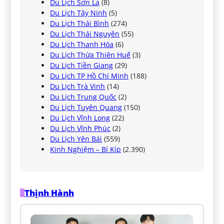
Du Lịch Sơn La
(8)
Du Lịch Tây Ninh
(5)
Du Lịch Thái Bình
(274)
Du Lịch Thái Nguyên
(55)
Du Lịch Thanh Hóa
(6)
Du Lịch Thừa Thiên Huế
(3)
Du Lịch Tiền Giang
(29)
Du Lịch TP Hồ Chí Minh
(188)
Du Lịch Trà Vinh
(14)
Du Lịch Trung Quốc
(2)
Du Lịch Tuyên Quang
(150)
Du Lịch Vĩnh Long
(22)
Du Lịch Vĩnh Phúc
(2)
Du Lịch Yên Bái
(559)
Kinh Nghiệm – Bí Kíp
(2.390)
Thịnh Hành