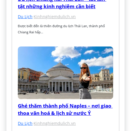
tật những kinh nghiệm cần biết
Du Lịch
·
Kinhnghiemdulich.vn
Được biết đến là thiên đường du lịch Thái Lan, thành phố 
Chiang Rai hấp…
Ghé thăm thành phố Naples – nơi giao 
thoa văn hoá & lịch sử nước Ý
Du Lịch
·
Kinhnghiemdulich.vn