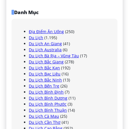
Danh Mục
Địa Điểm Ăn Uống
(250)
Du Lịch
(1.195)
Du Lịch An Giang
(41)
Du Lịch Australia
(6)
Du Lịch Bà Rịa – Vũng Tàu
(17)
Du Lịch Bắc Giang
(278)
Du Lịch Bắc Kạn
(192)
Du Lịch Bạc Liêu
(16)
Du Lịch Bắc Ninh
(13)
Du Lịch Bến Tre
(26)
Du Lịch Bình Định
(7)
Du Lịch Bình Dương
(11)
Du Lịch Bình Phước
(3)
Du Lịch Bình Thuận
(14)
Du Lịch Cà Mau
(25)
Du Lịch Cần Thơ
(41)
Du Lịch Cao Bằng
(352)