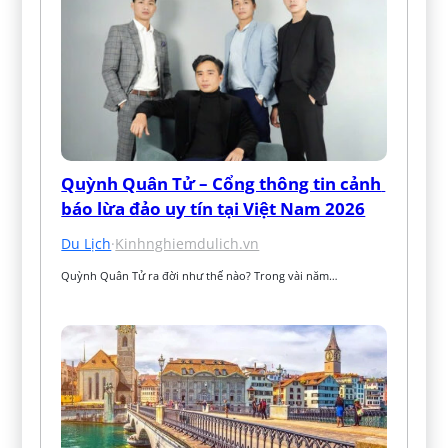
Quỳnh Quân Tử – Cổng thông tin cảnh 
báo lừa đảo uy tín tại Việt Nam 2026
Du Lịch
·
Kinhnghiemdulich.vn
Quỳnh Quân Tử ra đời như thế nào? Trong vài năm…