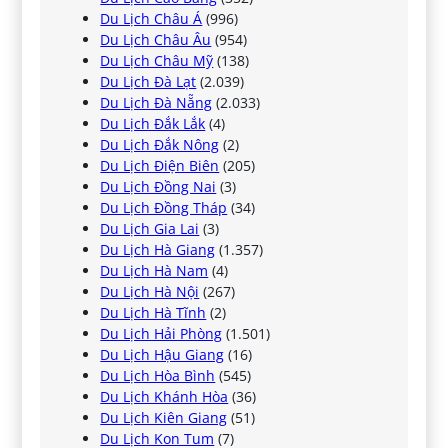
Du Lịch Châu Á
(996)
Du Lịch Châu Âu
(954)
Du Lịch Châu Mỹ
(138)
Du Lịch Đà Lạt
(2.039)
Du Lịch Đà Nẵng
(2.033)
Du Lịch Đắk Lắk
(4)
Du Lịch Đắk Nông
(2)
Du Lịch Điện Biên
(205)
Du Lịch Đồng Nai
(3)
Du Lịch Đồng Tháp
(34)
Du Lịch Gia Lai
(3)
Du Lịch Hà Giang
(1.357)
Du Lịch Hà Nam
(4)
Du Lịch Hà Nội
(267)
Du Lịch Hà Tĩnh
(2)
Du Lịch Hải Phòng
(1.501)
Du Lịch Hậu Giang
(16)
Du Lịch Hòa Bình
(545)
Du Lịch Khánh Hòa
(36)
Du Lịch Kiên Giang
(51)
Du Lịch Kon Tum
(7)