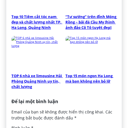
Top 10 Tiệm cắt tóc nam 
“Tự sướng” trên đỉnh Móng 
đẹp và chất lượng nhất TP. 
Rồng – bãi đá Cầu Mỵ [hình 
Hạ Long, Quảng Ninh
ảnh đảo Cô Tô tuyệt đẹp]
TOP 6 nhà xe limousine Hải 
Top 15 món ngon Hạ Long 
Phòng Quảng Ninh uy tín, 
mà bạn không nên bỏ lỡ
chất lượng
Để lại một bình luận
Email của bạn sẽ không được hiển thị công khai.
Các
trường bắt buộc được đánh dấu
*
Bình luận
*