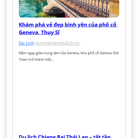
Khám phá vẻ đẹp bình yên của phố cổ 
Geneva, Thụy Sĩ
Du Lịch
·
Kinhnghiemdulich.vn
Nằm ngay giữa trung tâm của Geneva, khu phố cổ Geneva Old 
Town trở thành một…
Du lịch Chiang Rai Thái Lan – tất tần 