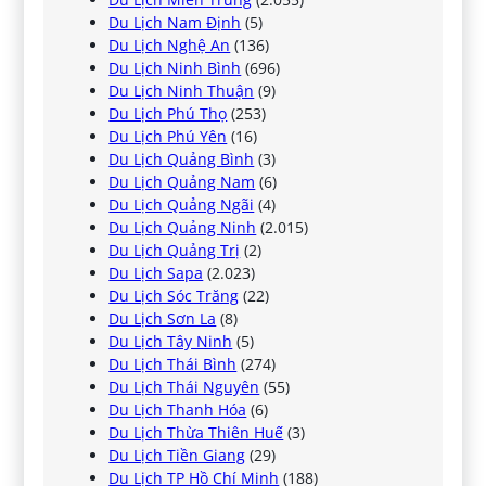
Du Lịch Nam Định
(5)
Du Lịch Nghệ An
(136)
Du Lịch Ninh Bình
(696)
Du Lịch Ninh Thuận
(9)
Du Lịch Phú Thọ
(253)
Du Lịch Phú Yên
(16)
Du Lịch Quảng Bình
(3)
Du Lịch Quảng Nam
(6)
Du Lịch Quảng Ngãi
(4)
Du Lịch Quảng Ninh
(2.015)
Du Lịch Quảng Trị
(2)
Du Lịch Sapa
(2.023)
Du Lịch Sóc Trăng
(22)
Du Lịch Sơn La
(8)
Du Lịch Tây Ninh
(5)
Du Lịch Thái Bình
(274)
Du Lịch Thái Nguyên
(55)
Du Lịch Thanh Hóa
(6)
Du Lịch Thừa Thiên Huế
(3)
Du Lịch Tiền Giang
(29)
Du Lịch TP Hồ Chí Minh
(188)