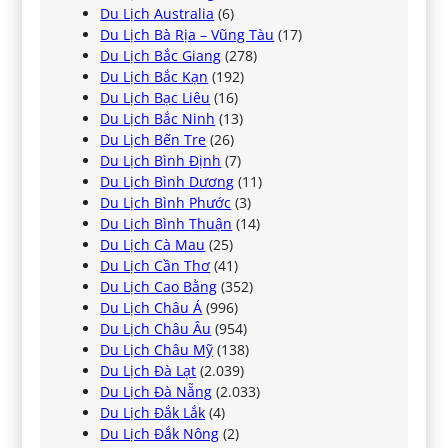
Du Lịch Australia
(6)
Du Lịch Bà Rịa – Vũng Tàu
(17)
Du Lịch Bắc Giang
(278)
Du Lịch Bắc Kạn
(192)
Du Lịch Bạc Liêu
(16)
Du Lịch Bắc Ninh
(13)
Du Lịch Bến Tre
(26)
Du Lịch Bình Định
(7)
Du Lịch Bình Dương
(11)
Du Lịch Bình Phước
(3)
Du Lịch Bình Thuận
(14)
Du Lịch Cà Mau
(25)
Du Lịch Cần Thơ
(41)
Du Lịch Cao Bằng
(352)
Du Lịch Châu Á
(996)
Du Lịch Châu Âu
(954)
Du Lịch Châu Mỹ
(138)
Du Lịch Đà Lạt
(2.039)
Du Lịch Đà Nẵng
(2.033)
Du Lịch Đắk Lắk
(4)
Du Lịch Đắk Nông
(2)