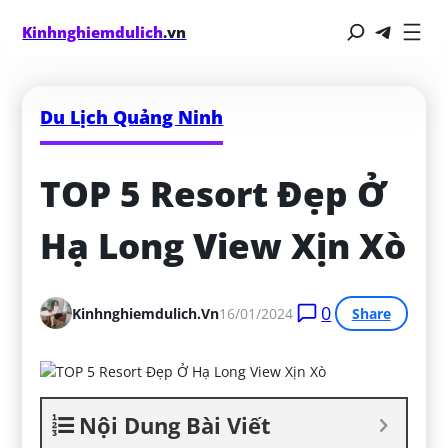
Kinhnghiemdulich
.vn
Du Lịch Quảng Ninh
TOP 5 Resort Đẹp Ở 
Hạ Long View Xịn Xò
0
Kinhnghiemdulich.vn
16/01/2024
Share
Nội Dung Bài Viết