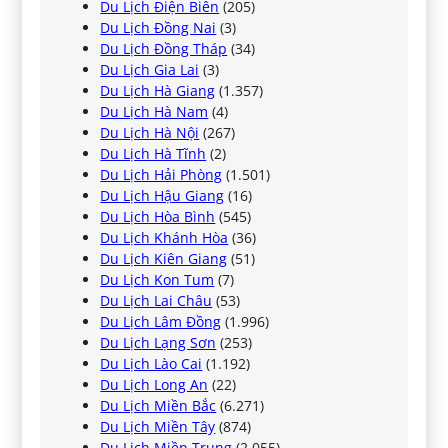
Du Lịch Điện Biên
(205)
Du Lịch Đồng Nai
(3)
Du Lịch Đồng Tháp
(34)
Du Lịch Gia Lai
(3)
Du Lịch Hà Giang
(1.357)
Du Lịch Hà Nam
(4)
Du Lịch Hà Nội
(267)
Du Lịch Hà Tĩnh
(2)
Du Lịch Hải Phòng
(1.501)
Du Lịch Hậu Giang
(16)
Du Lịch Hòa Bình
(545)
Du Lịch Khánh Hòa
(36)
Du Lịch Kiên Giang
(51)
Du Lịch Kon Tum
(7)
Du Lịch Lai Châu
(53)
Du Lịch Lâm Đồng
(1.996)
Du Lịch Lạng Sơn
(253)
Du Lịch Lào Cai
(1.192)
Du Lịch Long An
(22)
Du Lịch Miền Bắc
(6.271)
Du Lịch Miền Tây
(874)
Du Lịch Miền Trung
(2.055)