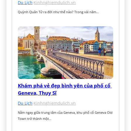
Du Lịch
·
Kinhnghiemdulich.vn
Quỳnh Quân Tử ra đời như thế nào? Trong vài năm…
Khám phá vẻ đẹp bình yên của phố cổ 
Geneva, Thụy Sĩ
Du Lịch
·
Kinhnghiemdulich.vn
Nằm ngay giữa trung tâm của Geneva, khu phố cổ Geneva Old 
Town trở thành một…