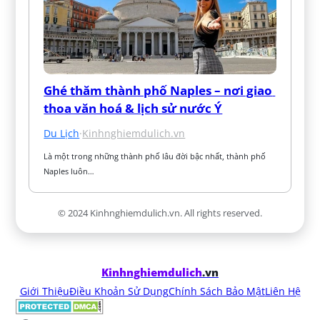
Ghé thăm thành phố Naples – nơi giao 
thoa văn hoá & lịch sử nước Ý
Du Lịch
·
Kinhnghiemdulich.vn
Là một trong những thành phố lâu đời bậc nhất, thành phố 
Naples luôn…
© 2024 Kinhnghiemdulich.vn. All rights reserved.
Kinhnghiemdulich
.vn
Giới Thiệu
Điều Khoản Sử Dụng
Chính Sách Bảo Mật
Liên Hệ