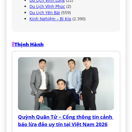
Du Lịch Vĩnh Long
(22)
Du Lịch Vĩnh Phúc
(2)
Du Lịch Yên Bái
(559)
Kinh Nghiệm – Bí Kíp
(2.390)
Thịnh Hành
Quỳnh Quân Tử – Cổng thông tin cảnh 
báo lừa đảo uy tín tại Việt Nam 2026