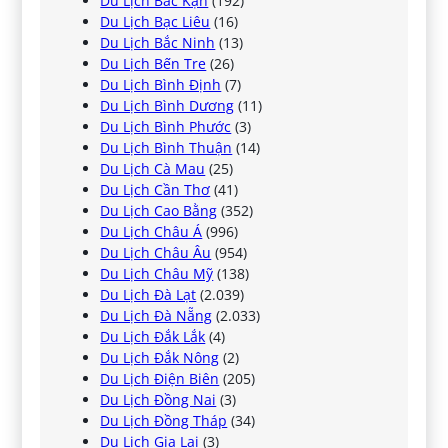
Du Lịch Bắc Kạn
(192)
Du Lịch Bạc Liêu
(16)
Du Lịch Bắc Ninh
(13)
Du Lịch Bến Tre
(26)
Du Lịch Bình Định
(7)
Du Lịch Bình Dương
(11)
Du Lịch Bình Phước
(3)
Du Lịch Bình Thuận
(14)
Du Lịch Cà Mau
(25)
Du Lịch Cần Thơ
(41)
Du Lịch Cao Bằng
(352)
Du Lịch Châu Á
(996)
Du Lịch Châu Âu
(954)
Du Lịch Châu Mỹ
(138)
Du Lịch Đà Lạt
(2.039)
Du Lịch Đà Nẵng
(2.033)
Du Lịch Đắk Lắk
(4)
Du Lịch Đắk Nông
(2)
Du Lịch Điện Biên
(205)
Du Lịch Đồng Nai
(3)
Du Lịch Đồng Tháp
(34)
Du Lịch Gia Lai
(3)