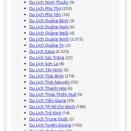
Du Lịch Ninh Thuận
(9)
Du Lịch Phú Thọ
(253)
Du Lịch Phú Yên
(16)
Du Lịch Quảng Bình
(3)
Du Lịch Quảng Nam
(6)
Du Lịch Quảng Ngãi
(4)
Du Lịch Quảng Ninh
(2.015)
Du Lịch Quảng Trị
(2)
Du Lịch Sapa
(2.023)
Du Lịch Sóc Trăng
(22)
Du Lịch Sơn La
(8)
Du Lịch Tây Ninh
(5)
Du Lịch Thái Bình
(274)
Du Lịch Thái Nguyên
(55)
Du Lịch Thanh Hóa
(6)
Du Lịch Thừa Thiên Huế
(3)
Du Lịch Tiền Giang
(29)
Du Lịch TP Hồ Chí Minh
(188)
Du Lịch Trà Vinh
(14)
Du Lịch Trung Quốc
(2)
Du Lịch Tuyên Quang
(150)