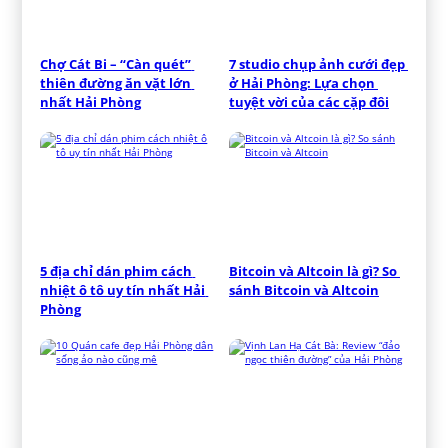
Chợ Cát Bi – “Càn quét” 
7 studio chụp ảnh cưới đẹp 
thiên đường ăn vặt lớn 
ở Hải Phòng: Lựa chọn 
nhất Hải Phòng
tuyệt vời của các cặp đôi
5 địa chỉ dán phim cách 
Bitcoin và Altcoin là gì? So 
nhiệt ô tô uy tín nhất Hải 
sánh Bitcoin và Altcoin
Phòng