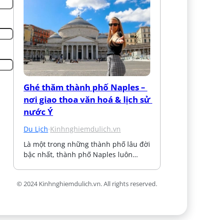
Ghé thăm thành phố Naples – 
nơi giao thoa văn hoá & lịch sử 
nước Ý
Du Lịch
·
Kinhnghiemdulich.vn
Là một trong những thành phố lâu đời 
bậc nhất, thành phố Naples luôn…
© 2024 Kinhnghiemdulich.vn. All rights reserved.