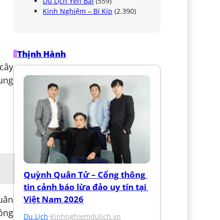
Du Lịch Yên Bái
(559)
Kinh Nghiệm – Bí Kíp
(2.390)
Thịnh Hành
 cây
ung
Quỳnh Quân Tử – Cổng thông 
tin cảnh báo lừa đảo uy tín tại 
Việt Nam 2026
Xuân
ông
Du Lịch
·
Kinhnghiemdulich.vn