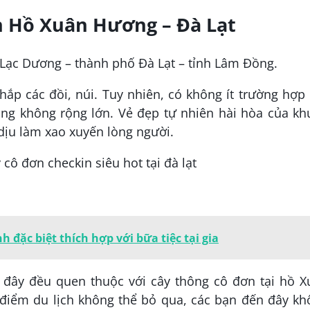
ơn Hồ Xuân Hương – Đà Lạt
n Lạc Dương – thành phố Đà Lạt – tỉnh Lâm Đồng.
hắp các đồi, núi. Tuy nhiên, có không ít trường hợp
ảng không rộng lớn. Vẻ đẹp tự nhiên hài hòa của kh
ịu làm xao xuyến lòng người.
 đặc biệt thích hợp với bữa tiệc tại gia
n đây đều quen thuộc với cây thông cô đơn tại hồ 
 điểm du lịch không thể bỏ qua, các bạn đến đây kh