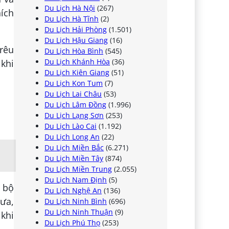
Du Lịch Hà Nội
(267)
hích
Du Lịch Hà Tĩnh
(2)
Du Lịch Hải Phòng
(1.501)
Du Lịch Hậu Giang
(16)
trêu
Du Lịch Hòa Bình
(545)
Du Lịch Khánh Hòa
(36)
 khi
Du Lịch Kiên Giang
(51)
Du Lịch Kon Tum
(7)
Du Lịch Lai Châu
(53)
Du Lịch Lâm Đồng
(1.996)
Du Lịch Lạng Sơn
(253)
Du Lịch Lào Cai
(1.192)
Du Lịch Long An
(22)
Du Lịch Miền Bắc
(6.271)
Du Lịch Miền Tây
(874)
Du Lịch Miền Trung
(2.055)
Du Lịch Nam Định
(5)
i bộ
Du Lịch Nghệ An
(136)
ưa,
Du Lịch Ninh Bình
(696)
Du Lịch Ninh Thuận
(9)
 khi
Du Lịch Phú Thọ
(253)