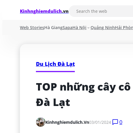
Kinhnghiemdulich
.vn
Web Stories
Hà Giang
Sapa
Hà Nội
Quảng Ninh
Hải Phò
Du Lịch Đà Lạt
TOP những cây cô 
Đà Lạt
0
Kinhnghiemdulich.vn
03/01/2024