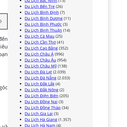
Du Lịch Bắc Ninh
(13)
Du Lịch Bến Tre
(26)
Du Lịch Bình Định
(7)
Du Lịch Bình Dương
(11)
Du Lịch Bình Phước
(3)
Du Lịch Bình Thuận
(14)
Du Lịch Cà Mau
(25)
đến
Du Lịch Cần Thơ
(41)
siêu
Du Lịch Cao Bằng
(352)
 bạn
Du Lịch Châu Á
(996)
Du Lịch Châu Âu
(954)
Du Lịch Châu Mỹ
(138)
Du Lịch Đà Lạt
(2.039)
Du Lịch Đà Nẵng
(2.033)
Du Lịch Đắk Lắk
(4)
 góc
Du Lịch Đắk Nông
(2)
Du Lịch Điện Biên
(205)
Du Lịch Đồng Nai
(3)
Du Lịch Đồng Tháp
(34)
Du Lịch Gia Lai
(3)
Du Lịch Hà Giang
(1.357)
Du Lịch Hà Nam
(4)
h và