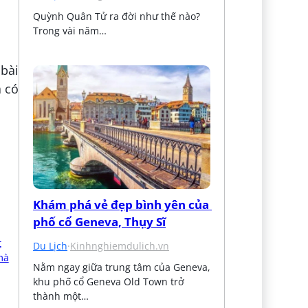
Quỳnh Quân Tử ra đời như thế nào? 
Trong vài năm…
bài
à có
Khám phá vẻ đẹp bình yên của 
phố cổ Geneva, Thụy Sĩ
Du Lịch
·
Kinhnghiemdulich.vn
Nằm ngay giữa trung tâm của Geneva, 
khu phố cổ Geneva Old Town trở 
thành một…