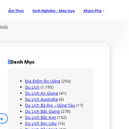
Ẩm Thực
Kinh Nghiệm – Mẹo Hay
Khám Phá
Quốc
Danh Mục
Địa Điểm Ăn Uống
(250)
Du Lịch
(1.195)
Du Lịch An Giang
(41)
Du Lịch Australia
(6)
Du Lịch Bà Rịa – Vũng Tàu
(17)
Du Lịch Bắc Giang
(278)
Du Lịch Bắc Kạn
(192)
re
Du Lịch Bạc Liêu
(16)