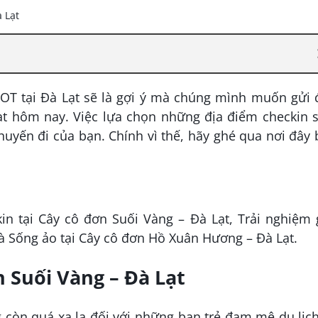
OT tại Đà Lạt sẽ là gợi ý mà chúng mình muốn gửi 
Lạt hôm nay. Việc lựa chọn những địa điểm checkin 
uyến đi của bạn. Chính vì thế, hãy ghé qua nơi đây
in tại Cây cô đơn Suối Vàng – Đà Lạt, Trải nghiệm
à Sống ảo tại Cây cô đơn Hồ Xuân Hương – Đà Lạt.
n Suối Vàng – Đà Lạt
còn quá xa lạ đối với những bạn trẻ đam mê du lịc