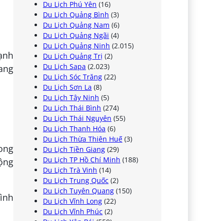
Du Lịch Phú Yên
(16)
Du Lịch Quảng Bình
(3)
Du Lịch Quảng Nam
(6)
Du Lịch Quảng Ngãi
(4)
Du Lịch Quảng Ninh
(2.015)
ạnh
Du Lịch Quảng Trị
(2)
Du Lịch Sapa
(2.023)
ang
Du Lịch Sóc Trăng
(22)
Du Lịch Sơn La
(8)
Du Lịch Tây Ninh
(5)
Du Lịch Thái Bình
(274)
Du Lịch Thái Nguyên
(55)
Du Lịch Thanh Hóa
(6)
Du Lịch Thừa Thiên Huế
(3)
cong
Du Lịch Tiền Giang
(29)
Du Lịch TP Hồ Chí Minh
(188)
rộng
Du Lịch Trà Vinh
(14)
Du Lịch Trung Quốc
(2)
Du Lịch Tuyên Quang
(150)
hình
Du Lịch Vĩnh Long
(22)
Du Lịch Vĩnh Phúc
(2)