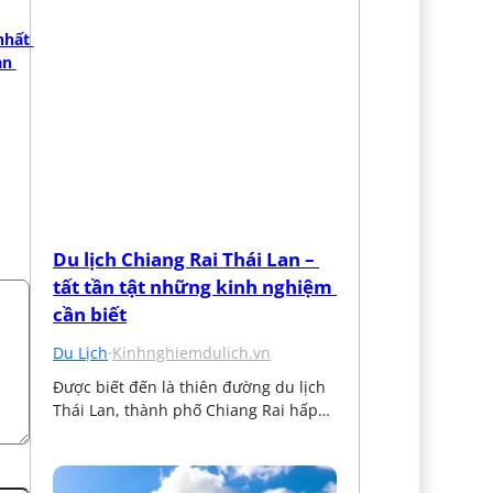
nhất 
n 
Du lịch Chiang Rai Thái Lan – 
tất tần tật những kinh nghiệm 
cần biết
Du Lịch
·
Kinhnghiemdulich.vn
Được biết đến là thiên đường du lịch 
Thái Lan, thành phố Chiang Rai hấp…