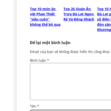
Top 10 món ăn 
Top 26 Quán Ăn 
Top 10 H
vặt Phan Thiết 
Trưa Đà Lạt Ngon 
Đà Lạt gi
“siêu cuốn” 
Rẻ Và Đông Khách
số điện 
không thể bỏ qua
đón sân 
Khương
Để lại một bình luận
Email của bạn sẽ không được hiển thị công khai.
Bình luận
*
Tên
*