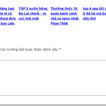
ãng taxi 
TOP 5 vườn hồng 
Thưởng thức 10 
top 6 spa tốt 
á rẻ có 
Đà Lạt check – in 
quán bánh canh 
ở đà lạt mà bạ
thoại đưa 
cực hút mắt
chả cá ngon nhất 
nên thử
bay Liên 
Phan Thiết
Các trường bắt buộc được đánh dấu
*