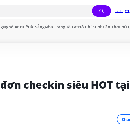
Du Lịch 
ng
Nghệ An
Huế
Đà Nẵng
Nha Trang
Đà Lạt
Hồ Chí Minh
Cần Thơ
Phú 
đơn checkin siêu HOT tại 
Sha