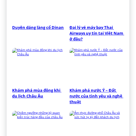
Duyên dáng làng cổ Dinan
Đại lý vé máy bay Thai 
Airways uy tín tại Việt Nam 
ở đâu?
Khám phá mùa đông khi 
Khám phá nước Ý – Đất 
du lịch Châu Âu
nước của tình yêu và nghệ 
thuật