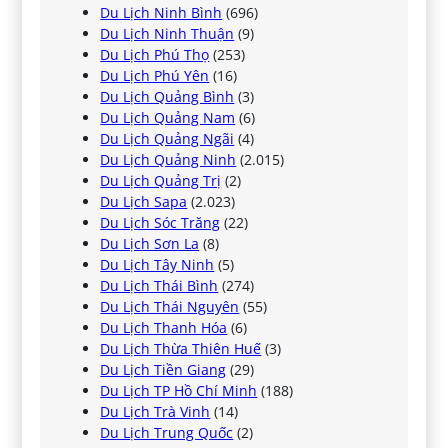
Du Lịch Ninh Bình
(696)
Du Lịch Ninh Thuận
(9)
Du Lịch Phú Thọ
(253)
Du Lịch Phú Yên
(16)
Du Lịch Quảng Bình
(3)
Du Lịch Quảng Nam
(6)
Du Lịch Quảng Ngãi
(4)
Du Lịch Quảng Ninh
(2.015)
Du Lịch Quảng Trị
(2)
Du Lịch Sapa
(2.023)
Du Lịch Sóc Trăng
(22)
Du Lịch Sơn La
(8)
Du Lịch Tây Ninh
(5)
Du Lịch Thái Bình
(274)
Du Lịch Thái Nguyên
(55)
Du Lịch Thanh Hóa
(6)
Du Lịch Thừa Thiên Huế
(3)
Du Lịch Tiền Giang
(29)
Du Lịch TP Hồ Chí Minh
(188)
Du Lịch Trà Vinh
(14)
Du Lịch Trung Quốc
(2)