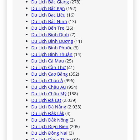
Du Lịch Bắc Giang
(278)
Du Lịch Bắc Kạn
(192)
Du Lịch Bạc Liêu
(16)
Du Lịch Bắc Ninh
(13)
Du Lịch Bến Tre
(26)
Du Lịch Bình Định
(7)
Du Lịch Bình Dương
(11)
Du Lịch Bình Phước
(3)
Du Lịch Bình Thuận
(14)
Du Lịch Cà Mau
(25)
Du Lịch Cần Thơ
(41)
Du Lịch Cao Bằng
(352)
Du Lịch Châu Á
(996)
Du Lịch Châu Âu
(954)
Du Lịch Châu Mỹ
(138)
Du Lịch Đà Lạt
(2.039)
Du Lịch Đà Nẵng
(2.033)
Du Lịch Đắk Lắk
(4)
Du Lịch Đắk Nông
(2)
Du Lịch Điện Biên
(205)
Du Lịch Đồng Nai
(3)
Du Lịch Đồng Tháp
(34)