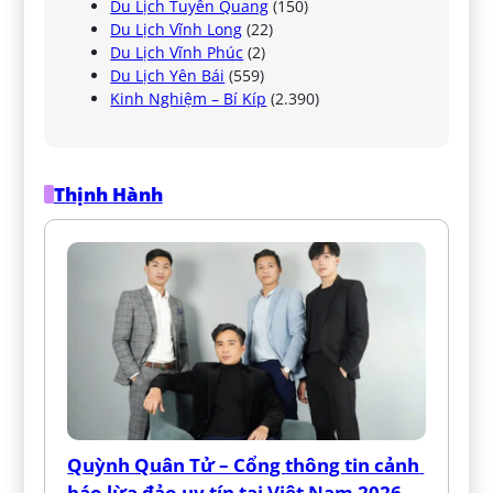
Du Lịch Tuyên Quang
(150)
Du Lịch Vĩnh Long
(22)
Du Lịch Vĩnh Phúc
(2)
Du Lịch Yên Bái
(559)
Kinh Nghiệm – Bí Kíp
(2.390)
Thịnh Hành
Quỳnh Quân Tử – Cổng thông tin cảnh 
báo lừa đảo uy tín tại Việt Nam 2026