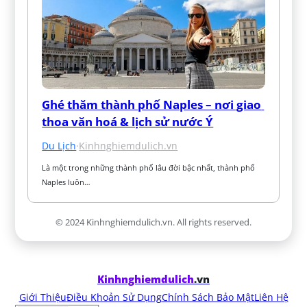
Ghé thăm thành phố Naples – nơi giao 
thoa văn hoá & lịch sử nước Ý
Du Lịch
·
Kinhnghiemdulich.vn
Là một trong những thành phố lâu đời bậc nhất, thành phố 
Naples luôn…
© 2024 Kinhnghiemdulich.vn. All rights reserved.
Kinhnghiemdulich
.vn
Giới Thiệu
Điều Khoản Sử Dụng
Chính Sách Bảo Mật
Liên Hệ