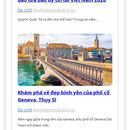
Du Lịch
·
Kinhnghiemdulich.vn
Quỳnh Quân Tử ra đời như thế nào? Trong vài năm…
Khám phá vẻ đẹp bình yên của phố cổ 
Geneva, Thụy Sĩ
Du Lịch
·
Kinhnghiemdulich.vn
Nằm ngay giữa trung tâm của Geneva, khu phố cổ Geneva Old 
Town trở thành một…