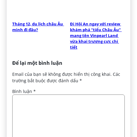
Tháng 12, du lịch châu Âu 
Đi Hội An ngay với review 
mình đi đâu?
khám phá “tiểu Châu Âu” 
mang tên Vinpearl Land 
vừa khai trương cực chi 
tiết
Để lại một bình luận
Email của bạn sẽ không được hiển thị công khai.
Các
trường bắt buộc được đánh dấu
*
Bình luận
*