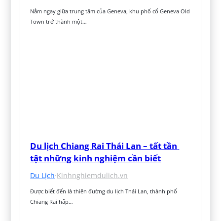
Nằm ngay giữa trung tâm của Geneva, khu phố cổ Geneva Old 
Town trở thành một…
Du lịch Chiang Rai Thái Lan – tất tần 
tật những kinh nghiệm cần biết
Du Lịch
·
Kinhnghiemdulich.vn
Được biết đến là thiên đường du lịch Thái Lan, thành phố 
Chiang Rai hấp…