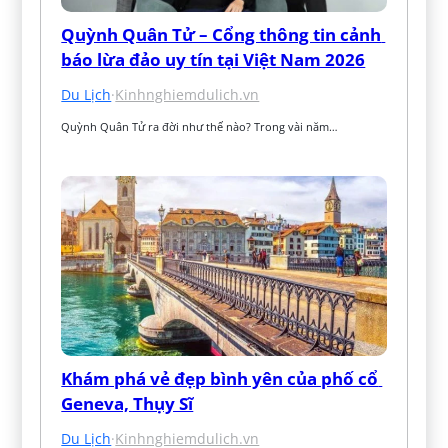
Quỳnh Quân Tử – Cổng thông tin cảnh 
báo lừa đảo uy tín tại Việt Nam 2026
Du Lịch
·
Kinhnghiemdulich.vn
Quỳnh Quân Tử ra đời như thế nào? Trong vài năm…
Khám phá vẻ đẹp bình yên của phố cổ 
Geneva, Thụy Sĩ
Du Lịch
·
Kinhnghiemdulich.vn