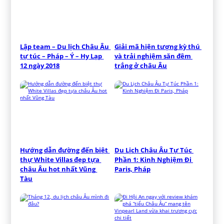
Lập team – Du lịch Châu Âu 
Giải mã hiện tượng kỳ thú 
tự túc – Pháp – Ý – Hy Lạp 
và trải nghiệm săn đêm 
12 ngày 2018
trắng ở châu Âu
Hướng dẫn đường đến biệt 
Du Lịch Châu Âu Tự Túc 
thự White Villas đẹp tựa 
Phần 1: Kinh Nghiệm Đi 
châu Âu hot nhất Vũng 
Paris, Pháp
Tàu