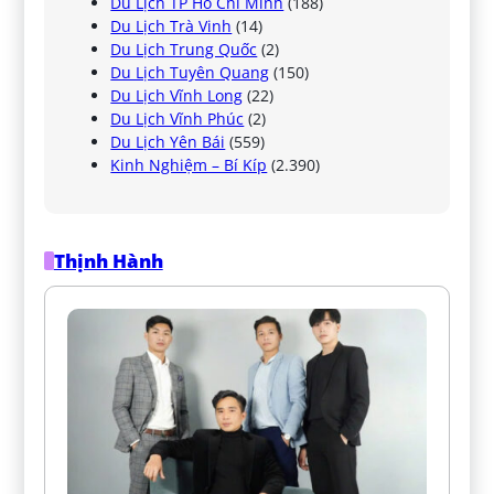
Du Lịch TP Hồ Chí Minh
(188)
Du Lịch Trà Vinh
(14)
Du Lịch Trung Quốc
(2)
Du Lịch Tuyên Quang
(150)
Du Lịch Vĩnh Long
(22)
Du Lịch Vĩnh Phúc
(2)
Du Lịch Yên Bái
(559)
Kinh Nghiệm – Bí Kíp
(2.390)
Thịnh Hành