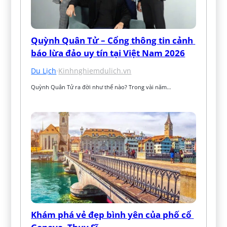
Quỳnh Quân Tử – Cổng thông tin cảnh 
báo lừa đảo uy tín tại Việt Nam 2026
Du Lịch
·
Kinhnghiemdulich.vn
Quỳnh Quân Tử ra đời như thế nào? Trong vài năm…
Khám phá vẻ đẹp bình yên của phố cổ 