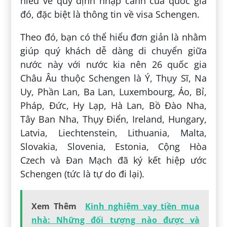
hiểu về quy định nhập cảnh của quốc gia
đó, đặc biệt là thông tin về visa Schengen.
Theo đó, bạn có thể hiểu đơn giản là nhằm
giúp quý khách dễ dàng di chuyển giữa
nước này với nước kia nên 26 quốc gia
Châu Âu thuộc Schengen là Ý, Thụy Sĩ, Na
Uy, Phần Lan, Ba Lan, Luxembourg, Áo, Bỉ,
Pháp, Đức, Hy Lạp, Hà Lan, Bồ Đào Nha,
Tây Ban Nha, Thụy Điển, Ireland, Hungary,
Latvia, Liechtenstein, Lithuania, Malta,
Slovakia, Slovenia, Estonia, Cộng Hòa
Czech và Đan Mạch đã ký kết hiệp ước
Schengen (tức là tự do đi lại).
Xem Thêm
Kinh nghiệm vay tiền mua
nhà: Những đối tượng nào được và