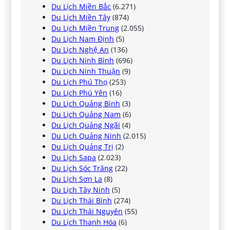
Du Lịch Miền Bắc
(6.271)
Du Lịch Miền Tây
(874)
Du Lịch Miền Trung
(2.055)
Du Lịch Nam Định
(5)
Du Lịch Nghệ An
(136)
Du Lịch Ninh Bình
(696)
Du Lịch Ninh Thuận
(9)
Du Lịch Phú Thọ
(253)
Du Lịch Phú Yên
(16)
Du Lịch Quảng Bình
(3)
Du Lịch Quảng Nam
(6)
Du Lịch Quảng Ngãi
(4)
Du Lịch Quảng Ninh
(2.015)
Du Lịch Quảng Trị
(2)
Du Lịch Sapa
(2.023)
Du Lịch Sóc Trăng
(22)
Du Lịch Sơn La
(8)
Du Lịch Tây Ninh
(5)
Du Lịch Thái Bình
(274)
Du Lịch Thái Nguyên
(55)
Du Lịch Thanh Hóa
(6)