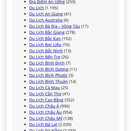
Địa Điểm Ăn Uống
(250)
Du Lịch
(1.195)
Du Lịch An Giang
(41)
Du Lịch Australia
(6)
Du Lịch Bà Rịa – Vũng Tàu
(17)
Du Lịch Bắc Giang
(278)
Du Lịch Bắc Kạn
(192)
Du Lịch Bạc Liêu
(16)
Du Lịch Bắc Ninh
(13)
Du Lịch Bến Tre
(26)
Du Lịch Bình Định
(7)
Du Lịch Bình Dương
(11)
Du Lịch Bình Phước
(3)
Du Lịch Bình Thuận
(14)
Du Lịch Cà Mau
(25)
Du Lịch Cần Thơ
(41)
Du Lịch Cao Bằng
(352)
Du Lịch Châu Á
(996)
Du Lịch Châu Âu
(954)
Du Lịch Châu Mỹ
(138)
Du Lịch Đà Lạt
(2.039)
Du Lịch Đà Nẵng
(2.033)