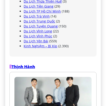
Du Lịch Thừa Thiên Huế
(3)
Du Lịch Tiền Giang
(29)
Du Lịch TP Hồ Chí Minh
(188)
Du Lịch Trà Vinh
(14)
Du Lịch Trung Quốc
(2)
Du Lịch Tuyên Quang
(150)
Du Lịch Vĩnh Long
(22)
Du Lịch Vĩnh Phúc
(2)
Du Lịch Yên Bái
(559)
Kinh Nghiệm – Bí Kíp
(2.390)
Thịnh Hành