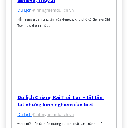
Geneva, Thụy Sĩ
Du Lịch
·
Kinhnghiemdulich.vn
Nằm ngay giữa trung tâm của Geneva, khu phố cổ Geneva Old 
Town trở thành một…
Du lịch Chiang Rai Thái Lan – tất tần 
tật những kinh nghiệm cần biết
Du Lịch
·
Kinhnghiemdulich.vn
Được biết đến là thiên đường du lịch Thái Lan, thành phố 