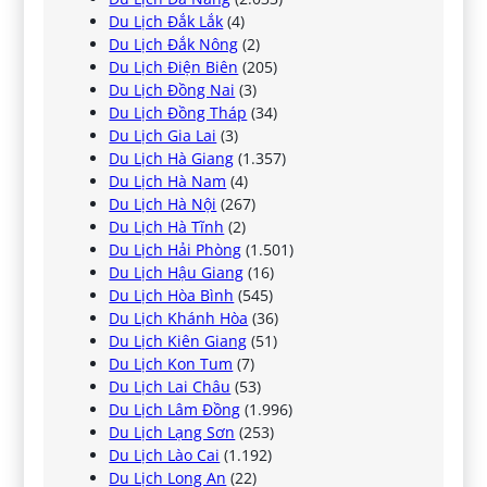
Du Lịch Đắk Lắk
(4)
Du Lịch Đắk Nông
(2)
Du Lịch Điện Biên
(205)
Du Lịch Đồng Nai
(3)
Du Lịch Đồng Tháp
(34)
Du Lịch Gia Lai
(3)
Du Lịch Hà Giang
(1.357)
Du Lịch Hà Nam
(4)
Du Lịch Hà Nội
(267)
Du Lịch Hà Tĩnh
(2)
Du Lịch Hải Phòng
(1.501)
Du Lịch Hậu Giang
(16)
Du Lịch Hòa Bình
(545)
Du Lịch Khánh Hòa
(36)
Du Lịch Kiên Giang
(51)
Du Lịch Kon Tum
(7)
Du Lịch Lai Châu
(53)
Du Lịch Lâm Đồng
(1.996)
Du Lịch Lạng Sơn
(253)
Du Lịch Lào Cai
(1.192)
Du Lịch Long An
(22)