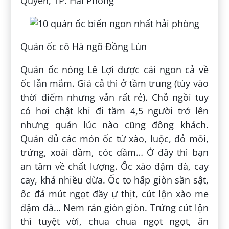
Quyền, TP. Hải Phòng
Quán ốc cô Hà ngõ Đồng Lùn
Quán ốc nóng Lê Lợi được cái ngon cả về
ốc lẫn mắm. Giá cả thì ở tầm trung (tùy vào
thời điểm nhưng vẫn rất rẻ). Chỗ ngồi tuy
có hơi chật khi đi tầm 4,5 người trở lên
nhưng quán lúc nào cũng đông khách.
Quán đủ các món ốc từ xào, luộc, đỏ môi,
trứng, xoài dầm, cóc dầm… Ở đây thì bạn
an tâm về chất lượng. Ốc xào đậm đà, cay
cay, khá nhiều dừa. Ốc to hấp giòn sần sật,
ốc đá mút ngọt đầy ự thịt, cút lộn xào me
đậm đà… Nem rán giòn giòn. Trứng cút lộn
thì tuyệt vời, chua chua ngọt ngọt, ăn