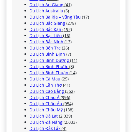
Du Lịch An Giang
(41)
Du Lịch Australia
(6)
Du Lịch Bà Rịa – Vũng Tàu
(17)
Du Lịch Bắc Giang
(278)
Du Lịch Bắc Kạn
(192)
Du Lịch Bạc Liêu
(16)
Du Lịch Bắc Ninh
(13)
Du Lịch Bến Tre
(26)
Du Lịch Bình Định
(7)
Du Lịch Bình Dương
(11)
Du Lịch Bình Phước
(3)
Du Lịch Bình Thuận
(14)
Du Lịch Cà Mau
(25)
Du Lịch Cần Thơ
(41)
Du Lịch Cao Bằng
(352)
Du Lịch Châu Á
(996)
Du Lịch Châu Âu
(954)
Du Lịch Châu Mỹ
(138)
Du Lịch Đà Lạt
(2.039)
Du Lịch Đà Nẵng
(2.033)
Du Lịch Đắk Lắk
(4)