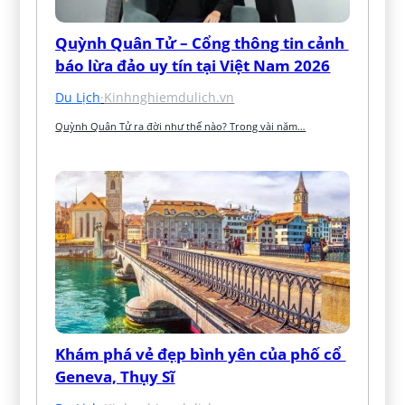
Quỳnh Quân Tử – Cổng thông tin cảnh 
báo lừa đảo uy tín tại Việt Nam 2026
Du Lịch
·
Kinhnghiemdulich.vn
Quỳnh Quân Tử ra đời như thế nào? Trong vài năm…
Khám phá vẻ đẹp bình yên của phố cổ 
Geneva, Thụy Sĩ