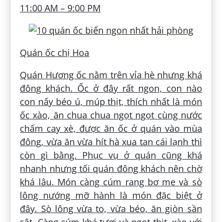
11:00 AM – 9:00 PM
Quán ốc chị Hoa
Quán Hương ốc nằm trên vỉa hè nhưng khá
đông khách. Ốc ở đây rất ngon, con nào
con nấy béo ú, múp thịt, thích nhất là món
ốc xào, ăn chua chua ngọt ngọt cùng nước
chấm cay xè, được ăn ốc ở quán vào mùa
đông, vừa ăn vừa hít hà xua tan cái lạnh thì
còn gì bằng. Phục vụ ở quán cũng khá
nhanh nhưng tối quán đông khách nên chờ
khá lâu. Món càng cúm rang bơ me và sò
lông nướng mỡ hành là món đặc biệt ở
đây. Sò lông vừa to, vừa béo, ăn giòn sần
sật. Càng cúm khá tươi và ngọt thịt, xào với