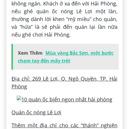
không ngán. Khách ở xa đến với Hải Phòng,
nếu ghé quán ốc nóng Lê Lợi một lần,
thường dành lời khen “mỹ miều” cho quán,
và “hứa” là sẽ phải đến quán lại lần nữa
nếu ghé chơi Hải Phòng.
Xem Thêm
Mùa vàng Bắc Sơn, một bước
chạm tay đến mây trời
Địa chỉ: 269 Lê Lợi, Q. Ngô Quyền, TP. Hải
Phòng
Quán ốc nóng Lê Lợi
Thêm một địa chỉ cho các “thánh” nghiện