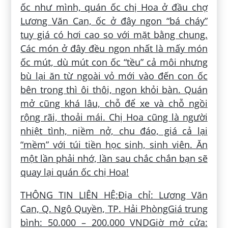
ốc như mình, quán ốc chị Hoa ở đầu chợ
Lương Văn Can, ốc ở đây ngon “bá cháy”
tuy giá có hơi cao so với mặt bằng chung.
Các món ở đây đều ngon nhất là mấy món
ốc mút, dù mút con ốc “tều” cả môi nhưng
bù lại ăn từ ngoài vỏ mới vào đến con ốc
bên trong thì ôi thôi, ngon khỏi bàn. Quán
mở cũng khá lâu, chỗ để xe và chỗ ngồi
rộng rãi, thoải mái. Chị Hoa cũng là người
nhiệt tình, niềm nở, chu đáo, giá cả lại
“mềm” với túi tiền học sinh, sinh viên. Ăn
một lần phải nhớ, lần sau chắc chắn bạn sẽ
quay lại quán ốc chị Hoa!
THÔNG TIN LIÊN HỆ:
Địa chỉ: Lương Văn
Can, Q. Ngô Quyền, TP. Hải PhòngGiá trung
bình: 50.000 – 200.000 VNDGiờ mở cửa: