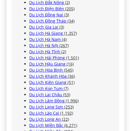
Du Lịch Đắk Nông
(2)
Du Lịch Điện Biên
(205)
Du Lịch Đồng Nai
(3)
Du Lịch Đồng Tháp
(34)
Du Lịch Gia Lai
(3)
Du Lịch Hà Giang
(1.357)
Du Lịch Hà Nam
(4)
Du Lịch Hà Nội
(267)
Du Lịch Hà Tĩnh
(2)
Du Lịch Hải Phòng
(1.501)
Du Lịch Hậu Giang
(16)
Du Lịch Hòa Bình
(545)
Du Lịch Khánh Hòa
(36)
Du Lịch Kiên Giang
(51)
Du Lịch Kon Tum
(7)
Du Lịch Lai Châu
(53)
Du Lịch Lâm Đồng
(1.996)
Du Lịch Lạng Sơn
(253)
Du Lịch Lào Cai
(1.192)
Du Lịch Long An
(22)
Du Lịch Miền Bắc
(6.271)