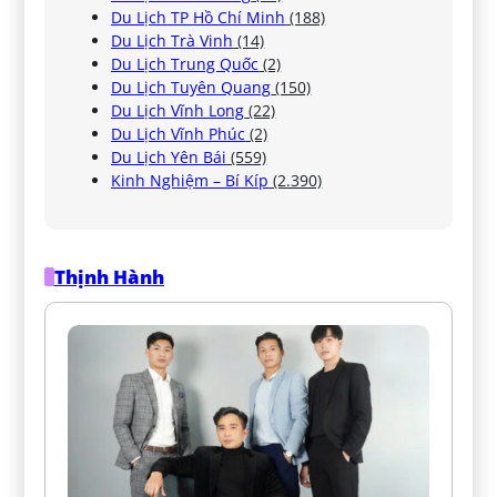
Du Lịch TP Hồ Chí Minh
(188)
Du Lịch Trà Vinh
(14)
Du Lịch Trung Quốc
(2)
Du Lịch Tuyên Quang
(150)
Du Lịch Vĩnh Long
(22)
Du Lịch Vĩnh Phúc
(2)
Du Lịch Yên Bái
(559)
Kinh Nghiệm – Bí Kíp
(2.390)
Thịnh Hành