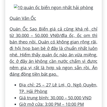
Quán Vân Ốc
Quán Ốc Sao Biển giá cả cũng khá rẻ, chỉ
từ 30.000 – 50.000 VNĐ/đĩa ốc, ốc om thì
bán theo nồi. Quán có không gian rộng rãi,
đi hội họp bạn bè ở đây là chuẩn nhất luôn
nhé. Hiếm thấy quán ốc nào ăn vừa miệng,
ốc ở đây ăn không cần nước chấm vì được
nêm gia vị rất là hợp và ngon sẵn rồi. Ăn
đáng đồng tiền bát gạo.
Địa chỉ: 25 – 27 Lê Lợi, Q. Ngô Quyền,
TP. Hải Phòng
Giá trung bình: 30.000 – 50.000 VND
Giờ mở cửa: 3:00 PM – 10:00 PM