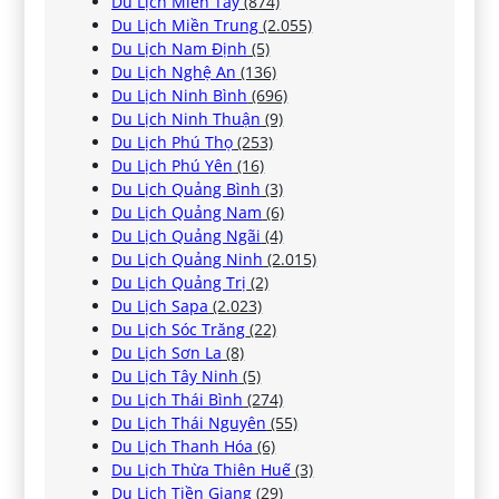
Du Lịch Miền Tây
(874)
Du Lịch Miền Trung
(2.055)
Du Lịch Nam Định
(5)
Du Lịch Nghệ An
(136)
Du Lịch Ninh Bình
(696)
Du Lịch Ninh Thuận
(9)
Du Lịch Phú Thọ
(253)
Du Lịch Phú Yên
(16)
Du Lịch Quảng Bình
(3)
Du Lịch Quảng Nam
(6)
Du Lịch Quảng Ngãi
(4)
Du Lịch Quảng Ninh
(2.015)
Du Lịch Quảng Trị
(2)
Du Lịch Sapa
(2.023)
Du Lịch Sóc Trăng
(22)
Du Lịch Sơn La
(8)
Du Lịch Tây Ninh
(5)
Du Lịch Thái Bình
(274)
Du Lịch Thái Nguyên
(55)
Du Lịch Thanh Hóa
(6)
Du Lịch Thừa Thiên Huế
(3)
Du Lịch Tiền Giang
(29)