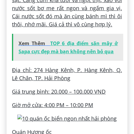
nước sốt bơ me rất ngon và ngấm gia vị.
Cái nước sốt đó mà ăn cùng bánh mì thì ôi
thôi, nhớ mãi. Giá cả thì vô cùng hợp lý.
Xem Thêm
TOP 6 địa điểm săn mây ở
Sapa cực đẹp mà bạn không nên bỏ qua
Địa chỉ: 274 Hàng Kênh, P. Hàng Kênh, Q.
Lê Chân, TP. Hải Phòng
Giá trung bình: 20.000 – 100.000 VND
Giờ mở cửa: 4:00 PM – 10:00 PM
Quán Hương ốc