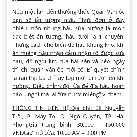
Nếu một lần đến thưởng thức Quán Vân ốc
bạn sẽ ấn tượng mãi. Thực đơn ở đây
nhiều món nhưng hàu sữa nướng là món
đặc biệt ấn tượng, hàu tươi là 1 chuyện,
nhưng cách chế biến để hàu không khô, khi
ăn miếng hàu nhận cảm nhận rõ được sữa
hàu, độ ngọt lịm của hải sản và béo ngậy
thì chỉ quán Vân ốc mới có. Bí quyết chính
là rán thịt ba chỉ lấy tóp mỡ rồi rưới lên khi
nướng. Điều chỉnh độ lửa để đĩa hàu hoàn
hảo… nghĩ mà lại “ứa nước miếng” vì thèm.
THÔNG TIN LIÊN HỆ:
Địa chỉ: 58 Nguyễn
Trãi, P. Máy Tơ, Q. Ngô Quyền, TP. Hải
PhòngGiá trung bình: 30.000 – 150.000
VNDGiờ mở cửa: 10:00 AM – 9:00 PM