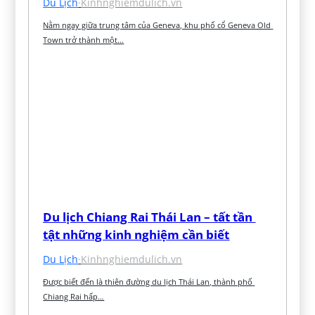
Du Lịch
·
Kinhnghiemdulich.vn
Nằm ngay giữa trung tâm của Geneva, khu phố cổ Geneva Old 
Town trở thành một…
Du lịch Chiang Rai Thái Lan – tất tần 
tật những kinh nghiệm cần biết
Du Lịch
·
Kinhnghiemdulich.vn
Được biết đến là thiên đường du lịch Thái Lan, thành phố 
Chiang Rai hấp…