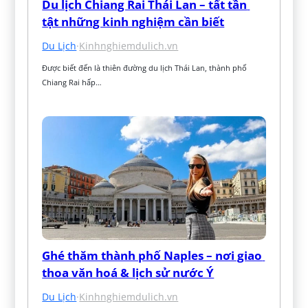
Du lịch Chiang Rai Thái Lan – tất tần 
tật những kinh nghiệm cần biết
Du Lịch
·
Kinhnghiemdulich.vn
Được biết đến là thiên đường du lịch Thái Lan, thành phố 
Chiang Rai hấp…
Ghé thăm thành phố Naples – nơi giao 
thoa văn hoá & lịch sử nước Ý
Du Lịch
·
Kinhnghiemdulich.vn