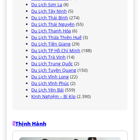
Du Lịch Sơn La
(8)
Du Lịch Tây Ninh
(5)
Du Lịch Thái Bình
(274)
Du Lịch Thái Nguyên
(55)
Du Lịch Thanh Hóa
(6)
Du Lịch Thừa Thiên Huế
(3)
Du Lịch Tiền Giang
(29)
Du Lịch TP Hồ Chí Minh
(188)
Du Lịch Trà Vinh
(14)
Du Lịch Trung Quốc
(2)
Du Lịch Tuyên Quang
(150)
Du Lịch Vĩnh Long
(22)
Du Lịch Vĩnh Phúc
(2)
Du Lịch Yên Bái
(559)
Kinh Nghiệm – Bí Kíp
(2.390)
Thịnh Hành