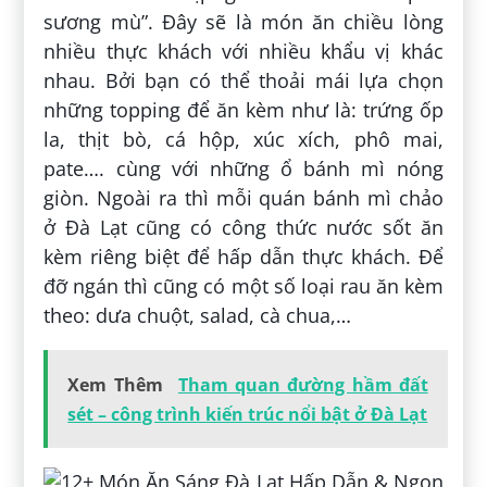
sương mù”. Đây sẽ là món ăn chiều lòng
nhiều thực khách với nhiều khẩu vị khác
nhau. Bởi bạn có thể thoải mái lựa chọn
những topping để ăn kèm như là: trứng ốp
la, thịt bò, cá hộp, xúc xích, phô mai,
pate…. cùng với những ổ bánh mì nóng
giòn. Ngoài ra thì mỗi quán bánh mì chảo
ở Đà Lạt cũng có công thức nước sốt ăn
kèm riêng biệt để hấp dẫn thực khách. Để
đỡ ngán thì cũng có một số loại rau ăn kèm
theo: dưa chuột, salad, cà chua,…
Xem Thêm
Tham quan đường hầm đất
sét – công trình kiến trúc nổi bật ở Đà Lạt