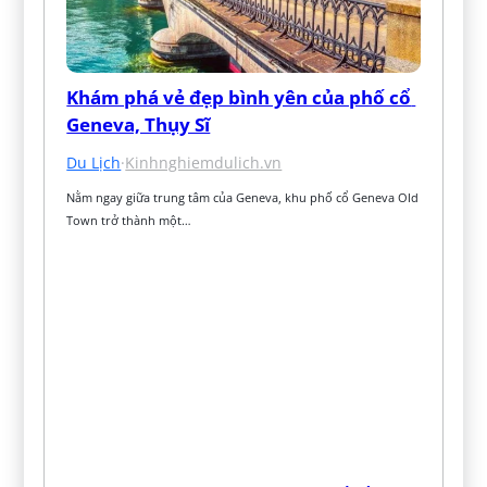
Khám phá vẻ đẹp bình yên của phố cổ 
Geneva, Thụy Sĩ
Du Lịch
·
Kinhnghiemdulich.vn
Nằm ngay giữa trung tâm của Geneva, khu phố cổ Geneva Old 
Town trở thành một…