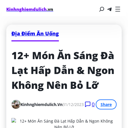
Kinhnghiemdulich
.vn
Địa Điểm Ăn Uống
12+ Món Ăn Sáng Đà 
Lạt Hấp Dẫn & Ngon 
Không Nên Bỏ Lỡ
0
Kinhnghiemdulich.vn
31/12/2023
Share