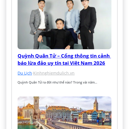
Quỳnh Quân Tử – Cổng thông tin cảnh 
báo lừa đảo uy tín tại Việt Nam 2026
Du Lịch
·
Kinhnghiemdulich.vn
Quỳnh Quân Tử ra đời như thế nào? Trong vài năm…