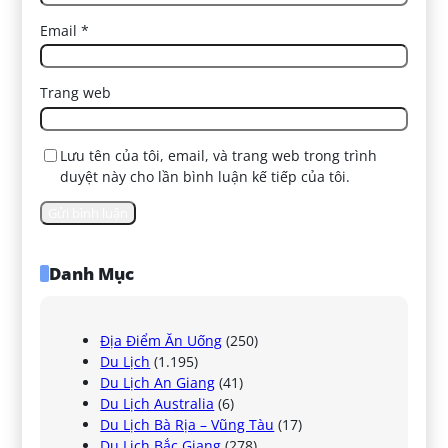
Email
*
Trang web
Lưu tên của tôi, email, và trang web trong trình
duyệt này cho lần bình luận kế tiếp của tôi.
Danh Mục
Địa Điểm Ăn Uống
(250)
Du Lịch
(1.195)
Du Lịch An Giang
(41)
Du Lịch Australia
(6)
Du Lịch Bà Rịa – Vũng Tàu
(17)
Du Lịch Bắc Giang
(278)