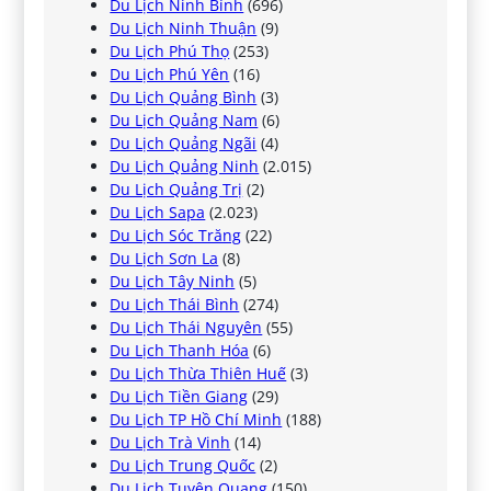
Du Lịch Ninh Bình
(696)
Du Lịch Ninh Thuận
(9)
Du Lịch Phú Thọ
(253)
Du Lịch Phú Yên
(16)
Du Lịch Quảng Bình
(3)
Du Lịch Quảng Nam
(6)
Du Lịch Quảng Ngãi
(4)
Du Lịch Quảng Ninh
(2.015)
Du Lịch Quảng Trị
(2)
Du Lịch Sapa
(2.023)
Du Lịch Sóc Trăng
(22)
Du Lịch Sơn La
(8)
Du Lịch Tây Ninh
(5)
Du Lịch Thái Bình
(274)
Du Lịch Thái Nguyên
(55)
Du Lịch Thanh Hóa
(6)
Du Lịch Thừa Thiên Huế
(3)
Du Lịch Tiền Giang
(29)
Du Lịch TP Hồ Chí Minh
(188)
Du Lịch Trà Vinh
(14)
Du Lịch Trung Quốc
(2)
Du Lịch Tuyên Quang
(150)