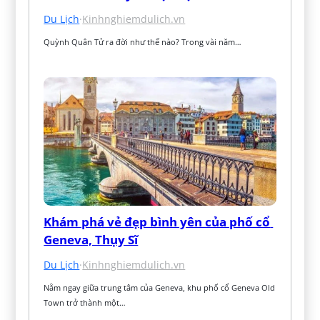
Du Lịch
·
Kinhnghiemdulich.vn
Quỳnh Quân Tử ra đời như thế nào? Trong vài năm…
Khám phá vẻ đẹp bình yên của phố cổ 
Geneva, Thụy Sĩ
Du Lịch
·
Kinhnghiemdulich.vn
Nằm ngay giữa trung tâm của Geneva, khu phố cổ Geneva Old 
Town trở thành một…