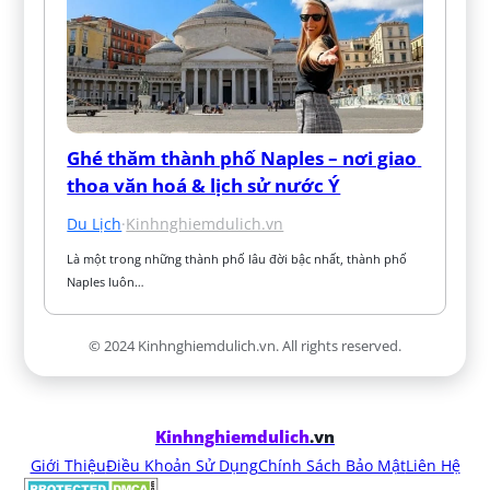
Ghé thăm thành phố Naples – nơi giao 
thoa văn hoá & lịch sử nước Ý
Du Lịch
·
Kinhnghiemdulich.vn
Là một trong những thành phố lâu đời bậc nhất, thành phố 
Naples luôn…
© 2024 Kinhnghiemdulich.vn. All rights reserved.
Kinhnghiemdulich
.vn
Giới Thiệu
Điều Khoản Sử Dụng
Chính Sách Bảo Mật
Liên Hệ