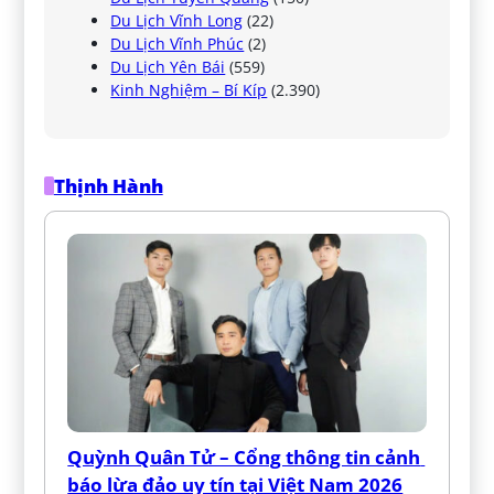
Du Lịch Vĩnh Long
(22)
Du Lịch Vĩnh Phúc
(2)
Du Lịch Yên Bái
(559)
Kinh Nghiệm – Bí Kíp
(2.390)
Thịnh Hành
Quỳnh Quân Tử – Cổng thông tin cảnh 
báo lừa đảo uy tín tại Việt Nam 2026