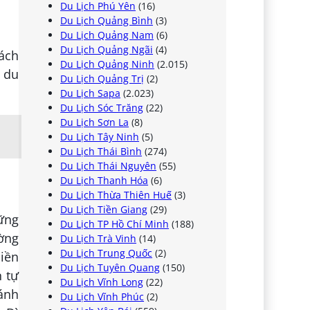
Du Lịch Phú Yên
(16)
Du Lịch Quảng Bình
(3)
Du Lịch Quảng Nam
(6)
Du Lịch Quảng Ngãi
(4)
hách
Du Lịch Quảng Ninh
(2.015)
o du
Du Lịch Quảng Trị
(2)
Du Lịch Sapa
(2.023)
Du Lịch Sóc Trăng
(22)
Du Lịch Sơn La
(8)
Du Lịch Tây Ninh
(5)
Du Lịch Thái Bình
(274)
Du Lịch Thái Nguyên
(55)
Du Lịch Thanh Hóa
(6)
Du Lịch Thừa Thiên Huế
(3)
Du Lịch Tiền Giang
(29)
ững
Du Lịch TP Hồ Chí Minh
(188)
ường
Du Lịch Trà Vinh
(14)
Du Lịch Trung Quốc
(2)
liền
Du Lịch Tuyên Quang
(150)
 tự
Du Lịch Vĩnh Long
(22)
ánh
Du Lịch Vĩnh Phúc
(2)