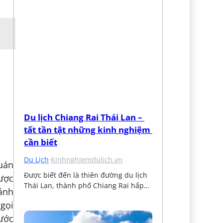
Du lịch Chiang Rai Thái Lan – 
tất tần tật những kinh nghiệm 
cần biết
Du Lịch
·
Kinhnghiemdulich.vn
quán
Được biết đến là thiên đường du lịch 
được
Thái Lan, thành phố Chiang Rai hấp…
ánh
gọi
ước