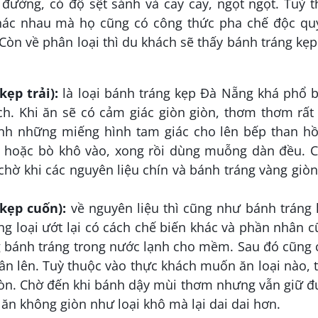
đường, có độ sệt sánh và cay cay, ngọt ngọt. Tuỳ 
hác nhau mà họ cũng có công thức pha chế độc qu
Còn về phân loại thì du khách sẽ thấy bánh tráng kẹ
ẹp trải):
là loại bánh tráng kẹp Đà Nẵng khá phổ b
h. Khi ăn sẽ có cảm giác giòn giòn, thơm thơm rất
ành những miếng hình tam giác cho lên bếp than hồ
te hoặc bò khô vào, xong rồi dùng muỗng dàn đều. 
 chờ khi các nguyên liệu chín và bánh tráng vàng giòn
kẹp cuốn):
về nguyên liệu thì cũng như bánh tráng 
 loại ướt lại có cách chế biến khác và phần nhân 
 bánh tráng trong nước lạnh cho mềm. Sau đó cũng 
ân lên. Tuỳ thuộc vào thực khách muốn ăn loại nào,
tròn. Chờ đến khi bánh dậy mùi thơm nhưng vẫn giữ 
ăn không giòn như loại khô mà lại dai dai hơn.