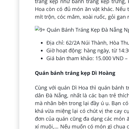
tráng kẹp như bánh tráng kẹp trứng, 
Hoa còn có đủ món ăn vặt khác. Nếu t
mít trộn, cóc mắm, xoài ruốc, gỏi gan 
Địa chỉ: 62/2A Núi Thành, Hòa T
Giờ hoạt động: hàng ngày, từ 14:3
Giá bán tham khảo: 15.000 VND –
Quán bánh tráng kẹp Dì Hoàng
Cùng với quán Dì Hoa thì quán bánh t
dân Đà Nẵng, nhất là các bạn trẻ thíc
mà nhân bên trong lại đầy ú ụ. Bạn c
khá vừa miệng lại có chút vị the cay 
đơn của quán cũng đa dạng các món ă
xí muội,… Nếu muốn có món gì chua c