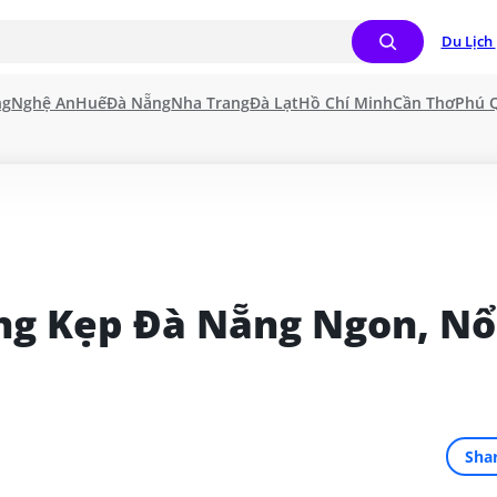
Du Lịch 
ng
Nghệ An
Huế
Đà Nẵng
Nha Trang
Đà Lạt
Hồ Chí Minh
Cần Thơ
Phú 
g Kẹp Đà Nẵng Ngon, Nổi
Sha