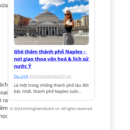
vừa
Ghé thăm thành phố Naples – 
nơi giao thoa văn hoá & lịch sử 
nước Ý
Du Lịch
·
Kinhnghiemdulich.vn
ách
Là một trong những thành phố lâu đời 
bậc nhất, thành phố Naples luôn…
loại
i ra
mềm
© 2024 Kinhnghiemdulich.vn. All rights reserved.
 học