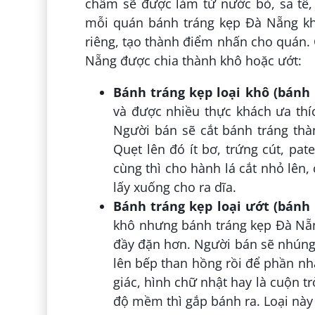
chấm sẽ được làm từ nước bò, sa tế, 
mỗi quán bánh tráng kẹp Đà Nẵng k
riêng, tạo thành điểm nhấn cho quán. 
Nẵng được chia thành khô hoặc ướt:
Bánh tráng kẹp loại khô (bánh k
và được nhiều thực khách ưa thíc
Người bán sẽ cắt bánh tráng th
Quẹt lên đó ít bơ, trứng cút, pa
cùng thì cho hành lá cắt nhỏ lên,
lấy xuống cho ra dĩa.
Bánh tráng kẹp loại ướt (bánh 
khô nhưng bánh tráng kẹp Đà Nẵng
đầy đặn hơn. Người bán sẽ nhúng
lên bếp than hồng rồi để phần nh
giác, hình chữ nhật hay là cuộn 
độ mềm thì gắp bánh ra. Loại này 