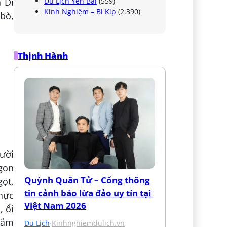
n Dì
Du Lịch Yên Bái
(559)
Kinh Nghiệm – Bí Kíp
(2.390)
 bò,
Thịnh Hành
gười
ngon
Quỳnh Quân Tử – Cổng thông 
gọt,
tin cảnh báo lừa đảo uy tín tại 
thực
Việt Nam 2026
 ổi
mắm
Du Lịch
·
Kinhnghiemdulich.vn