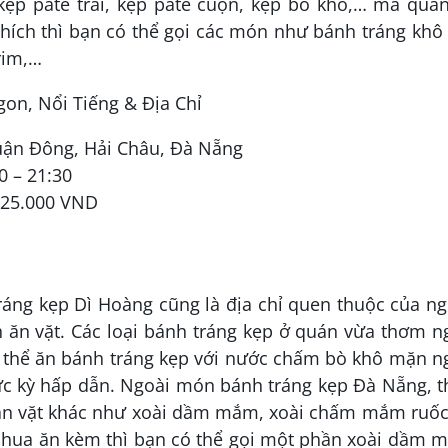
kẹp pate trải, kẹp pate cuộn, kẹp bò khô,… mà quá
hích thì bạn có thể gọi các món như bánh tráng khô
rim,…
huận Đông, Hải Châu, Đà Nẵng
0 – 21:30
 25.000 VND
ráng kẹp Dì Hoàng cũng là địa chỉ quen thuộc của n
h ăn vặt. Các loại bánh tráng kẹp ở quán vừa thơm 
ó thể ăn bánh tráng kẹp với nước chấm bò khô mặn n
cực kỳ hấp dẫn. Ngoài món bánh tráng kẹp Đà Nẵng, 
n vặt khác như xoài dầm mắm, xoài chấm mắm ruốc,
hua ăn kèm thì bạn có thể gọi một phần xoài dầm 