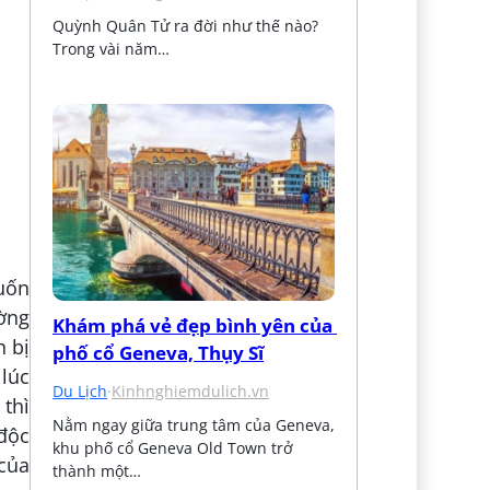
Quỳnh Quân Tử ra đời như thế nào? 
Trong vài năm…
uốn
ờng
Khám phá vẻ đẹp bình yên của 
n bị
phố cổ Geneva, Thụy Sĩ
 lúc
Du Lịch
·
Kinhnghiemdulich.vn
thì
Nằm ngay giữa trung tâm của Geneva, 
độc
khu phố cổ Geneva Old Town trở 
của
thành một…