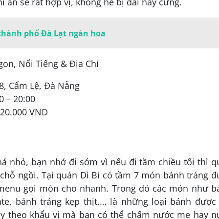
ăn sẽ rất hợp vị, không hề bị dai hay cứng.
n thành phố Đà Lạt ngàn hoa
 8, Cẩm Lệ, Đà Nẵng
0 – 20:00
 20.000 VND
á nhỏ, bạn nhớ đi sớm vì nếu đi tầm chiều tối thì 
 chỗ ngồi. Tại quán Dì Bi có tầm 7 món bánh tráng 
n menu gọi món cho nhanh. Trong đó các món như b
te, bánh tráng kẹp thịt,… là những loại bánh được 
ùy theo khẩu vị mà bạn có thể chấm nước me hay n