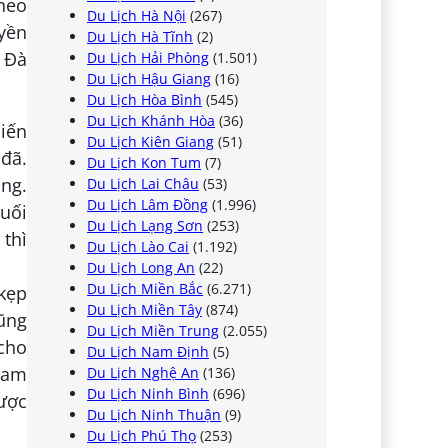
theo
Du Lịch Hà Nội
(267)
yền
Du Lịch Hà Tĩnh
(2)
p Đà
Du Lịch Hải Phòng
(1.501)
Du Lịch Hậu Giang
(16)
Du Lịch Hòa Bình
(545)
Du Lịch Khánh Hòa
(36)
iến
Du Lịch Kiên Giang
(51)
 đã.
Du Lịch Kon Tum
(7)
ng.
Du Lịch Lai Châu
(53)
Du Lịch Lâm Đồng
(1.996)
Cuối
Du Lịch Lạng Sơn
(253)
 thì
Du Lịch Lào Cai
(1.192)
Du Lịch Long An
(22)
Du Lịch Miền Bắc
(6.271)
kẹp
Du Lịch Miền Tây
(874)
cũng
Du Lịch Miền Trung
(2.055)
cho
Du Lịch Nam Định
(5)
 tam
Du Lịch Nghệ An
(136)
Du Lịch Ninh Bình
(696)
được
Du Lịch Ninh Thuận
(9)
Du Lịch Phú Thọ
(253)