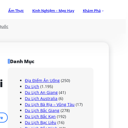
Ẩm Thực
Kinh Nghiệm – Mẹo Hay
Khám Phá
Quốc
Danh Mục
 
Địa Điểm Ăn Uống
(250)
Du Lịch
(1.195)
Du Lịch An Giang
(41)
Du Lịch Australia
(6)
Du Lịch Bà Rịa – Vũng Tàu
(17)
Du Lịch Bắc Giang
(278)
Du Lịch Bắc Kạn
(192)
re
Du Lịch Bạc Liêu
(16)