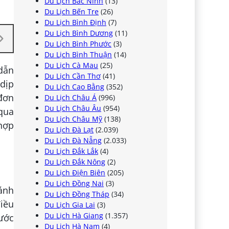
Du Lịch Bắc Ninh
(13)
Du Lịch Bến Tre
(26)
Du Lịch Bình Định
(7)
Du Lịch Bình Dương
(11)
Du Lịch Bình Phước
(3)
Du Lịch Bình Thuận
(14)
Du Lịch Cà Mau
(25)
dẫn
Du Lịch Cần Thơ
(41)
 dịp
Du Lịch Cao Bằng
(352)
đơn
Du Lịch Châu Á
(996)
Du Lịch Châu Âu
(954)
qua
Du Lịch Châu Mỹ
(138)
hợp
Du Lịch Đà Lạt
(2.039)
Du Lịch Đà Nẵng
(2.033)
Du Lịch Đắk Lắk
(4)
Du Lịch Đắk Nông
(2)
Du Lịch Điện Biên
(205)
Du Lịch Đồng Nai
(3)
ánh
Du Lịch Đồng Tháp
(34)
điều
Du Lịch Gia Lai
(3)
Du Lịch Hà Giang
(1.357)
Nước
Du Lịch Hà Nam
(4)