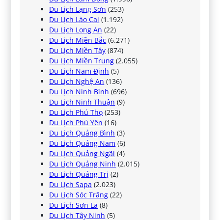
Du Lịch Lạng Sơn
(253)
Du Lịch Lào Cai
(1.192)
Du Lịch Long An
(22)
Du Lịch Miền Bắc
(6.271)
Du Lịch Miền Tây
(874)
Du Lịch Miền Trung
(2.055)
Du Lịch Nam Định
(5)
Du Lịch Nghệ An
(136)
Du Lịch Ninh Bình
(696)
Du Lịch Ninh Thuận
(9)
Du Lịch Phú Thọ
(253)
Du Lịch Phú Yên
(16)
Du Lịch Quảng Bình
(3)
Du Lịch Quảng Nam
(6)
Du Lịch Quảng Ngãi
(4)
Du Lịch Quảng Ninh
(2.015)
Du Lịch Quảng Trị
(2)
Du Lịch Sapa
(2.023)
Du Lịch Sóc Trăng
(22)
Du Lịch Sơn La
(8)
Du Lịch Tây Ninh
(5)