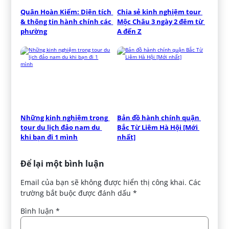
Quận Hoàn Kiếm: Diện tích 
Chia sẻ kinh nghiệm tour 
& thông tin hành chính các 
Mộc Châu 3 ngày 2 đêm từ 
phường
A đến Z
Những kinh nghiệm trong 
Bản đồ hành chính quận 
tour du lịch đảo nam du 
Bắc Từ Liêm Hà Hội [Mới 
khi bạn đi 1 mình
nhất]
Để lại một bình luận
Email của bạn sẽ không được hiển thị công khai.
Các
trường bắt buộc được đánh dấu
*
Bình luận
*