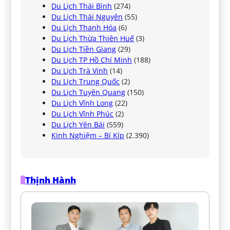
Du Lịch Thái Bình
(274)
Du Lịch Thái Nguyên
(55)
Du Lịch Thanh Hóa
(6)
Du Lịch Thừa Thiên Huế
(3)
Du Lịch Tiền Giang
(29)
Du Lịch TP Hồ Chí Minh
(188)
Du Lịch Trà Vinh
(14)
Du Lịch Trung Quốc
(2)
Du Lịch Tuyên Quang
(150)
Du Lịch Vĩnh Long
(22)
Du Lịch Vĩnh Phúc
(2)
Du Lịch Yên Bái
(559)
Kinh Nghiệm – Bí Kíp
(2.390)
Thịnh Hành