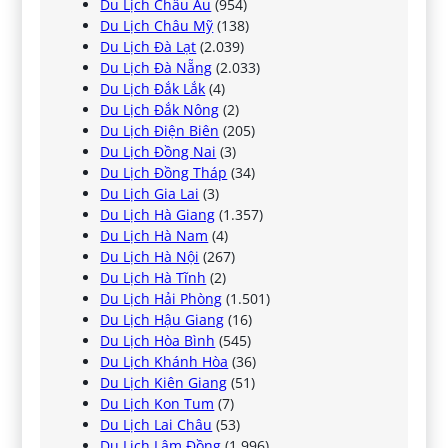
Du Lịch Châu Âu
(954)
Du Lịch Châu Mỹ
(138)
Du Lịch Đà Lạt
(2.039)
Du Lịch Đà Nẵng
(2.033)
Du Lịch Đắk Lắk
(4)
Du Lịch Đắk Nông
(2)
Du Lịch Điện Biên
(205)
Du Lịch Đồng Nai
(3)
Du Lịch Đồng Tháp
(34)
Du Lịch Gia Lai
(3)
Du Lịch Hà Giang
(1.357)
Du Lịch Hà Nam
(4)
Du Lịch Hà Nội
(267)
Du Lịch Hà Tĩnh
(2)
Du Lịch Hải Phòng
(1.501)
Du Lịch Hậu Giang
(16)
Du Lịch Hòa Bình
(545)
Du Lịch Khánh Hòa
(36)
Du Lịch Kiên Giang
(51)
Du Lịch Kon Tum
(7)
Du Lịch Lai Châu
(53)
Du Lịch Lâm Đồng
(1.996)