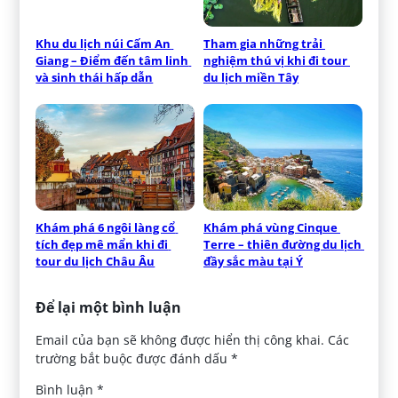
Khu du lịch núi Cấm An 
Tham gia những trải 
Giang – Điểm đến tâm linh 
nghiệm thú vị khi đi tour 
và sinh thái hấp dẫn
du lịch miền Tây
Khám phá 6 ngôi làng cổ 
Khám phá vùng Cinque 
tích đẹp mê mẩn khi đi 
Terre – thiên đường du lịch 
tour du lịch Châu Âu
đầy sắc màu tại Ý
Để lại một bình luận
Email của bạn sẽ không được hiển thị công khai.
Các
trường bắt buộc được đánh dấu
*
Bình luận
*