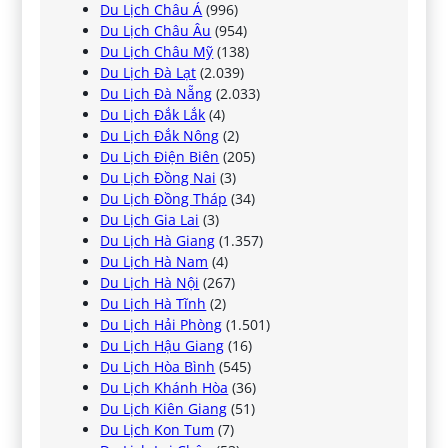
Du Lịch Châu Á
(996)
Du Lịch Châu Âu
(954)
Du Lịch Châu Mỹ
(138)
Du Lịch Đà Lạt
(2.039)
Du Lịch Đà Nẵng
(2.033)
Du Lịch Đắk Lắk
(4)
Du Lịch Đắk Nông
(2)
Du Lịch Điện Biên
(205)
Du Lịch Đồng Nai
(3)
Du Lịch Đồng Tháp
(34)
Du Lịch Gia Lai
(3)
Du Lịch Hà Giang
(1.357)
Du Lịch Hà Nam
(4)
Du Lịch Hà Nội
(267)
Du Lịch Hà Tĩnh
(2)
Du Lịch Hải Phòng
(1.501)
Du Lịch Hậu Giang
(16)
Du Lịch Hòa Bình
(545)
Du Lịch Khánh Hòa
(36)
Du Lịch Kiên Giang
(51)
Du Lịch Kon Tum
(7)