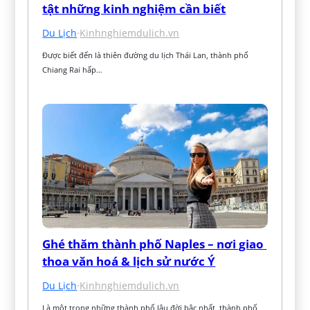
tật những kinh nghiệm cần biết
Du Lịch
·
Kinhnghiemdulich.vn
Được biết đến là thiên đường du lịch Thái Lan, thành phố 
Chiang Rai hấp…
Ghé thăm thành phố Naples – nơi giao 
thoa văn hoá & lịch sử nước Ý
Du Lịch
·
Kinhnghiemdulich.vn
Là một trong những thành phố lâu đời bậc nhất, thành phố 