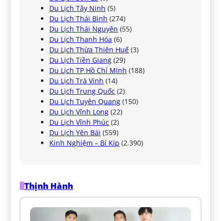
Du Lịch Tây Ninh
(5)
Du Lịch Thái Bình
(274)
Du Lịch Thái Nguyên
(55)
Du Lịch Thanh Hóa
(6)
Du Lịch Thừa Thiên Huế
(3)
Du Lịch Tiền Giang
(29)
Du Lịch TP Hồ Chí Minh
(188)
Du Lịch Trà Vinh
(14)
Du Lịch Trung Quốc
(2)
Du Lịch Tuyên Quang
(150)
Du Lịch Vĩnh Long
(22)
Du Lịch Vĩnh Phúc
(2)
Du Lịch Yên Bái
(559)
Kinh Nghiệm – Bí Kíp
(2.390)
Thịnh Hành