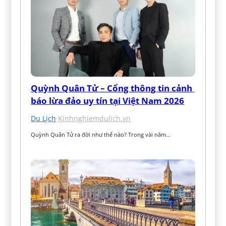
Quỳnh Quân Tử – Cổng thông tin cảnh 
báo lừa đảo uy tín tại Việt Nam 2026
Du Lịch
·
Kinhnghiemdulich.vn
Quỳnh Quân Tử ra đời như thế nào? Trong vài năm…