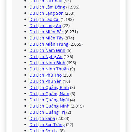
Du Lịch Lai Châu
(53)
Du Lịch Lâm Đồng
(1.996)
Du Lịch Lạng Sơn
(253)
Du Lịch Lào Cai
(1.192)
Du Lịch Long An
(22)
Du Lịch Miền Bắc
(6.271)
Du Lịch Miền Tây
(874)
Du Lịch Miền Trung
(2.055)
Du Lịch Nam Định
(5)
Du Lịch Nghệ An
(136)
Du Lịch Ninh Bình
(696)
Du Lịch Ninh Thuận
(9)
Du Lịch Phú Thọ
(253)
Du Lịch Phú Yên
(16)
Du Lịch Quảng Bình
(3)
Du Lịch Quảng Nam
(6)
Du Lịch Quảng Ngãi
(4)
Du Lịch Quảng Ninh
(2.015)
Du Lịch Quảng Trị
(2)
Du Lịch Sapa
(2.023)
Du Lịch Sóc Trăng
(22)
Du Lịch Sơn La
(8)