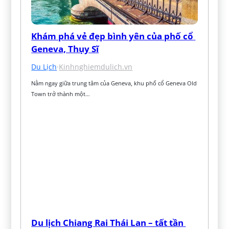
Khám phá vẻ đẹp bình yên của phố cổ 
Geneva, Thụy Sĩ
Du Lịch
·
Kinhnghiemdulich.vn
Nằm ngay giữa trung tâm của Geneva, khu phố cổ Geneva Old 
Town trở thành một…
Du lịch Chiang Rai Thái Lan – tất tần 