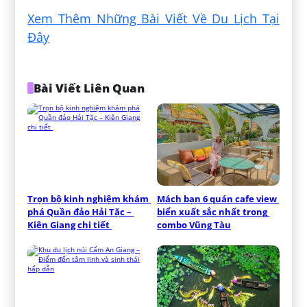
Xem Thêm Những Bài Viết Về Du Lịch Tại
Đây
Bài Viết Liên Quan
Trọn bộ kinh nghiệm khám 
Mách bạn 6 quán cafe view 
phá Quần đảo Hải Tặc – 
biển xuất sắc nhất trong 
Kiên Giang chi tiết 
combo Vũng Tàu