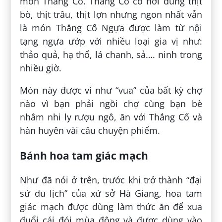
món Thắng Cố. Thắng Cố có nơi dùng thịt
bò, thịt trâu, thịt lợn nhưng ngon nhất vẫn
là món Thắng Cố Ngựa được làm từ nội
tạng ngựa ướp với nhiều loại gia vị như:
thảo quả, hạ thổ, lá chanh, sả…. ninh trong
nhiều giờ.
Món này được ví như “vua” của bất kỳ chợ
nào vì bạn phải ngồi chợ cùng bạn bè
nhâm nhi ly rượu ngô, ăn với Thắng Cố và
hàn huyên vài câu chuyện phiếm.
Bánh hoa tam giác mạch
Như đã nói ở trên, trước khi trở thành “đại
sứ du lịch” của xứ sở Hà Giang, hoa tam
giác mạch được dùng làm thức ăn để xua
đuổi cái đói mùa đông và được dùng vào