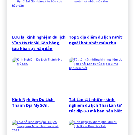
Lưu lại kinh nghiệm du lịch 
Top 5 địa điểm du lịch nước 
Vĩnh Hy từ Sài Gòn bằng 
ngoài hot nhất mùa thu
tàu hỏa cực hấp dẫn
Kinh Nghiệm Du Lịch 
Tất tần tật những kinh 
Thánh Địa Mỹ Sơn.
nghiệm du lịch Thái Lan tự 
túc dịp 8-3 mà bạn nên biết