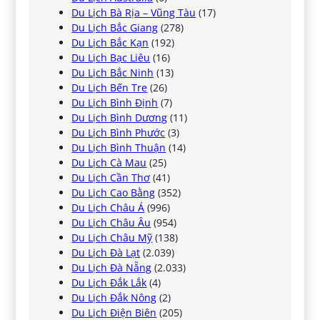
Du Lịch Bà Rịa – Vũng Tàu
(17)
Du Lịch Bắc Giang
(278)
Du Lịch Bắc Kạn
(192)
Du Lịch Bạc Liêu
(16)
Du Lịch Bắc Ninh
(13)
Du Lịch Bến Tre
(26)
Du Lịch Bình Định
(7)
Du Lịch Bình Dương
(11)
Du Lịch Bình Phước
(3)
Du Lịch Bình Thuận
(14)
Du Lịch Cà Mau
(25)
Du Lịch Cần Thơ
(41)
Du Lịch Cao Bằng
(352)
Du Lịch Châu Á
(996)
Du Lịch Châu Âu
(954)
Du Lịch Châu Mỹ
(138)
Du Lịch Đà Lạt
(2.039)
Du Lịch Đà Nẵng
(2.033)
Du Lịch Đắk Lắk
(4)
Du Lịch Đắk Nông
(2)
Du Lịch Điện Biên
(205)