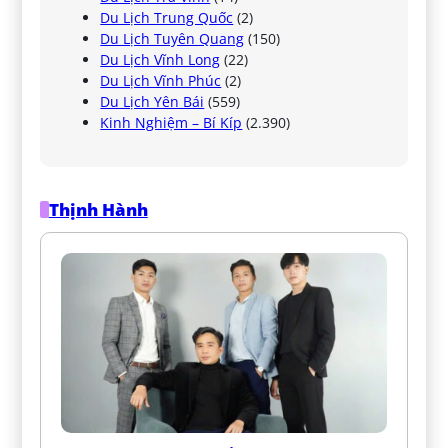
Du Lịch Trung Quốc
(2)
Du Lịch Tuyên Quang
(150)
Du Lịch Vĩnh Long
(22)
Du Lịch Vĩnh Phúc
(2)
Du Lịch Yên Bái
(559)
Kinh Nghiệm – Bí Kíp
(2.390)
Thịnh Hành