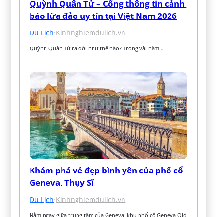
Quỳnh Quân Tử – Cổng thông tin cảnh 
báo lừa đảo uy tín tại Việt Nam 2026
Du Lịch
·
Kinhnghiemdulich.vn
Quỳnh Quân Tử ra đời như thế nào? Trong vài năm…
Khám phá vẻ đẹp bình yên của phố cổ 
Geneva, Thụy Sĩ
Du Lịch
·
Kinhnghiemdulich.vn
Nằm ngay giữa trung tâm của Geneva, khu phố cổ Geneva Old 