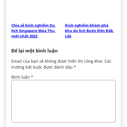
Chia sẻ kinh nghiệm Du 
Kinh nghiệm khám phá 
lịch Singapore Mùa Thu 
khu du lịch Buôn Đôn Đăk 
mới nhất 2022
Lăk
Để lại một bình luận
Email của bạn sẽ không được hiển thị công khai.
Các
trường bắt buộc được đánh dấu
*
Bình luận
*