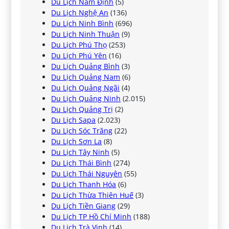
Du Lịch Nam Định
(5)
Du Lịch Nghệ An
(136)
Du Lịch Ninh Bình
(696)
Du Lịch Ninh Thuận
(9)
Du Lịch Phú Thọ
(253)
Du Lịch Phú Yên
(16)
Du Lịch Quảng Bình
(3)
Du Lịch Quảng Nam
(6)
Du Lịch Quảng Ngãi
(4)
Du Lịch Quảng Ninh
(2.015)
Du Lịch Quảng Trị
(2)
Du Lịch Sapa
(2.023)
Du Lịch Sóc Trăng
(22)
Du Lịch Sơn La
(8)
Du Lịch Tây Ninh
(5)
Du Lịch Thái Bình
(274)
Du Lịch Thái Nguyên
(55)
Du Lịch Thanh Hóa
(6)
Du Lịch Thừa Thiên Huế
(3)
Du Lịch Tiền Giang
(29)
Du Lịch TP Hồ Chí Minh
(188)
Du Lịch Trà Vinh
(14)