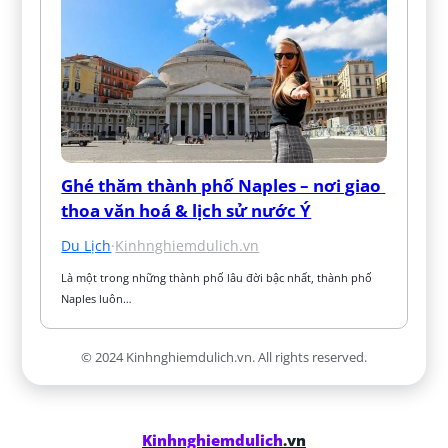
Ghé thăm thành phố Naples – nơi giao 
thoa văn hoá & lịch sử nước Ý
Du Lịch
·
Kinhnghiemdulich.vn
Là một trong những thành phố lâu đời bậc nhất, thành phố 
Naples luôn…
© 2024 Kinhnghiemdulich.vn. All rights reserved.
Kinhnghiemdulich
.vn