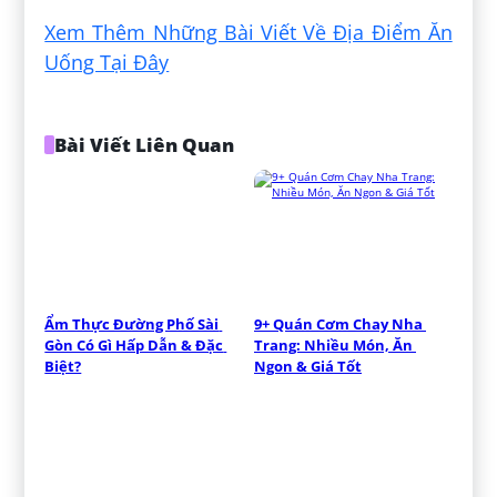
Xem Thêm Những Bài Viết Về Địa Điểm Ăn
Uống Tại Đây
Bài Viết Liên Quan
Ẩm Thực Đường Phố Sài 
9+ Quán Cơm Chay Nha 
Gòn Có Gì Hấp Dẫn & Đặc 
Trang: Nhiều Món, Ăn 
Biệt?
Ngon & Giá Tốt