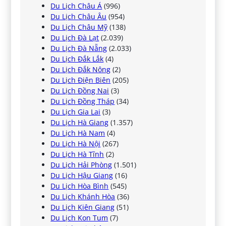
Du Lịch Châu Á
(996)
Du Lịch Châu Âu
(954)
Du Lịch Châu Mỹ
(138)
Du Lịch Đà Lạt
(2.039)
Du Lịch Đà Nẵng
(2.033)
Du Lịch Đắk Lắk
(4)
Du Lịch Đắk Nông
(2)
Du Lịch Điện Biên
(205)
Du Lịch Đồng Nai
(3)
Du Lịch Đồng Tháp
(34)
Du Lịch Gia Lai
(3)
Du Lịch Hà Giang
(1.357)
Du Lịch Hà Nam
(4)
Du Lịch Hà Nội
(267)
Du Lịch Hà Tĩnh
(2)
Du Lịch Hải Phòng
(1.501)
Du Lịch Hậu Giang
(16)
Du Lịch Hòa Bình
(545)
Du Lịch Khánh Hòa
(36)
Du Lịch Kiên Giang
(51)
Du Lịch Kon Tum
(7)