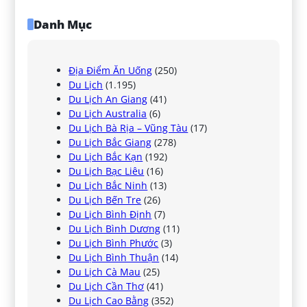
Danh Mục
Địa Điểm Ăn Uống
(250)
Du Lịch
(1.195)
Du Lịch An Giang
(41)
Du Lịch Australia
(6)
Du Lịch Bà Rịa – Vũng Tàu
(17)
Du Lịch Bắc Giang
(278)
Du Lịch Bắc Kạn
(192)
Du Lịch Bạc Liêu
(16)
Du Lịch Bắc Ninh
(13)
Du Lịch Bến Tre
(26)
Du Lịch Bình Định
(7)
Du Lịch Bình Dương
(11)
Du Lịch Bình Phước
(3)
Du Lịch Bình Thuận
(14)
Du Lịch Cà Mau
(25)
Du Lịch Cần Thơ
(41)
Du Lịch Cao Bằng
(352)