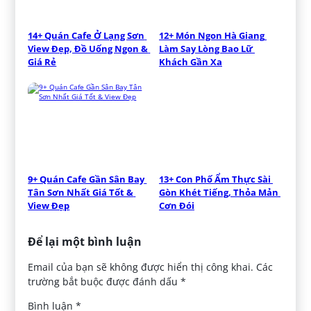
14+ Quán Cafe Ở Lạng Sơn 
12+ Món Ngon Hà Giang 
View Đẹp, Đồ Uống Ngon & 
Làm Say Lòng Bao Lữ 
Giá Rẻ
Khách Gần Xa
9+ Quán Cafe Gần Sân Bay 
13+ Con Phố Ẩm Thực Sài 
Tân Sơn Nhất Giá Tốt & 
Gòn Khét Tiếng, Thỏa Mản 
View Đẹp
Cơn Đói
Để lại một bình luận
Email của bạn sẽ không được hiển thị công khai.
Các
trường bắt buộc được đánh dấu
*
Bình luận
*