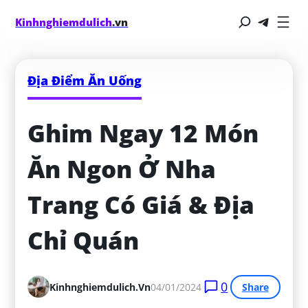
Kinhnghiemdulich
.vn
Địa Điểm Ăn Uống
Ghim Ngay 12 Món 
Ăn Ngon Ở Nha 
Trang Có Giá & Địa 
Chỉ Quán
0
Kinhnghiemdulich.vn
04/01/2024
Share