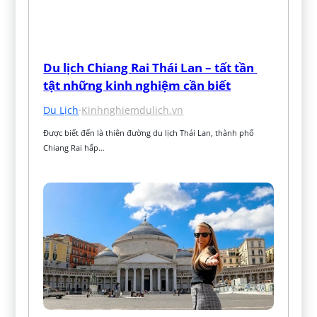
Du lịch Chiang Rai Thái Lan – tất tần 
tật những kinh nghiệm cần biết
Du Lịch
·
Kinhnghiemdulich.vn
Được biết đến là thiên đường du lịch Thái Lan, thành phố 
Chiang Rai hấp…