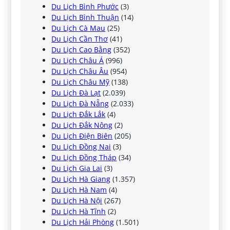
Du Lịch Bình Phước
(3)
Du Lịch Bình Thuận
(14)
Du Lịch Cà Mau
(25)
Du Lịch Cần Thơ
(41)
Du Lịch Cao Bằng
(352)
Du Lịch Châu Á
(996)
Du Lịch Châu Âu
(954)
Du Lịch Châu Mỹ
(138)
Du Lịch Đà Lạt
(2.039)
Du Lịch Đà Nẵng
(2.033)
Du Lịch Đắk Lắk
(4)
Du Lịch Đắk Nông
(2)
Du Lịch Điện Biên
(205)
Du Lịch Đồng Nai
(3)
Du Lịch Đồng Tháp
(34)
Du Lịch Gia Lai
(3)
Du Lịch Hà Giang
(1.357)
Du Lịch Hà Nam
(4)
Du Lịch Hà Nội
(267)
Du Lịch Hà Tĩnh
(2)
Du Lịch Hải Phòng
(1.501)