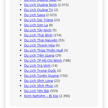
Du Lịch Quảng Ninh
(2.015)
Du Lịch Quảng Trị
(2)
Du Lịch Sapa
(2.023)
Du Lịch Sóc Trăng
(22)
Du Lịch Sơn La
(8)
Du Lịch Tây Ninh
(5)
Du Lịch Thái Bình
(274)
Du Lịch Thái Nguyên
(55)
Du Lịch Thanh Hóa
(6)
Du Lịch Thừa Thiên Huế
(3)
Du Lịch Tiền Giang
(29)
Du Lịch TP Hồ Chí Minh
(188)
Du Lịch Trà Vinh
(14)
Du Lịch Trung Quốc
(2)
Du Lịch Tuyên Quang
(150)
Du Lịch Vĩnh Long
(22)
Du Lịch Vĩnh Phúc
(2)
Du Lịch Yên Bái
(559)
Kinh Nghiệm – Bí Kíp
(2.390)