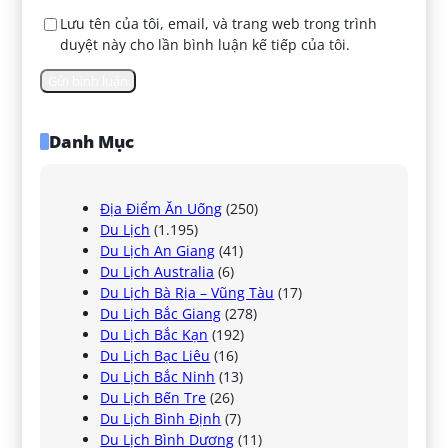
Lưu tên của tôi, email, và trang web trong trình
duyệt này cho lần bình luận kế tiếp của tôi.
Danh Mục
Địa Điểm Ăn Uống
(250)
Du Lịch
(1.195)
Du Lịch An Giang
(41)
Du Lịch Australia
(6)
Du Lịch Bà Rịa – Vũng Tàu
(17)
Du Lịch Bắc Giang
(278)
Du Lịch Bắc Kạn
(192)
Du Lịch Bạc Liêu
(16)
Du Lịch Bắc Ninh
(13)
Du Lịch Bến Tre
(26)
Du Lịch Bình Định
(7)
Du Lịch Bình Dương
(11)