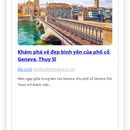
Khám phá vẻ đẹp bình yên của phố cổ 
Geneva, Thụy Sĩ
Du Lịch
·
Kinhnghiemdulich.vn
Nằm ngay giữa trung tâm của Geneva, khu phố cổ Geneva Old 
Town trở thành một…