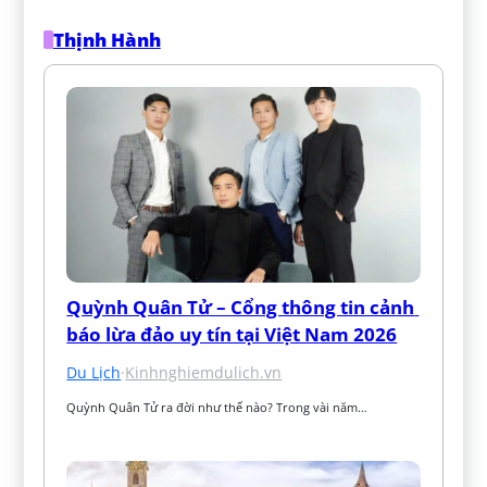
Thịnh Hành
Quỳnh Quân Tử – Cổng thông tin cảnh 
báo lừa đảo uy tín tại Việt Nam 2026
Du Lịch
·
Kinhnghiemdulich.vn
Quỳnh Quân Tử ra đời như thế nào? Trong vài năm…