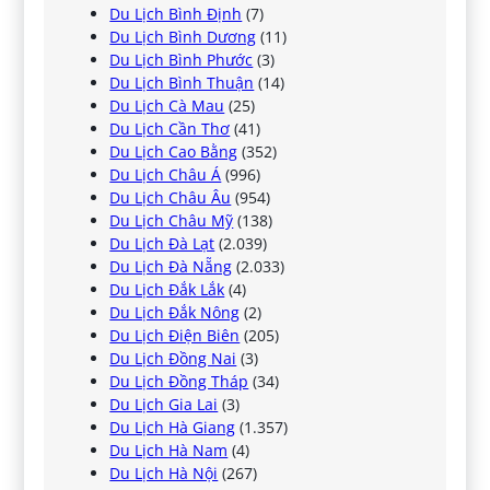
Du Lịch Bình Định
(7)
Du Lịch Bình Dương
(11)
Du Lịch Bình Phước
(3)
Du Lịch Bình Thuận
(14)
Du Lịch Cà Mau
(25)
Du Lịch Cần Thơ
(41)
Du Lịch Cao Bằng
(352)
Du Lịch Châu Á
(996)
Du Lịch Châu Âu
(954)
Du Lịch Châu Mỹ
(138)
Du Lịch Đà Lạt
(2.039)
Du Lịch Đà Nẵng
(2.033)
Du Lịch Đắk Lắk
(4)
Du Lịch Đắk Nông
(2)
Du Lịch Điện Biên
(205)
Du Lịch Đồng Nai
(3)
Du Lịch Đồng Tháp
(34)
Du Lịch Gia Lai
(3)
Du Lịch Hà Giang
(1.357)
Du Lịch Hà Nam
(4)
Du Lịch Hà Nội
(267)