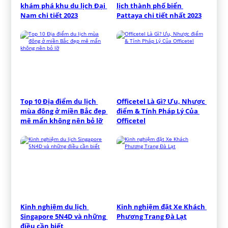
khám phá khu du lịch Đại 
lịch thành phố biển 
Nam chi tiết 2023
Pattaya chi tiết nhất 2023
Top 10 Địa điểm du lịch 
Officetel Là Gì? Ưu, Nhược 
mùa đông ở miền Bắc đẹp 
điểm & Tính Pháp Lý Của 
mê mẩn không nên bỏ lỡ
Officetel
Kinh nghiệm du lịch 
Kinh nghiệm đặt Xe Khách 
Singapore 5N4D và những 
Phương Trang Đà Lạt
điều cần biết