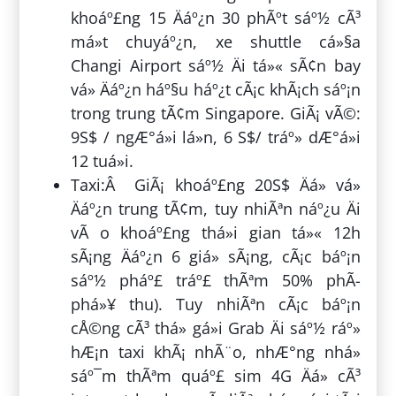
khoáº£ng 15 Äáº¿n 30 phÃºt sáº½ cÃ³
má»t chuyáº¿n, xe shuttle cá»§a
Changi Airport sáº½ Äi tá»« sÃ¢n bay
vá» Äáº¿n háº§u háº¿t cÃ¡c khÃ¡ch sáº¡n
trong trung tÃ¢m Singapore. GiÃ¡ vÃ©:
9S$ / ngÆ°á»i lá»n, 6 S$/ tráº» dÆ°á»i
12 tuá»i.
Taxi:Â GiÃ¡ khoáº£ng 20S$ Äá» vá»
Äáº¿n trung tÃ¢m, tuy nhiÃªn náº¿u Äi
vÃ o khoáº£ng thá»i gian tá»« 12h
sÃ¡ng Äáº¿n 6 giá» sÃ¡ng, cÃ¡c báº¡n
sáº½ pháº£ tráº£ thÃªm 50% phÃ­
phá»¥ thu). Tuy nhiÃªn cÃ¡c báº¡n
cÅ©ng cÃ³ thá» gá»i Grab Äi sáº½ ráº»
hÆ¡n taxi khÃ¡ nhÃ¨o, nhÆ°ng nhá»
sáº¯m thÃªm quáº£ sim 4G Äá» cÃ³