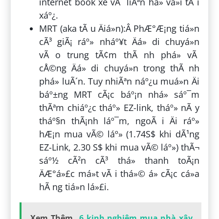
internet book xe vÃ liÃªn há» vá»i tÃ i
xáº¿.
MRT (aka tÃ u Äiá»n):Â PhÆ°Æ¡ng tiá»n
cÃ³ giÃ¡ ráº» nháº¥t Äá» di chuyá»n
vÃ o trung tÃ¢m thÃ nh phá» vÃ
cÅ©ng Äá» di chuyá»n trong thÃ nh
phá» luÃ´n. Tuy nhiÃªn náº¿u muá»n Äi
báº±ng MRT cÃ¡c báº¡n nhá» sáº¯m
thÃªm chiáº¿c tháº» EZ-link, tháº» nÃ y
tháº§n thÃ¡nh láº¯m, ngoÃ i Äi ráº»
hÆ¡n mua vÃ© láº» (1.74S$ khi dÃ¹ng
EZ-Link, 2.30 S$ khi mua vÃ© láº») thÃ¬
sáº½ cÃ²n cÃ³ thá» thanh toÃ¡n
ÄÆ°á»£c má»t vÃ i thá»© á» cÃ¡c cá»­a
hÃ ng tiá»n lá»£i.
Xem Thêm
6 kinh nghiệm mua nhà xây