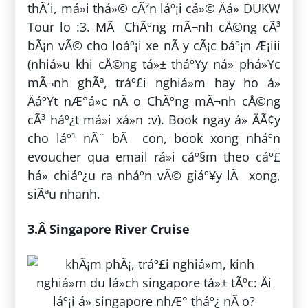
thÃ´i, má»i thá»© cÃ²n láº¡i cá»© Äá» DUKW
Tour lo :3. MÃ ChÃºng mÃ¬nh cÅ©ng cÃ³
bÃ¡n vÃ© cho loáº¡i xe nÃ y cÃ¡c báº¡n Æ¡iii
(nhiá»u khi cÅ©ng tá»± tháº¥y ná» phá»¥c
mÃ¬nh ghÃª, tráº£i nghiá»m hay ho á»
Äáº¥t nÆ°á»c nÃ o ChÃºng mÃ¬nh cÅ©ng
cÃ³ háº¿t má»i xá»n :v). Book ngay á» ÄÃ¢y
cho láº¹ nÃ¨ bÃ con, book xong nháº­n
evoucher qua email rá»i cáº§m theo cáº£
há» chiáº¿u ra nháº­n vÃ© giáº¥y lÃ xong,
siÃªu nhanh.
3.Â Singapore River Cruise