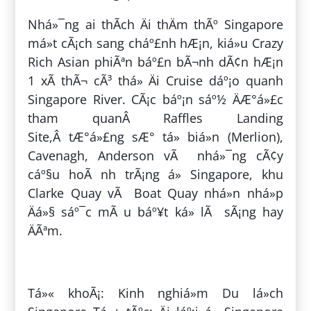
Nhá»¯ng ai thÃ­ch Äi thÄm thÃº Singapore
má»t cÃ¡ch sang cháº£nh hÆ¡n, kiá»u Crazy
Rich Asian phiÃªn báº£n bÃ¬nh dÃ¢n hÆ¡n
1 xÃ­ thÃ¬ cÃ³ thá» Äi Cruise dáº¡o quanh
Singapore River. CÃ¡c báº¡n sáº½ ÄÆ°á»£c
tham quanÂ Raffles Landing
Site,Â tÆ°á»£ng sÆ° tá»­ biá»n (Merlion),
Cavenagh, Anderson vÃ nhá»¯ng cÃ¢y
cáº§u hoÃ nh trÃ¡ng á» Singapore, khu
Clarke Quay vÃ Boat Quay nhá»n nhá»p
Äá»§ sáº¯c mÃ u báº¥t ká» lÃ sÃ¡ng hay
ÄÃªm.
ÄÄng bá»i:
Tráº§n Háº¡ MiÃªn
Tá»« khoÃ¡: Kinh nghiá»m Du lá»ch