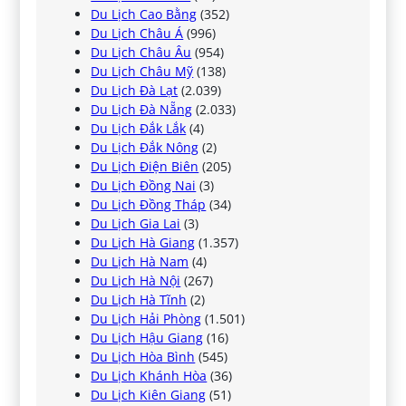
Du Lịch Cao Bằng
(352)
Du Lịch Châu Á
(996)
Du Lịch Châu Âu
(954)
Du Lịch Châu Mỹ
(138)
Du Lịch Đà Lạt
(2.039)
Du Lịch Đà Nẵng
(2.033)
Du Lịch Đắk Lắk
(4)
Du Lịch Đắk Nông
(2)
Du Lịch Điện Biên
(205)
Du Lịch Đồng Nai
(3)
Du Lịch Đồng Tháp
(34)
Du Lịch Gia Lai
(3)
Du Lịch Hà Giang
(1.357)
Du Lịch Hà Nam
(4)
Du Lịch Hà Nội
(267)
Du Lịch Hà Tĩnh
(2)
Du Lịch Hải Phòng
(1.501)
Du Lịch Hậu Giang
(16)
Du Lịch Hòa Bình
(545)
Du Lịch Khánh Hòa
(36)
Du Lịch Kiên Giang
(51)