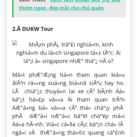
thơm ngon, đẹp mắt cho chủ quán
2.Â DUKW Tour
Má»t phÆ°Æ¡ng tiá»n tham quan kiá»u
âlÃªn rá»«ng xuá»ng biá»nâ siÃªu hay ho.
LÃ chiáº¿c thuyá»n lai xe cÃ³ bÃ¡nh Äá»
káº¿t há»£p vá»«a Äi tham quan trÃªn
ÄÆ°á»ng bá» vá»«a cÃ³ thá» cháº¡y phÃ
phÃ dÆ°á»i nÆ°á»c báº¥t cháº¥p má»i
Äá»a hÃ¬nh. Viá»c cá»§a cÃ¡c báº¡n chá» lÃ
ngá»i vÃ thÆ°á»ng thá»©c quang cáº£nh