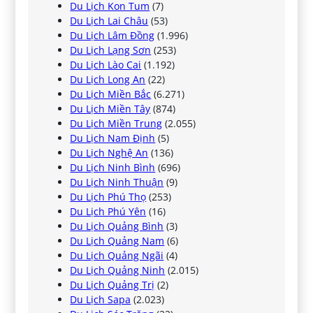
Du Lịch Kon Tum
(7)
Du Lịch Lai Châu
(53)
Du Lịch Lâm Đồng
(1.996)
Du Lịch Lạng Sơn
(253)
Du Lịch Lào Cai
(1.192)
Du Lịch Long An
(22)
Du Lịch Miền Bắc
(6.271)
Du Lịch Miền Tây
(874)
Du Lịch Miền Trung
(2.055)
Du Lịch Nam Định
(5)
Du Lịch Nghệ An
(136)
Du Lịch Ninh Bình
(696)
Du Lịch Ninh Thuận
(9)
Du Lịch Phú Thọ
(253)
Du Lịch Phú Yên
(16)
Du Lịch Quảng Bình
(3)
Du Lịch Quảng Nam
(6)
Du Lịch Quảng Ngãi
(4)
Du Lịch Quảng Ninh
(2.015)
Du Lịch Quảng Trị
(2)
Du Lịch Sapa
(2.023)