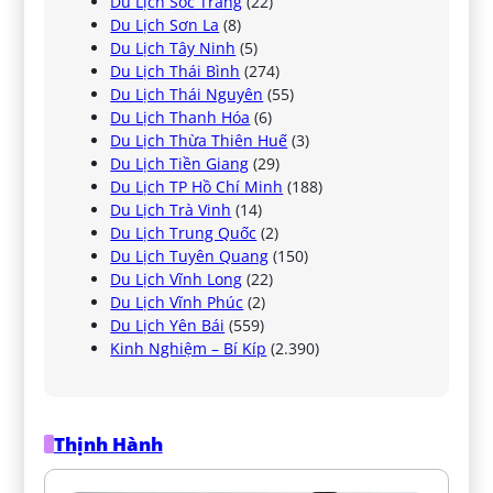
Du Lịch Sóc Trăng
(22)
Du Lịch Sơn La
(8)
Du Lịch Tây Ninh
(5)
Du Lịch Thái Bình
(274)
Du Lịch Thái Nguyên
(55)
Du Lịch Thanh Hóa
(6)
Du Lịch Thừa Thiên Huế
(3)
Du Lịch Tiền Giang
(29)
Du Lịch TP Hồ Chí Minh
(188)
Du Lịch Trà Vinh
(14)
Du Lịch Trung Quốc
(2)
Du Lịch Tuyên Quang
(150)
Du Lịch Vĩnh Long
(22)
Du Lịch Vĩnh Phúc
(2)
Du Lịch Yên Bái
(559)
Kinh Nghiệm – Bí Kíp
(2.390)
Thịnh Hành