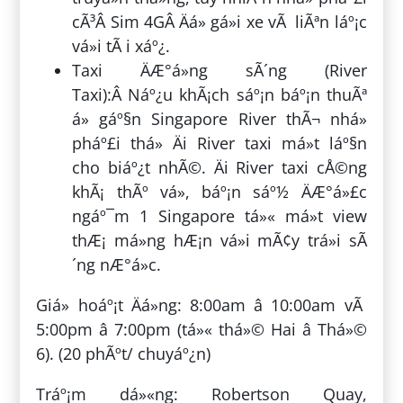
cÃ³Â Sim 4GÂ Äá» gá»i xe vÃ liÃªn láº¡c
vá»i tÃ i xáº¿.
Taxi ÄÆ°á»ng sÃ´ng (River
Taxi):Â Náº¿u khÃ¡ch sáº¡n báº¡n thuÃª
á» gáº§n Singapore River thÃ¬ nhá»
pháº£i thá»­ Äi River taxi má»t láº§n
cho biáº¿t nhÃ©. Äi River taxi cÅ©ng
khÃ¡ thÃº vá», báº¡n sáº½ ÄÆ°á»£c
ngáº¯m 1 Singapore tá»« má»t view
thÆ¡ má»ng hÆ¡n vá»i mÃ¢y trá»i sÃ
´ng nÆ°á»c.
Giá» hoáº¡t Äá»ng: 8:00am â 10:00am vÃ
5:00pm â 7:00pm (tá»« thá»© Hai â Thá»©
6). (20 phÃºt/ chuyáº¿n)
Tráº¡m dá»«ng: Robertson Quay,