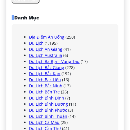
Danh Mục
Địa Điểm Ăn Uống
(250)
Du Lịch
(1.195)
Du Lịch An Giang
(41)
Du Lịch Australia
(6)
Du Lịch Bà Rịa – Vũng Tàu
(17)
Du Lịch Bắc Giang
(278)
Du Lịch Bắc Kạn
(192)
Du Lịch Bạc Liêu
(16)
Du Lịch Bắc Ninh
(13)
Du Lịch Bến Tre
(26)
Du Lịch Bình Định
(7)
Du Lịch Bình Dương
(11)
Du Lịch Bình Phước
(3)
Du Lịch Bình Thuận
(14)
Du Lịch Cà Mau
(25)
Du Lịch Cần Thơ
(41)