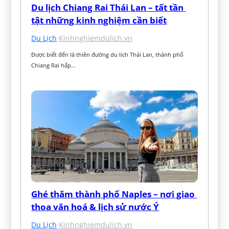
Du lịch Chiang Rai Thái Lan – tất tần 
tật những kinh nghiệm cần biết
Du Lịch
·
Kinhnghiemdulich.vn
Được biết đến là thiên đường du lịch Thái Lan, thành phố 
Chiang Rai hấp…
Ghé thăm thành phố Naples – nơi giao 
thoa văn hoá & lịch sử nước Ý
Du Lịch
·
Kinhnghiemdulich.vn