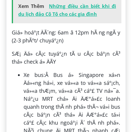
Xem Thêm
Những điều cần biết khi đi
du lịch đảo Cô Tô cho các gia đình
Giá» hoáº¡t ÄÃ´ng: 6am â 12pm hÃ ng ngÃ y
(2-3 phÃºt/ chuyáº¿n)
SÆ¡ Äá» cÃ¡c tuyáº¿n tÃ u cÃ¡c báº¡n cÃ³
thá» check á» ÄÃY
Xe bus:Â Bus á» Singapore xá»n
Äá»«ng há»i, xe vá»«a to vá»«a sáº¡ch,
vá»«a thÆ¡m, vá»«a cÃ³ cáº£ TV ná»¯a.
Náº¿u MRT chá» Äi ÄÆ°á»£c loanh
quanh trong thÃ nh phá» thÃ¬ vá»i bus
cÃ¡c báº¡n cÃ³ thá» Äi ÄÆ°á»£c tá»i
cáº£ cÃ¡c khu ngoáº¡i Ã´ thÃ nh phá».
NÃ³i chung Äi MRT thÃ¬ nhanh cÆ¡