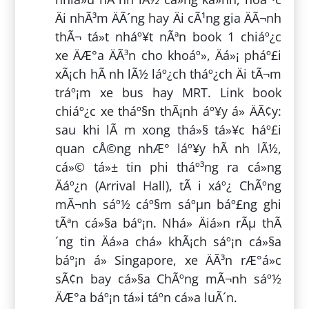
Äi nhÃ³m ÄÃ´ng hay Äi cÃ¹ng gia ÄÃ¬nh
thÃ¬ tá»t nháº¥t nÃªn book 1 chiáº¿c
xe ÄÆ°a ÄÃ³n cho khoáº», Äá»¡ pháº£i
xÃ¡ch hÃ nh lÃ½ láº¿ch tháº¿ch Äi tÃ¬m
tráº¡m xe bus hay MRT. Link book
chiáº¿c xe tháº§n thÃ¡nh áº¥y á» ÄÃ¢y:
sau khi lÃ m xong thá»§ tá»¥c háº£i
quan cÅ©ng nhÆ° láº¥y hÃ nh lÃ½,
cá»© tá»± tin phi tháº³ng ra cá»ng
Äáº¿n (Arrival Hall), tÃ i xáº¿ ChÃºng
mÃ¬nh sáº½ cáº§m sáºµn báº£ng ghi
tÃªn cá»§a báº¡n. Nhá» Äiá»n rÃµ thÃ
´ng tin Äá»a chá» khÃ¡ch sáº¡n cá»§a
báº¡n á» Singapore, xe ÄÃ³n rÆ°á»c
sÃ¢n bay cá»§a ChÃºng mÃ¬nh sáº½
ÄÆ°a báº¡n tá»i táº­n cá»­a luÃ´n.