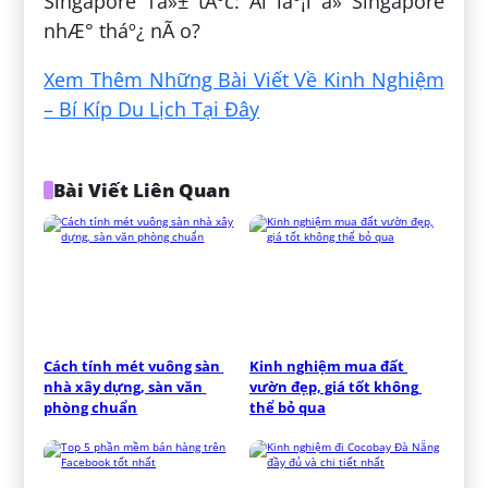
Singapore Tá»± tÃºc: Äi láº¡i á» Singapore
nhÆ° tháº¿ nÃ o?
Xem Thêm Những Bài Viết Về Kinh Nghiệm
– Bí Kíp Du Lịch Tại Đây
Bài Viết Liên Quan
Cách tính mét vuông sàn 
Kinh nghiệm mua đất 
nhà xây dựng, sàn văn 
vườn đẹp, giá tốt không 
phòng chuẩn
thể bỏ qua