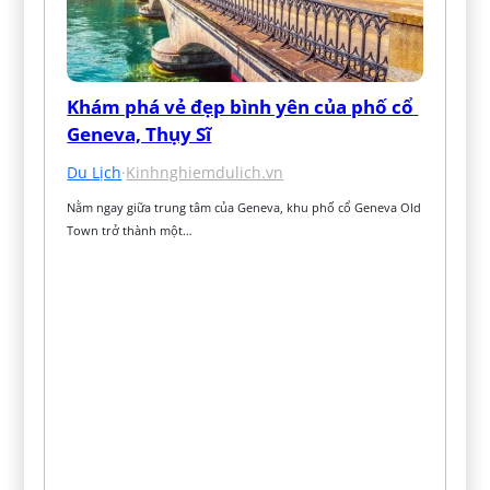
Khám phá vẻ đẹp bình yên của phố cổ 
Geneva, Thụy Sĩ
Du Lịch
·
Kinhnghiemdulich.vn
Nằm ngay giữa trung tâm của Geneva, khu phố cổ Geneva Old 
Town trở thành một…