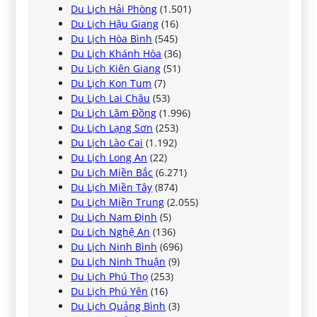
Du Lịch Hải Phòng
(1.501)
Du Lịch Hậu Giang
(16)
Du Lịch Hòa Bình
(545)
Du Lịch Khánh Hòa
(36)
Du Lịch Kiên Giang
(51)
Du Lịch Kon Tum
(7)
Du Lịch Lai Châu
(53)
Du Lịch Lâm Đồng
(1.996)
Du Lịch Lạng Sơn
(253)
Du Lịch Lào Cai
(1.192)
Du Lịch Long An
(22)
Du Lịch Miền Bắc
(6.271)
Du Lịch Miền Tây
(874)
Du Lịch Miền Trung
(2.055)
Du Lịch Nam Định
(5)
Du Lịch Nghệ An
(136)
Du Lịch Ninh Bình
(696)
Du Lịch Ninh Thuận
(9)
Du Lịch Phú Thọ
(253)
Du Lịch Phú Yên
(16)
Du Lịch Quảng Bình
(3)