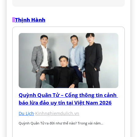
Thịnh Hành
Quỳnh Quân Tử – Cổng thông tin cảnh 
báo lừa đảo uy tín tại Việt Nam 2026
Du Lịch
·
Kinhnghiemdulich.vn
Quỳnh Quân Tử ra đời như thế nào? Trong vài năm…