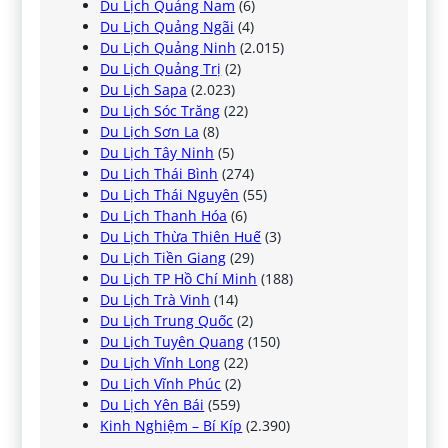
Du Lịch Quảng Nam
(6)
Du Lịch Quảng Ngãi
(4)
Du Lịch Quảng Ninh
(2.015)
Du Lịch Quảng Trị
(2)
Du Lịch Sapa
(2.023)
Du Lịch Sóc Trăng
(22)
Du Lịch Sơn La
(8)
Du Lịch Tây Ninh
(5)
Du Lịch Thái Bình
(274)
Du Lịch Thái Nguyên
(55)
Du Lịch Thanh Hóa
(6)
Du Lịch Thừa Thiên Huế
(3)
Du Lịch Tiền Giang
(29)
Du Lịch TP Hồ Chí Minh
(188)
Du Lịch Trà Vinh
(14)
Du Lịch Trung Quốc
(2)
Du Lịch Tuyên Quang
(150)
Du Lịch Vĩnh Long
(22)
Du Lịch Vĩnh Phúc
(2)
Du Lịch Yên Bái
(559)
Kinh Nghiệm – Bí Kíp
(2.390)