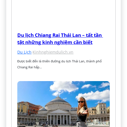
Du lịch Chiang Rai Thái Lan – tất tần 
tật những kinh nghiệm cần biết
Du Lịch
·
Kinhnghiemdulich.vn
Được biết đến là thiên đường du lịch Thái Lan, thành phố 
Chiang Rai hấp…