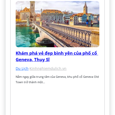
Khám phá vẻ đẹp bình yên của phố cổ 
Geneva, Thụy Sĩ
Du Lịch
·
Kinhnghiemdulich.vn
Nằm ngay giữa trung tâm của Geneva, khu phố cổ Geneva Old 
Town trở thành một…