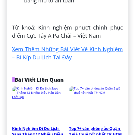
bằng mô tô an toàn
Đăng bởi:
Bùi Định
Từ khoá: Kinh nghiệm phượt chinh phục
điểm Cực Tây A Pa Chải – Việt Nam
Xem Thêm Những Bài Viết Về Kinh Nghiệm
– Bí Kíp Du Lịch Tại Đây
Bài Viết Liên Quan
Kinh Nghiệm Đi Du Lịch 
Top 7+ văn phòng ảo Quận 
Sapa Tháng 12 Nhiều Điều 
2 giá thuê tốt nhất TP.HCM