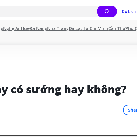
Du Lịch 
ng
Nghệ An
Huế
Đà Nẵng
Nha Trang
Đà Lạt
Hồ Chí Minh
Cần Thơ
Phú 
ây có sướng hay không?
Sha