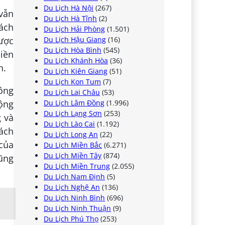
Du Lịch Hà Nội
(267)
 vẫn
Du Lịch Hà Tĩnh
(2)
hách
Du Lịch Hải Phòng
(1.501)
Du Lịch Hậu Giang
(16)
được
Du Lịch Hòa Bình
(545)
miền
Du Lịch Khánh Hòa
(36)
n.
Du Lịch Kiên Giang
(51)
Du Lịch Kon Tum
(7)
hông
Du Lịch Lai Châu
(53)
Du Lịch Lâm Đồng
(1.996)
ộng
Du Lịch Lạng Sơn
(253)
g và
Du Lịch Lào Cai
(1.192)
cách
Du Lịch Long An
(22)
của
Du Lịch Miền Bắc
(6.271)
Du Lịch Miền Tây
(874)
ũng
Du Lịch Miền Trung
(2.055)
Du Lịch Nam Định
(5)
Du Lịch Nghệ An
(136)
Du Lịch Ninh Bình
(696)
Du Lịch Ninh Thuận
(9)
Du Lịch Phú Thọ
(253)