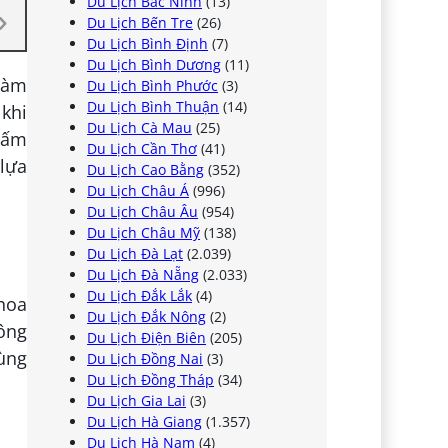
Du Lịch Bắc Ninh
(13)
Du Lịch Bến Tre
(26)
Du Lịch Bình Định
(7)
Du Lịch Bình Dương
(11)
Làm
Du Lịch Bình Phước
(3)
Du Lịch Bình Thuận
(14)
 khi
Du Lịch Cà Mau
(25)
 cấm
Du Lịch Cần Thơ
(41)
 lựa
Du Lịch Cao Bằng
(352)
Du Lịch Châu Á
(996)
Du Lịch Châu Âu
(954)
Du Lịch Châu Mỹ
(138)
Du Lịch Đà Lạt
(2.039)
Du Lịch Đà Nẵng
(2.033)
Du Lịch Đắk Lắk
(4)
thoa
Du Lịch Đắk Nông
(2)
ông
Du Lịch Điện Biên
(205)
vùng
Du Lịch Đồng Nai
(3)
Du Lịch Đồng Tháp
(34)
Du Lịch Gia Lai
(3)
Du Lịch Hà Giang
(1.357)
Du Lịch Hà Nam
(4)