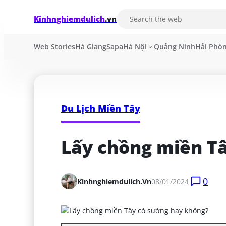
Kinhnghiemdulich
.vn
Web Stories
Hà Giang
Sapa
Hà Nội
Quảng Ninh
Hải Phò
Du Lịch Miền Tây
Lấy chồng miền T
0
Kinhnghiemdulich.vn
08/01/2024