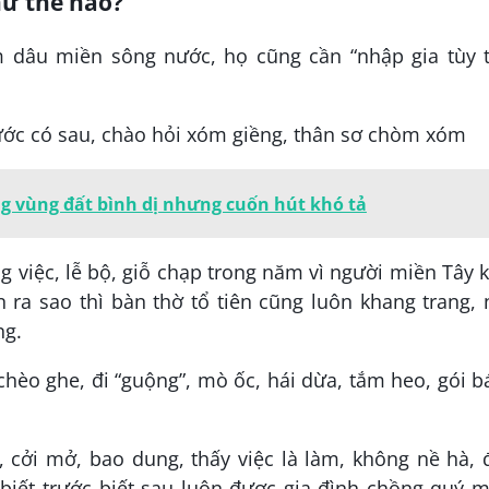
hư thế nào?
m dâu miền sông nước, họ cũng cần “nhập gia tùy t
rước có sau, chào hỏi xóm giềng, thân sơ chòm xóm
g vùng đất bình dị nhưng cuốn hút khó tả
việc, lễ bộ, giỗ chạp trong năm vì người miền Tây 
 ra sao thì bàn thờ tổ tiên cũng luôn khang trang,
ng.
hèo ghe, đi “guộng”, mò ốc, hái dừa, tắm heo, gói 
, cởi mở, bao dung, thấy việc là làm, không nề hà,
biết trước biết sau luôn được gia đình chồng quý 