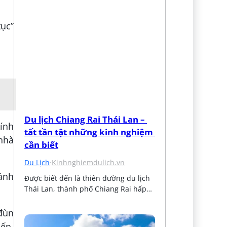
ục”
Du lịch Chiang Rai Thái Lan – 
kính
tất tần tật những kinh nghiệm 
 nhà
cần biết
Du Lịch
·
Kinhnghiemdulich.vn
bánh
Được biết đến là thiên đường du lịch 
Thái Lan, thành phố Chiang Rai hấp…
 đùn
mến,