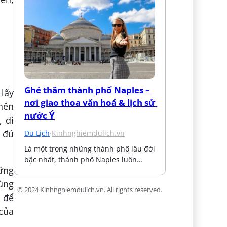
Ghé thăm thành phố Naples – 
 lấy
nơi giao thoa văn hoá & lịch sử 
 nên
nước Ý
, đi
 đủ
Du Lịch
·
Kinhnghiemdulich.vn
Là một trong những thành phố lâu đời 
bậc nhất, thành phố Naples luôn…
ững
ùng
© 2024 Kinhnghiemdulich.vn. All rights reserved.
u để
 của