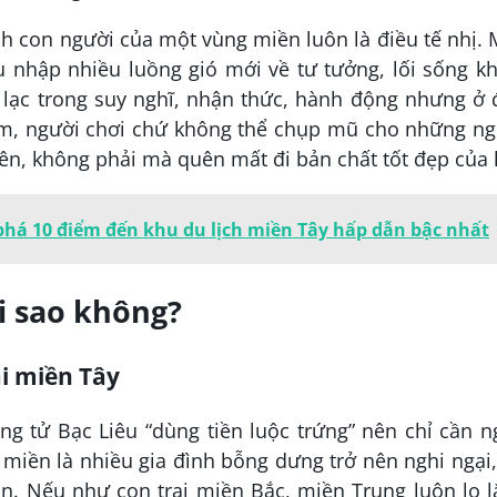
ch con người của một vùng miền luôn là điều tế nhị.
u nhập nhiều luồng gió mới về tư tưởng, lối sống k
h lạc trong suy nghĩ, nhận thức, hành động nhưng ở
làm, người chơi chứ không thể chụp mũ cho những ng
ên, không phải mà quên mất đi bản chất tốt đẹp của 
há 10 điểm đến khu du lịch miền Tây hấp dẫn bậc nhất
i sao không?
ai miền Tây
ng tử Bạc Liêu “dùng tiền luộc trứng” nên chỉ cần 
miền là nhiều gia đình bỗng dưng trở nên nghi ngại
ận. Nếu như con trai miền Bắc, miền Trung luôn lo 