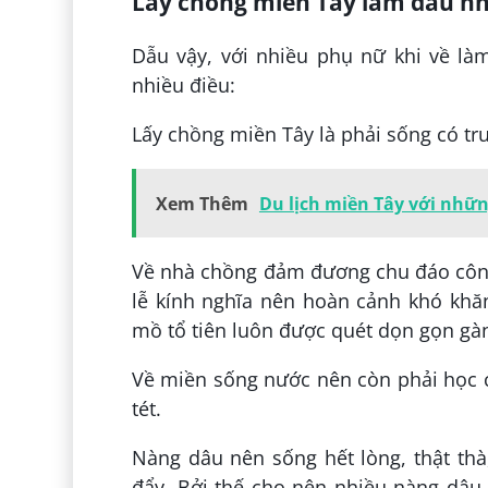
Lấy chồng miền Tây làm dâu n
Dẫu vậy, với nhiều phụ nữ khi về là
nhiều điều:
Lấy chồng miền Tây là phải sống có t
Xem Thêm
Du lịch miền Tây với nhữn
Về nhà chồng đảm đương chu đáo công 
lễ kính nghĩa nên hoàn cảnh khó khăn
mồ tổ tiên luôn được quét dọn gọn gà
Về miền sống nước nên còn phải học c
tét.
Nàng dâu nên sống hết lòng, thật thà
đẩy. Bởi thế cho nên nhiều nàng dâu 