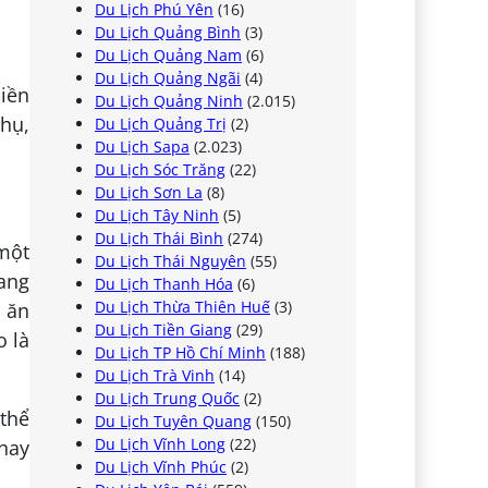
Du Lịch Phú Yên
(16)
Du Lịch Quảng Bình
(3)
Du Lịch Quảng Nam
(6)
Du Lịch Quảng Ngãi
(4)
iền
Du Lịch Quảng Ninh
(2.015)
thụ,
Du Lịch Quảng Trị
(2)
Du Lịch Sapa
(2.023)
Du Lịch Sóc Trăng
(22)
Du Lịch Sơn La
(8)
Du Lịch Tây Ninh
(5)
Du Lịch Thái Bình
(274)
một
Du Lịch Thái Nguyên
(55)
mang
Du Lịch Thanh Hóa
(6)
Du Lịch Thừa Thiên Huế
(3)
 ăn
Du Lịch Tiền Giang
(29)
o là
Du Lịch TP Hồ Chí Minh
(188)
Du Lịch Trà Vinh
(14)
Du Lịch Trung Quốc
(2)
 thể
Du Lịch Tuyên Quang
(150)
Du Lịch Vĩnh Long
(22)
 hay
Du Lịch Vĩnh Phúc
(2)