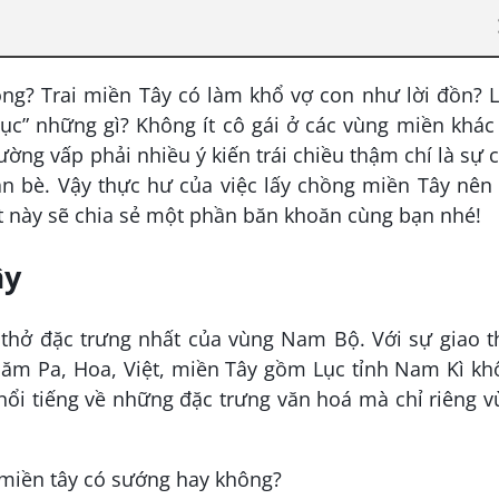
ng? Trai miền Tây có làm khổ vợ con như lời đồn? 
ục” những gì? Không ít cô gái ở các vùng miền khác
ường vấp phải nhiều ý kiến trái chiều thậm chí là sự
an bè. Vậy thực hư của việc lấy chồng miền Tây nên
t này sẽ chia sẻ một phần băn khoăn cùng bạn nhé!
ây
 thở đặc trưng nhất của vùng Nam Bộ. Với sự giao 
ăm Pa, Hoa, Việt, miền Tây gồm Lục tỉnh Nam Kì kh
nổi tiếng về những đặc trưng văn hoá mà chỉ riêng 