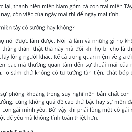
ợc lại, thanh niên miền Nam gồm cả con trai miền Tây
nay, còn việc của ngày mai thì để ngày mai tính.
họ nói được làm được. Nói là làm và những gì họ kh
 thẳng thắn, thật thà này mà đôi khi họ bị cho là t
t lấy lòng người khác. Kể cả trong quan niệm về gia đ
 tiền bạc mà thường quan tâm đến sự thoải mái của 
m, lo sắm chứ không có tư tưởng tằn tiện, chắt bóp
 sự phóng khoáng trong suy nghĩ nên bản chất con t
rưởng, cũng không quá đề cao thứ bậc hay sự môn đ
i con gái mình yêu. Bởi vậy khi phải lòng một cô gái
uột để yêu mà không tính toán thiệt hơn.