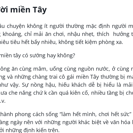
ời miền Tây
âu chuyện không ít người thường mặc định người m
 khoáng, chỉ mải ăn chơi, nhậu nhẹt, thích hưởng 
iêu tiêu hết bấy nhiêu, không tiết kiệm phòng xa.
hông ăn cùng mâm, uống cùng nguồn nước, ở cùng 
ng và những chàng trai cô gái miền Tây thường bị 
hư vậy. Sự nồng hậu, hiếu khách dễ bị hiểu là mải
ưa che nắng chứ k cần quá kiên cố, nhiều tầng bị ch
.v.
thành phong cách sống “làm hết mình, chơi hết sức”
hàng ngày nên với những người khác biệt về văn hóa
i những định kiến trên.