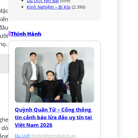
Du Lịch Yên Bái
(559)
Kinh Nghiệm – Bí Kíp
(2.390)
 Mặc
hiến
 đâu
Thịnh Hành
ười
họ.
Quỳnh Quân Tử – Cổng thông 
tin cảnh báo lừa đảo uy tín tại 
nghe
Việt Nam 2026
, dò
lắng
Du Lịch
·
Kinhnghiemdulich.vn