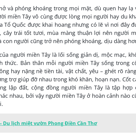
 mở và phóng khoáng trong mọi mặt, dù quen hay lạ
gười miền Tây vô cùng được lòng mọi người hay du k
ủa Tổ Quốc được khai hoang nhưng có lẽ vì nơi đây 
, cây trái tốt tươi, mùa màng thuận lợi nên người 
và con người cũng trở nên phóng khoáng, dịu dàng hơ
của người miền Tây là lối sống giản dị, mộc mạc, k
ình thức. Bản thân mỗi người miền Tây sống trong c
ng hay nặng nề tiền tài, vật chất, yêu – ghét rõ ràn
ương trợ giúp đỡ nhau trong khó khăn, hoạn nạn. Cốt 
ng lập đất, cộng đồng người miền Tây là tập hợp 
hác nhau, bởi vậy người miền Tây ở hoàn cảnh nào c
i.
 – Du lịch miệt vườn Phong Điền Cần Thơ