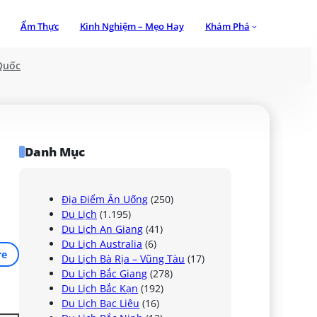
Ẩm Thực
Kinh Nghiệm – Mẹo Hay
Khám Phá
Quốc
Danh Mục
Địa Điểm Ăn Uống
(250)
Du Lịch
(1.195)
Du Lịch An Giang
(41)
Du Lịch Australia
(6)
re
Du Lịch Bà Rịa – Vũng Tàu
(17)
Du Lịch Bắc Giang
(278)
Du Lịch Bắc Kạn
(192)
Du Lịch Bạc Liêu
(16)