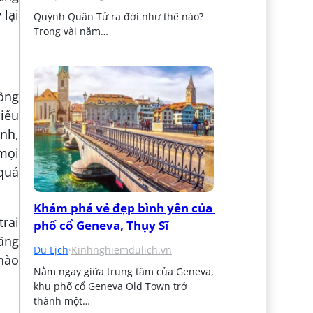
 lại
Quỳnh Quân Tử ra đời như thế nào? 
Trong vài năm…
ông
hiếu
ình,
mọi
 quá
Khám phá vẻ đẹp bình yên của 
rai
phố cổ Geneva, Thụy Sĩ
ăng
Du Lịch
·
Kinhnghiemdulich.vn
 nào
Nằm ngay giữa trung tâm của Geneva, 
khu phố cổ Geneva Old Town trở 
thành một…