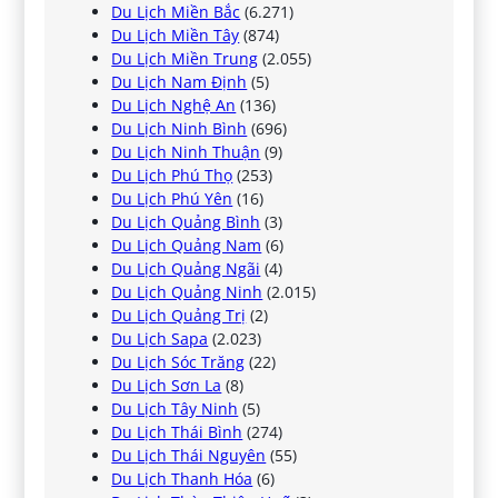
Du Lịch Miền Bắc
(6.271)
Du Lịch Miền Tây
(874)
Du Lịch Miền Trung
(2.055)
Du Lịch Nam Định
(5)
Du Lịch Nghệ An
(136)
Du Lịch Ninh Bình
(696)
Du Lịch Ninh Thuận
(9)
Du Lịch Phú Thọ
(253)
Du Lịch Phú Yên
(16)
Du Lịch Quảng Bình
(3)
Du Lịch Quảng Nam
(6)
Du Lịch Quảng Ngãi
(4)
Du Lịch Quảng Ninh
(2.015)
Du Lịch Quảng Trị
(2)
Du Lịch Sapa
(2.023)
Du Lịch Sóc Trăng
(22)
Du Lịch Sơn La
(8)
Du Lịch Tây Ninh
(5)
Du Lịch Thái Bình
(274)
Du Lịch Thái Nguyên
(55)
Du Lịch Thanh Hóa
(6)