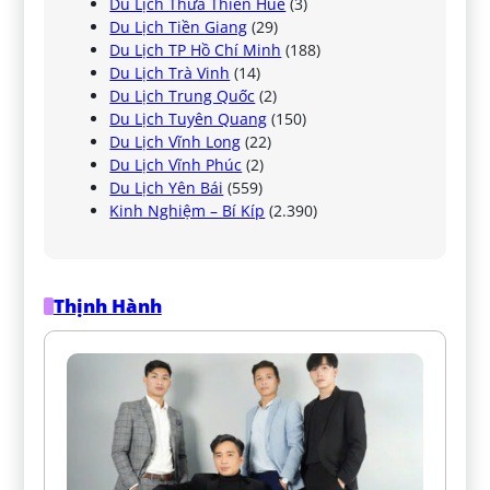
Du Lịch Thừa Thiên Huế
(3)
Du Lịch Tiền Giang
(29)
Du Lịch TP Hồ Chí Minh
(188)
Du Lịch Trà Vinh
(14)
Du Lịch Trung Quốc
(2)
Du Lịch Tuyên Quang
(150)
Du Lịch Vĩnh Long
(22)
Du Lịch Vĩnh Phúc
(2)
Du Lịch Yên Bái
(559)
Kinh Nghiệm – Bí Kíp
(2.390)
Thịnh Hành