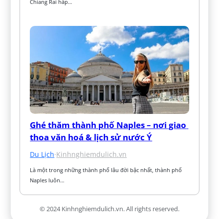
Chiang Rai hấp…
Ghé thăm thành phố Naples – nơi giao 
thoa văn hoá & lịch sử nước Ý
Du Lịch
·
Kinhnghiemdulich.vn
Là một trong những thành phố lâu đời bậc nhất, thành phố 
Naples luôn…
© 2024 Kinhnghiemdulich.vn. All rights reserved.