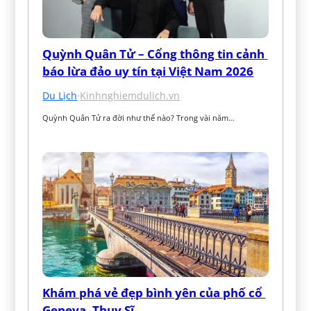
Quỳnh Quân Tử – Cổng thông tin cảnh 
báo lừa đảo uy tín tại Việt Nam 2026
Du Lịch
·
Kinhnghiemdulich.vn
Quỳnh Quân Tử ra đời như thế nào? Trong vài năm…
Khám phá vẻ đẹp bình yên của phố cổ 
Geneva, Thụy Sĩ