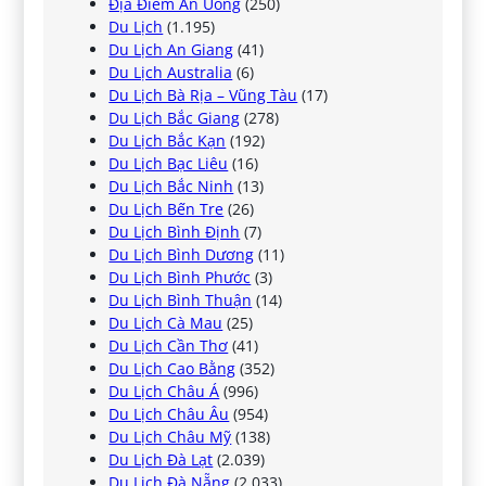
Địa Điểm Ăn Uống
(250)
Du Lịch
(1.195)
Du Lịch An Giang
(41)
Du Lịch Australia
(6)
Du Lịch Bà Rịa – Vũng Tàu
(17)
Du Lịch Bắc Giang
(278)
Du Lịch Bắc Kạn
(192)
Du Lịch Bạc Liêu
(16)
Du Lịch Bắc Ninh
(13)
Du Lịch Bến Tre
(26)
Du Lịch Bình Định
(7)
Du Lịch Bình Dương
(11)
Du Lịch Bình Phước
(3)
Du Lịch Bình Thuận
(14)
Du Lịch Cà Mau
(25)
Du Lịch Cần Thơ
(41)
Du Lịch Cao Bằng
(352)
Du Lịch Châu Á
(996)
Du Lịch Châu Âu
(954)
Du Lịch Châu Mỹ
(138)
Du Lịch Đà Lạt
(2.039)
Du Lịch Đà Nẵng
(2.033)