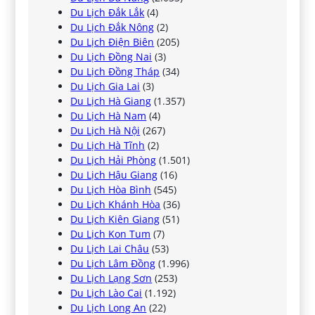
Du Lịch Đắk Lắk
(4)
Du Lịch Đắk Nông
(2)
Du Lịch Điện Biên
(205)
Du Lịch Đồng Nai
(3)
Du Lịch Đồng Tháp
(34)
Du Lịch Gia Lai
(3)
Du Lịch Hà Giang
(1.357)
Du Lịch Hà Nam
(4)
Du Lịch Hà Nội
(267)
Du Lịch Hà Tĩnh
(2)
Du Lịch Hải Phòng
(1.501)
Du Lịch Hậu Giang
(16)
Du Lịch Hòa Bình
(545)
Du Lịch Khánh Hòa
(36)
Du Lịch Kiên Giang
(51)
Du Lịch Kon Tum
(7)
Du Lịch Lai Châu
(53)
Du Lịch Lâm Đồng
(1.996)
Du Lịch Lạng Sơn
(253)
Du Lịch Lào Cai
(1.192)
Du Lịch Long An
(22)