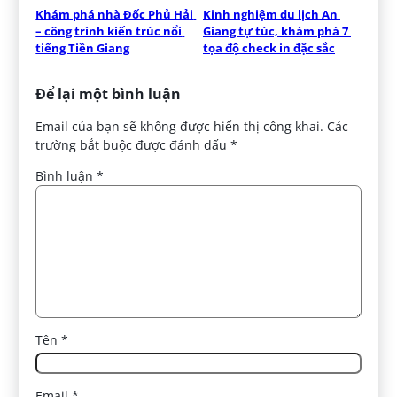
Khám phá nhà Đốc Phủ Hải 
Kinh nghiệm du lịch An 
– công trình kiến trúc nổi 
Giang tự túc, khám phá 7 
tiếng Tiền Giang
tọa độ check in đặc sắc
Để lại một bình luận
Email của bạn sẽ không được hiển thị công khai.
Các
trường bắt buộc được đánh dấu
*
Bình luận
*
Tên
*
Email
*