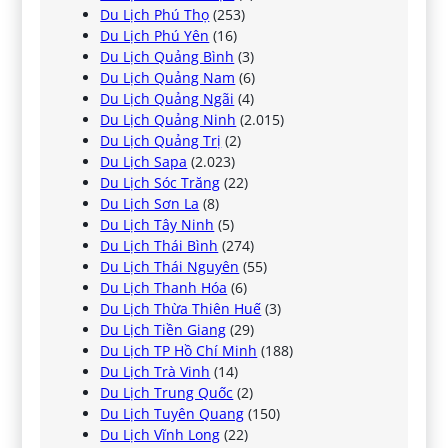
Du Lịch Phú Thọ
(253)
Du Lịch Phú Yên
(16)
Du Lịch Quảng Bình
(3)
Du Lịch Quảng Nam
(6)
Du Lịch Quảng Ngãi
(4)
Du Lịch Quảng Ninh
(2.015)
Du Lịch Quảng Trị
(2)
Du Lịch Sapa
(2.023)
Du Lịch Sóc Trăng
(22)
Du Lịch Sơn La
(8)
Du Lịch Tây Ninh
(5)
Du Lịch Thái Bình
(274)
Du Lịch Thái Nguyên
(55)
Du Lịch Thanh Hóa
(6)
Du Lịch Thừa Thiên Huế
(3)
Du Lịch Tiền Giang
(29)
Du Lịch TP Hồ Chí Minh
(188)
Du Lịch Trà Vinh
(14)
Du Lịch Trung Quốc
(2)
Du Lịch Tuyên Quang
(150)
Du Lịch Vĩnh Long
(22)