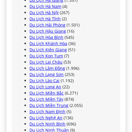
Du Lịch Hà Giang
(1.357)
Du Lịch Hà Nam
(4)
Du Lịch Hà Nội
(267)
Du Lịch Hà Tĩnh
(2)
Du Lịch Hải Phòng
(1.501)
Du Lịch Hậu Giang
(16)
Du Lịch Hòa Bình
(545)
Du Lịch Khánh Hòa
(36)
Du Lịch Kiên Giang
(51)
Du Lịch Kon Tum
(7)
Du Lịch Lai Châu
(53)
Du Lịch Lâm Đồng
(1.996)
Du Lịch Lạng Sơn
(253)
Du Lịch Lào Cai
(1.192)
Du Lịch Long An
(22)
Du Lịch Miền Bắc
(6.271)
Du Lịch Miền Tây
(874)
Du Lịch Miền Trung
(2.055)
Du Lịch Nam Định
(5)
Du Lịch Nghệ An
(136)
Du Lịch Ninh Bình
(696)
Du Lịch Ninh Thuận
(9)