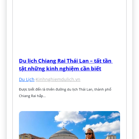
Du lịch Chiang Rai Thái Lan – tất tần 
tật những kinh nghiệm cần biết
Du Lịch
·
Kinhnghiemdulich.vn
Được biết đến là thiên đường du lịch Thái Lan, thành phố 
Chiang Rai hấp…