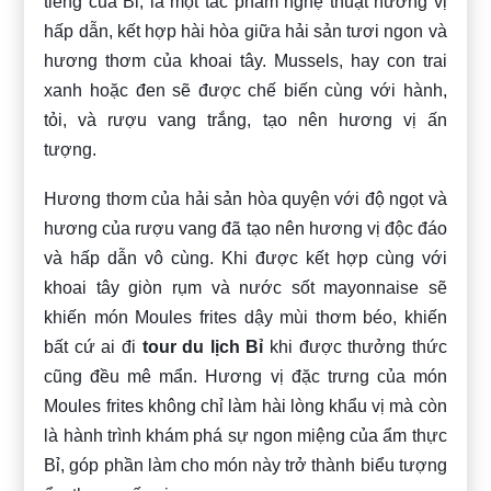
tiếng của Bỉ, là một tác phẩm nghệ thuật hương vị
hấp dẫn, kết hợp hài hòa giữa hải sản tươi ngon và
hương thơm của khoai tây. Mussels, hay con trai
xanh hoặc đen sẽ được chế biến cùng với hành,
tỏi, và rượu vang trắng, tạo nên hương vị ấn
tượng.
Hương thơm của hải sản hòa quyện với độ ngọt và
hương của rượu vang đã tạo nên hương vị độc đáo
và hấp dẫn vô cùng. Khi được kết hợp cùng với
khoai tây giòn rụm và nước sốt mayonnaise sẽ
khiến món Moules frites dậy mùi thơm béo, khiến
bất cứ ai đi
tour du lịch Bỉ
khi được thưởng thức
cũng đều mê mẩn. Hương vị đặc trưng của món
Moules frites không chỉ làm hài lòng khẩu vị mà còn
là hành trình khám phá sự ngon miệng của ẩm thực
Bỉ, góp phần làm cho món này trở thành biểu tượng