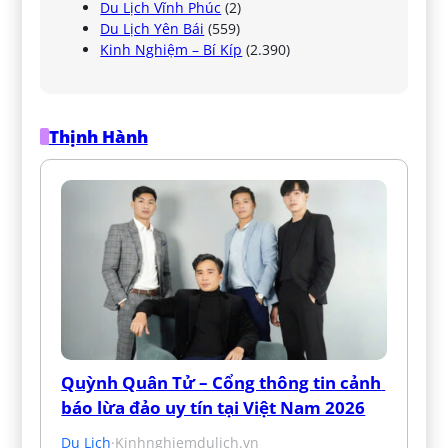
Du Lịch Vĩnh Phúc
(2)
Du Lịch Yên Bái
(559)
Kinh Nghiệm – Bí Kíp
(2.390)
Thịnh Hành
Quỳnh Quân Tử – Cổng thông tin cảnh 
báo lừa đảo uy tín tại Việt Nam 2026
Du Lịch
·
Kinhnghiemdulich.vn