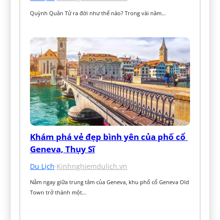
Quỳnh Quân Tử ra đời như thế nào? Trong vài năm…
Khám phá vẻ đẹp bình yên của phố cổ 
Geneva, Thụy Sĩ
Du Lịch
·
Kinhnghiemdulich.vn
Nằm ngay giữa trung tâm của Geneva, khu phố cổ Geneva Old 
Town trở thành một…