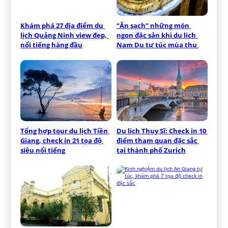
Khám phá 27 địa điểm du 
“Ăn sạch” những món 
lịch Quảng Ninh view đẹp, 
ngon đặc sản khi du lịch 
nổi tiếng hàng đầu
Nam Du tự túc mùa thu 
Tổng hợp tour du lịch Tiền 
Du lịch Thụy Sĩ: Check in 10 
Giang, check in 21 tọa độ 
điểm tham quan đặc sắc 
siêu nổi tiếng
tại thành phố Zurich