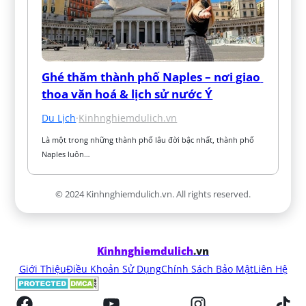
Ghé thăm thành phố Naples – nơi giao 
thoa văn hoá & lịch sử nước Ý
Du Lịch
·
Kinhnghiemdulich.vn
Là một trong những thành phố lâu đời bậc nhất, thành phố 
Naples luôn…
© 2024 Kinhnghiemdulich.vn. All rights reserved.
Kinhnghiemdulich
.vn
Giới Thiệu
Điều Khoản Sử Dụng
Chính Sách Bảo Mật
Liên Hệ