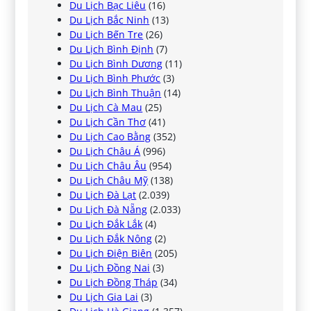
Du Lịch Bạc Liêu
(16)
Du Lịch Bắc Ninh
(13)
Du Lịch Bến Tre
(26)
Du Lịch Bình Định
(7)
Du Lịch Bình Dương
(11)
Du Lịch Bình Phước
(3)
Du Lịch Bình Thuận
(14)
Du Lịch Cà Mau
(25)
Du Lịch Cần Thơ
(41)
Du Lịch Cao Bằng
(352)
Du Lịch Châu Á
(996)
Du Lịch Châu Âu
(954)
Du Lịch Châu Mỹ
(138)
Du Lịch Đà Lạt
(2.039)
Du Lịch Đà Nẵng
(2.033)
Du Lịch Đắk Lắk
(4)
Du Lịch Đắk Nông
(2)
Du Lịch Điện Biên
(205)
Du Lịch Đồng Nai
(3)
Du Lịch Đồng Tháp
(34)
Du Lịch Gia Lai
(3)