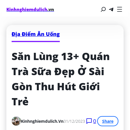
Kinhnghiemdulich
.vn
Địa Điểm Ăn Uống
Săn Lùng 13+ Quán 
Trà Sữa Đẹp Ở Sài 
Gòn Thu Hút Giới 
Trẻ
0
Kinhnghiemdulich.vn
31/12/2023
Share