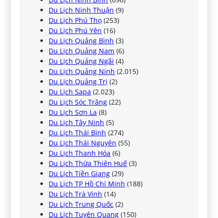
Du Lịch Ninh Thuận
(9)
Du Lịch Phú Thọ
(253)
Du Lịch Phú Yên
(16)
Du Lịch Quảng Bình
(3)
Du Lịch Quảng Nam
(6)
Du Lịch Quảng Ngãi
(4)
Du Lịch Quảng Ninh
(2.015)
Du Lịch Quảng Trị
(2)
Du Lịch Sapa
(2.023)
Du Lịch Sóc Trăng
(22)
Du Lịch Sơn La
(8)
Du Lịch Tây Ninh
(5)
Du Lịch Thái Bình
(274)
Du Lịch Thái Nguyên
(55)
Du Lịch Thanh Hóa
(6)
Du Lịch Thừa Thiên Huế
(3)
Du Lịch Tiền Giang
(29)
Du Lịch TP Hồ Chí Minh
(188)
Du Lịch Trà Vinh
(14)
Du Lịch Trung Quốc
(2)
Du Lịch Tuyên Quang
(150)