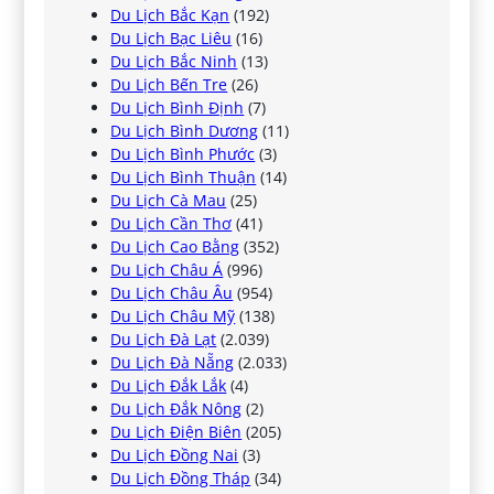
Du Lịch Bắc Kạn
(192)
Du Lịch Bạc Liêu
(16)
Du Lịch Bắc Ninh
(13)
Du Lịch Bến Tre
(26)
Du Lịch Bình Định
(7)
Du Lịch Bình Dương
(11)
Du Lịch Bình Phước
(3)
Du Lịch Bình Thuận
(14)
Du Lịch Cà Mau
(25)
Du Lịch Cần Thơ
(41)
Du Lịch Cao Bằng
(352)
Du Lịch Châu Á
(996)
Du Lịch Châu Âu
(954)
Du Lịch Châu Mỹ
(138)
Du Lịch Đà Lạt
(2.039)
Du Lịch Đà Nẵng
(2.033)
Du Lịch Đắk Lắk
(4)
Du Lịch Đắk Nông
(2)
Du Lịch Điện Biên
(205)
Du Lịch Đồng Nai
(3)
Du Lịch Đồng Tháp
(34)