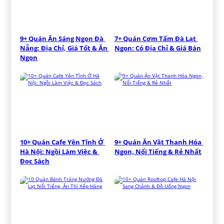
9+ Quán Ăn Sáng Ngon Đà 
7+ Quán Cơm Tấm Đà Lạt 
Nẵng: Địa Chỉ, Giá Tốt & Ăn 
Ngon: Có Địa Chỉ & Giá Bán
Ngon
10+ Quán Cafe Yên Tĩnh Ở 
9+ Quán Ăn Vặt Thanh Hóa 
Hà Nội: Ngồi Làm Việc & 
Ngon, Nổi Tiếng & Rẻ Nhất
Đọc Sách