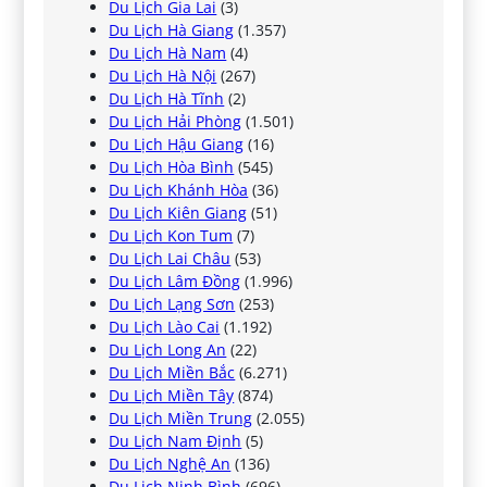
Du Lịch Gia Lai
(3)
Du Lịch Hà Giang
(1.357)
Du Lịch Hà Nam
(4)
Du Lịch Hà Nội
(267)
Du Lịch Hà Tĩnh
(2)
Du Lịch Hải Phòng
(1.501)
Du Lịch Hậu Giang
(16)
Du Lịch Hòa Bình
(545)
Du Lịch Khánh Hòa
(36)
Du Lịch Kiên Giang
(51)
Du Lịch Kon Tum
(7)
Du Lịch Lai Châu
(53)
Du Lịch Lâm Đồng
(1.996)
Du Lịch Lạng Sơn
(253)
Du Lịch Lào Cai
(1.192)
Du Lịch Long An
(22)
Du Lịch Miền Bắc
(6.271)
Du Lịch Miền Tây
(874)
Du Lịch Miền Trung
(2.055)
Du Lịch Nam Định
(5)
Du Lịch Nghệ An
(136)
Du Lịch Ninh Bình
(696)