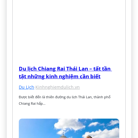
Du lịch Chiang Rai Thái Lan – tất tần 
tật những kinh nghiệm cần biết
Du Lịch
·
Kinhnghiemdulich.vn
Được biết đến là thiên đường du lịch Thái Lan, thành phố 
Chiang Rai hấp…