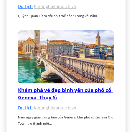
Du Lịch
·
Kinhnghiemdulich.vn
Quỳnh Quân Tử ra đời như thế nào? Trong vài năm…
Khám phá vẻ đẹp bình yên của phố cổ 
Geneva, Thụy Sĩ
Du Lịch
·
Kinhnghiemdulich.vn
Nằm ngay giữa trung tâm của Geneva, khu phố cổ Geneva Old 
Town trở thành một…