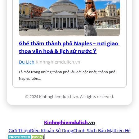
Ghé thăm thành phố Naples – nơi giao 
thoa văn hoá & lịch sử nước Ý
Du Lịch
·
Kinhnghiemdulich.vn
Là một trong những thành phố lâu đời bậc nhất, thành phố 
Naples luôn…
© 2024 Kinhnghiemdulich.vn. All rights reserved.
Kinhnghiemdulich
.vn
Giới Thiệu
Điều Khoản Sử Dụng
Chính Sách Bảo Mật
Liên Hệ