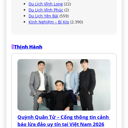
Du Lịch Vĩnh Long
(22)
Du Lịch Vĩnh Phúc
(2)
Du Lịch Yên Bái
(559)
Kinh Nghiệm – Bí Kíp
(2.390)
Thịnh Hành
Quỳnh Quân Tử – Cổng thông tin cảnh 
báo lừa đảo uy tín tại Việt Nam 2026