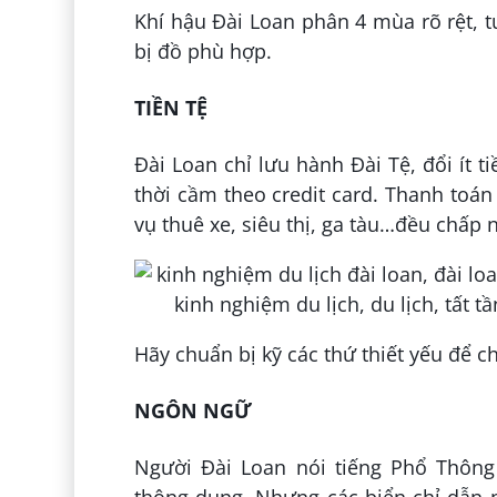
Khí hậu Đài Loan phân 4 mùa rõ rệt, tu
bị đồ phù hợp.
TIỀN TỆ
Đài Loan chỉ lưu hành Đài Tệ, đổi ít t
thời cầm theo credit card. Thanh toán 
vụ thuê xe, siêu thị, ga tàu…đều chấp 
Hãy chuẩn bị kỹ các thứ thiết yếu để 
NGÔN NGỮ
Người Đài Loan nói tiếng Phổ Thông 
thông dụng. Nhưng các biển chỉ dẫn 