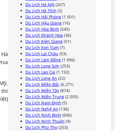
Du Lịch Hà Nội
(267)
Du Lịch Hà Tĩnh
(2)
Du Lịch Hải Phòng
(1.501)
Du Lịch Hậu Giang
(16)
Du Lịch Hòa Bình
(545)
Du Lịch Khánh Hòa
(36)
Du Lịch Kiên Giang
(51)
Du Lịch Kon Tum
(7)
i Hà
Du Lịch Lai Châu
(53)
Du Lịch Lâm Đồng
(1.996)
isa
Du Lịch Lạng Sơn
(253)
Du Lịch Lào Cai
(1.192)
Du Lịch Long An
(22)
Mỹ,
Du Lịch Miền Bắc
(6.271)
thì
Du Lịch Miền Tây
(874)
Du Lịch Miền Trung
(2.055)
iệt)
Du Lịch Nam Định
(5)
Du Lịch Nghệ An
(136)
Du Lịch Ninh Bình
(696)
Du Lịch Ninh Thuận
(9)
Du Lịch Phú Thọ
(253)