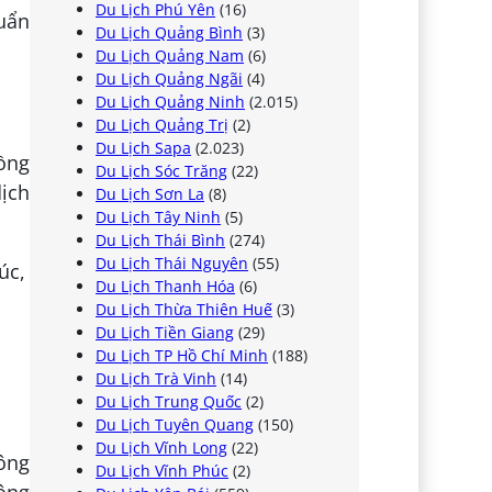
Du Lịch Phú Yên
(16)
huẩn
Du Lịch Quảng Bình
(3)
Du Lịch Quảng Nam
(6)
Du Lịch Quảng Ngãi
(4)
Du Lịch Quảng Ninh
(2.015)
Du Lịch Quảng Trị
(2)
Du Lịch Sapa
(2.023)
đồng
Du Lịch Sóc Trăng
(22)
dịch
Du Lịch Sơn La
(8)
Du Lịch Tây Ninh
(5)
Du Lịch Thái Bình
(274)
Du Lịch Thái Nguyên
(55)
Du Lịch Thanh Hóa
(6)
Du Lịch Thừa Thiên Huế
(3)
Du Lịch Tiền Giang
(29)
Du Lịch TP Hồ Chí Minh
(188)
Du Lịch Trà Vinh
(14)
Du Lịch Trung Quốc
(2)
Du Lịch Tuyên Quang
(150)
Du Lịch Vĩnh Long
(22)
ông
Du Lịch Vĩnh Phúc
(2)
ộng