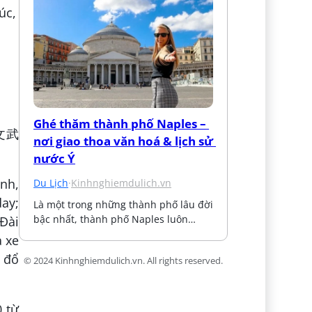
Ghé thăm thành phố Naples – 
 文武
nơi giao thoa văn hoá & lịch sử 
nước Ý
ình,
Du Lịch
·
Kinhnghiemdulich.vn
day;
Là một trong những thành phố lâu đời 
bậc nhất, thành phố Naples luôn…
Đài
ả xe
g đổ
© 2024 Kinhnghiemdulich.vn. All rights reserved.
0 từ