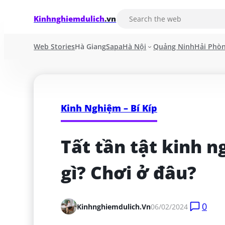
Kinhnghiemdulich
.vn
Web Stories
Hà Giang
Sapa
Hà Nội
Quảng Ninh
Hải Phò
Kinh Nghiệm – Bí Kíp
Tất tần tật kinh n
gì? Chơi ở đâu?
0
Kinhnghiemdulich.vn
06/02/2024