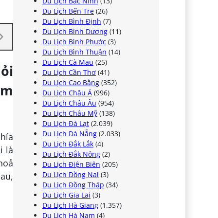
Du Lịch Bắc Ninh
(13)
Du Lịch Bến Tre
(26)
Du Lịch Bình Định
(7)
Du Lịch Bình Dương
(11)
Du Lịch Bình Phước
(3)
Du Lịch Bình Thuận
(14)
Du Lịch Cà Mau
(25)
ỏi
Du Lịch Cần Thơ
(41)
Du Lịch Cao Bằng
(352)
ệm
Du Lịch Châu Á
(996)
Du Lịch Châu Âu
(954)
Du Lịch Châu Mỹ
(138)
Du Lịch Đà Lạt
(2.039)
Du Lịch Đà Nẵng
(2.033)
phía
Du Lịch Đắk Lắk
(4)
i là
Du Lịch Đắk Nông
(2)
 hoả
Du Lịch Điện Biên
(205)
Du Lịch Đồng Nai
(3)
au,
Du Lịch Đồng Tháp
(34)
Du Lịch Gia Lai
(3)
Du Lịch Hà Giang
(1.357)
Du Lịch Hà Nam
(4)