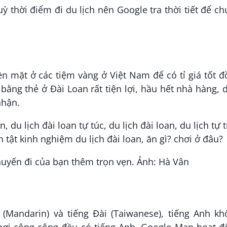
ỳ thời điểm đi du lịch nên Google tra thời tiết để c
iền mặt ở các tiệm vàng ở Việt Nam để có tỉ giá tốt 
bằng thẻ ở Đài Loan rất tiện lợi, hầu hết nhà hàng, 
nhận.
chuyến đi của bạn thêm trọn vẹn. Ảnh: Hà Vân
(Mandarin) và tiếng Đài (Taiwanese), tiếng Anh kh
nơi công cộng đều có tiếng Anh, Google Map hoạt đ