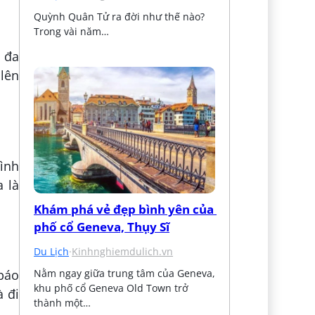
Quỳnh Quân Tử ra đời như thế nào? 
Trong vài năm…
 đa
lên
ình
 là
Khám phá vẻ đẹp bình yên của 
phố cổ Geneva, Thụy Sĩ
Du Lịch
·
Kinhnghiemdulich.vn
Nằm ngay giữa trung tâm của Geneva, 
 báo
khu phố cổ Geneva Old Town trở 
à đi
thành một…