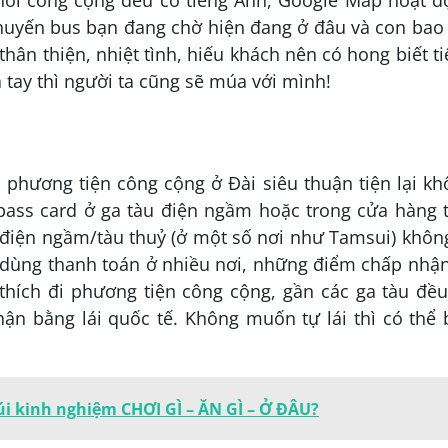
chuyến bus bạn đang chờ hiện đang ở đâu và con bao
thân thiện, nhiệt tình, hiếu khách nên có hong biết t
tay thì người ta cũng sẽ múa với mình!
 phương tiện công cộng ở Đài siêu thuận tiện lại k
pass card ở ga tàu điện ngầm hoặc trong cửa hàng 
àu điện ngầm/tàu thuỷ (ở một số nơi như Tamsui) khôn
hể dùng thanh toán ở nhiều nơi, những điểm chấp nhậ
thích đi phương tiện công cộng, gần các ga tàu đề
ận bằng lái quốc tế. Không muốn tự lái thì có thể
i kinh nghiệm CHƠI GÌ – ĂN GÌ – Ở ĐÂU?