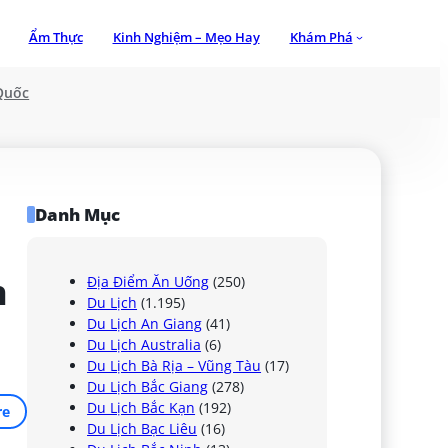
Ẩm Thực
Kinh Nghiệm – Mẹo Hay
Khám Phá
Quốc
Danh Mục
 
Địa Điểm Ăn Uống
(250)
Du Lịch
(1.195)
Du Lịch An Giang
(41)
Du Lịch Australia
(6)
Du Lịch Bà Rịa – Vũng Tàu
(17)
Du Lịch Bắc Giang
(278)
Du Lịch Bắc Kạn
(192)
re
Du Lịch Bạc Liêu
(16)