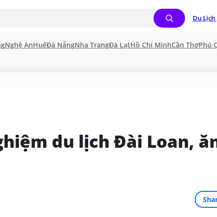
Du Lịch 
ng
Nghệ An
Huế
Đà Nẵng
Nha Trang
Đà Lạt
Hồ Chí Minh
Cần Thơ
Phú 
ghiệm du lịch Đài Loan, ăn
Sha