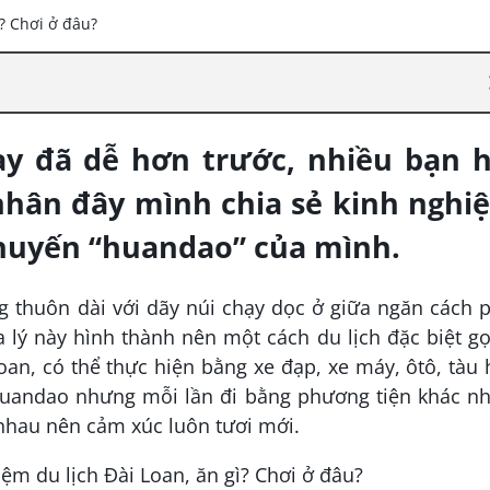
ay đã dễ hơn trước, nhiều bạn h
 nhân đây mình chia sẻ kinh nghi
 chuyến “huandao” của mình.
g thuôn dài với dãy núi chạy dọc ở giữa ngăn cách 
 lý này hình thành nên một cách du lịch đặc biệt gọ
oan, có thể thực hiện bằng xe đạp, xe máy, ôtô, tàu
 huandao nhưng mỗi lần đi bằng phương tiện khác nh
nhau nên cảm xúc luôn tươi mới.