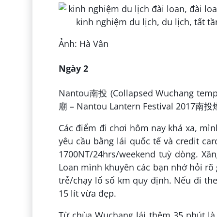
Ảnh: Hà Vân
Ngày 2
Nantou南投 (Collapsed Wuchang te
廟 – Nantou Lantern Festival 2017
Các điểm đi chơi hôm nay khá xa, mình 
yêu cầu bằng lái quốc tế và credit ca
1700NT/24hrs/weekend tuỳ dòng. Xăng
Loan mình khuyên các bạn nhớ hỏi rõ g
trễ/chạy lố số km quy định. Nếu đi th
15 lít vừa đẹp.
Từ chùa Wuchang lái thêm 35 phút là 