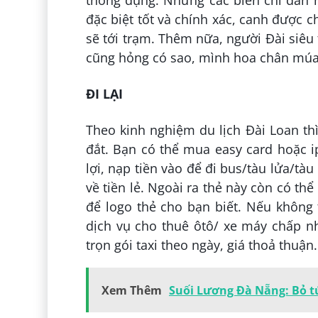
đặc biệt tốt và chính xác, canh được 
sẽ tới trạm. Thêm nữa, người Đài siêu 
cũng hỏng có sao, mình hoa chân múa 
ĐI LẠI
Theo kinh nghiệm du lịch Đài Loan thì
đắt. Bạn có thể mua easy card hoặc i
lợi, nạp tiền vào để đi bus/tàu lửa/t
về tiền lẻ. Ngoài ra thẻ này còn có t
để logo thẻ cho bạn biết. Nếu không 
dịch vụ cho thuê ôtô/ xe máy chấp nh
trọn gói taxi theo ngày, giá thoả thuận.
Xem Thêm
Suối Lương Đà Nẵng: Bỏ tú