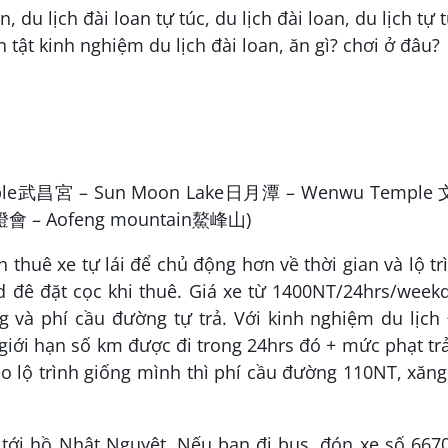
mple武昌宮 – Sun Moon Lake日月潭 – Wenwu Temple
南投燈會 – Aofeng mountain鰲峰山)
thuê xe tự lái để chủ động hơn về thời gian và lộ tr
rd đê đặt cọc khi thuê. Giá xe từ 1400NT/24hrs/week
 và phí cầu đường tự trả. Với kinh nghiệm du lịch 
iới hạn số km được đi trong 24hrs đó + mức phạt tr
eo lộ trình giống mình thì phí cầu đường 110NT, xăn
tới hồ Nhật Nguyệt. Nếu bạn đi bus, đón xe số 667