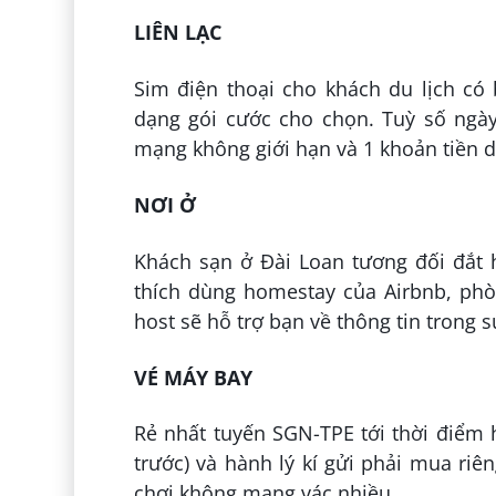
LIÊN LẠC
Sim điện thoại cho khách du lịch có
dạng gói cước cho chọn. Tuỳ số ngà
mạng không giới hạn và 1 khoản tiền d
NƠI Ở
Khách sạn ở Đài Loan tương đối đắt 
thích dùng homestay của Airbnb, ph
host sẽ hỗ trợ bạn về thông tin trong s
VÉ MÁY BAY
Rẻ nhất tuyến SGN-TPE tới thời điểm h
trước) và hành lý kí gửi phải mua riê
chơi không mang vác nhiều.