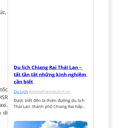
Du lịch Chiang Rai Thái Lan – 
tất tần tật những kinh nghiệm 
cần biết
 tốc
Du Lịch
·
Kinhnghiemdulich.vn
 HSR
Được biết đến là thiên đường du lịch 
axi.
Thái Lan, thành phố Chiang Rai hấp…
n di