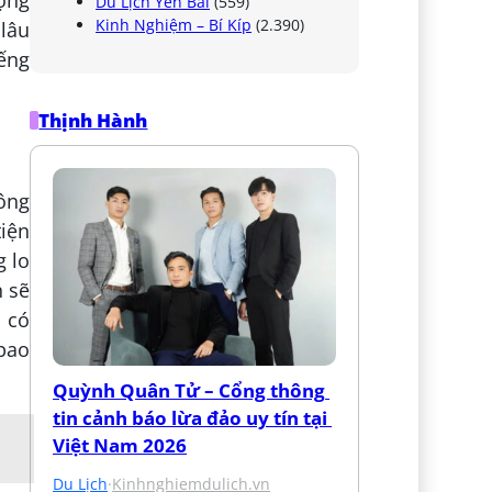
Du Lịch Yên Bái
(559)
Kinh Nghiệm – Bí Kíp
(2.390)
 lâu
iếng
Thịnh Hành
hông
tiện
g lo
n sẽ
u có
 bao
Quỳnh Quân Tử – Cổng thông 
tin cảnh báo lừa đảo uy tín tại 
Việt Nam 2026
Du Lịch
·
Kinhnghiemdulich.vn