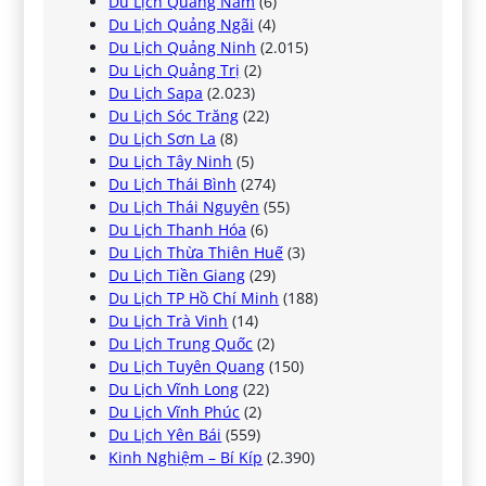
Du Lịch Quảng Nam
(6)
Du Lịch Quảng Ngãi
(4)
Du Lịch Quảng Ninh
(2.015)
Du Lịch Quảng Trị
(2)
Du Lịch Sapa
(2.023)
Du Lịch Sóc Trăng
(22)
Du Lịch Sơn La
(8)
Du Lịch Tây Ninh
(5)
Du Lịch Thái Bình
(274)
Du Lịch Thái Nguyên
(55)
Du Lịch Thanh Hóa
(6)
Du Lịch Thừa Thiên Huế
(3)
Du Lịch Tiền Giang
(29)
Du Lịch TP Hồ Chí Minh
(188)
Du Lịch Trà Vinh
(14)
Du Lịch Trung Quốc
(2)
Du Lịch Tuyên Quang
(150)
Du Lịch Vĩnh Long
(22)
Du Lịch Vĩnh Phúc
(2)
Du Lịch Yên Bái
(559)
Kinh Nghiệm – Bí Kíp
(2.390)