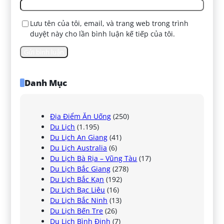
Lưu tên của tôi, email, và trang web trong trình
duyệt này cho lần bình luận kế tiếp của tôi.
Danh Mục
Địa Điểm Ăn Uống
(250)
Du Lịch
(1.195)
Du Lịch An Giang
(41)
Du Lịch Australia
(6)
Du Lịch Bà Rịa – Vũng Tàu
(17)
Du Lịch Bắc Giang
(278)
Du Lịch Bắc Kạn
(192)
Du Lịch Bạc Liêu
(16)
Du Lịch Bắc Ninh
(13)
Du Lịch Bến Tre
(26)
Du Lịch Bình Định
(7)