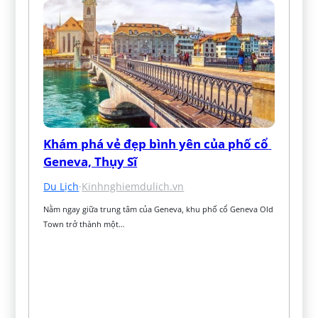
Khám phá vẻ đẹp bình yên của phố cổ 
Geneva, Thụy Sĩ
Du Lịch
·
Kinhnghiemdulich.vn
Nằm ngay giữa trung tâm của Geneva, khu phố cổ Geneva Old 
Town trở thành một…