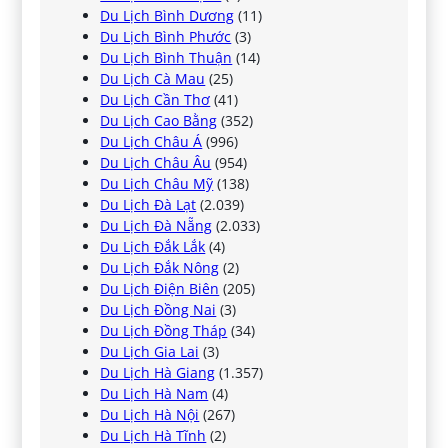
Du Lịch Bình Dương
(11)
Du Lịch Bình Phước
(3)
Du Lịch Bình Thuận
(14)
Du Lịch Cà Mau
(25)
Du Lịch Cần Thơ
(41)
Du Lịch Cao Bằng
(352)
Du Lịch Châu Á
(996)
Du Lịch Châu Âu
(954)
Du Lịch Châu Mỹ
(138)
Du Lịch Đà Lạt
(2.039)
Du Lịch Đà Nẵng
(2.033)
Du Lịch Đắk Lắk
(4)
Du Lịch Đắk Nông
(2)
Du Lịch Điện Biên
(205)
Du Lịch Đồng Nai
(3)
Du Lịch Đồng Tháp
(34)
Du Lịch Gia Lai
(3)
Du Lịch Hà Giang
(1.357)
Du Lịch Hà Nam
(4)
Du Lịch Hà Nội
(267)
Du Lịch Hà Tĩnh
(2)