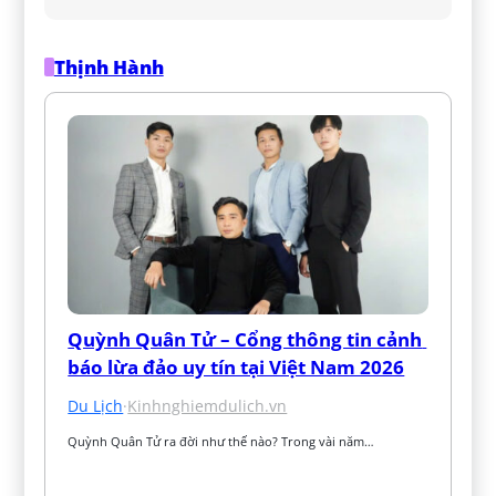
Thịnh Hành
Quỳnh Quân Tử – Cổng thông tin cảnh 
báo lừa đảo uy tín tại Việt Nam 2026
Du Lịch
·
Kinhnghiemdulich.vn
Quỳnh Quân Tử ra đời như thế nào? Trong vài năm…