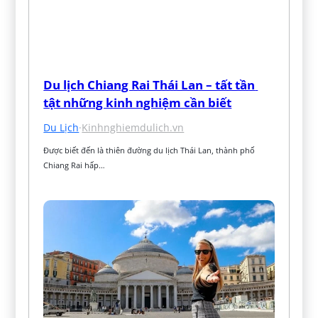
Du lịch Chiang Rai Thái Lan – tất tần 
tật những kinh nghiệm cần biết
Du Lịch
·
Kinhnghiemdulich.vn
Được biết đến là thiên đường du lịch Thái Lan, thành phố 
Chiang Rai hấp…